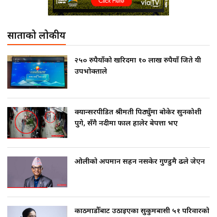
साताको लोकप्रीय
२५० रुपैयाँको खरिदमा १० लाख रुपैयाँ जिते यी
उपभोक्ताले
क्यान्सरपीडित श्रीमती पिठ्युँमा बोकेर सुनकोशी
पुगे, सँगै नदीमा फाल हालेर बेपत्ता भए
ओलीको अपमान सहन नसकेर गुण्डुमै ढले जेएन
काठमाडौँबाट उठाइएका सुकुमबासी ५१ परिवारको