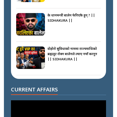
के प्रधानमन्त्री बालेन फेरिएकै हुन् ? ||
SIDHAKURA ||
दोहोरो सुविधाको नाममा राज्यमाथिको
ब्रह्मलुट रोक्न बालेनले ल्याए नयाँ कानुन
|| SIDHAKURA ||
निम्सदाइसँगै अस्ताएका रेकर्डहोल्डर
आरोहीहरू | Record-breaking
CURRENT AFFAIRS
climbers who set foot with
Nimsdai |
गोली ठोकेर पक्राउ गरिएको कर्मा ग्याङको