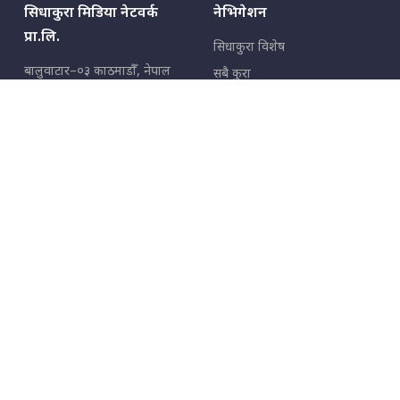
सिधाकुरा मिडिया नेटवर्क
नेभिगेशन
प्रा.लि.
सिधाकुरा विशेष
बालुवाटार–०३ काठमाडौँ, नेपाल
सबै कुरा
जनताका कुरा
सम्पर्क: ९८५१३६२६६६,
९८०२३६२६६६
उपभोक्ताका कुरा
इमेल:
news@sidhakura.com
,
info@sidhakura.com
अपराध
हाम्रो टीम
विज्ञापनका लागि
९८०२३६१६६६, ९८५१३३१६६६
marketing@sidhakura.com
प्रकाशक
सम्पादक
युवराज कंडेल
अक्षर काका
सूचना विभाग दर्ता नं.