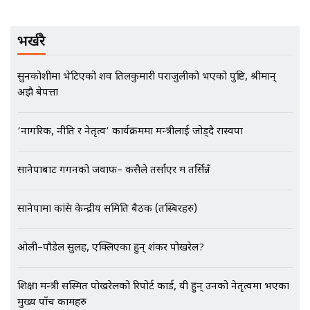
मृतकका परिवारप्रति मेडिकल काउन्सीलको
बदनियत ! न्याय खोज्दै भौतारिदै सुवास
भर्खरै
|| THE REPORTER ||
सुनकोशीमा भेटिएको शव तिलकुमारी पराजुलीको भएको पुष्टि, श्रीमान्
अझै बेपत्ता
EXCLUSIVE - भिजिट भिसामा सेटिङको
गोप्य अडियो र म्यासेज, गृह मन्त्रालय
‘नागरिक, नीति र नेतृत्व’ कार्यक्रममा मन्त्रीलाई जोड्दै रास्वपा
कनेक्सन ! || VISIT VISA SCAM
सानेपाबाट गगनको जवाफ– कसैले तर्साएर म तर्सिन्नँ
भिजिट भिसामा गृह मन्त्रालयकै सेटिङः१
अर्ब बढी घुस!|| SIDHAKURA ||
सानेपामा कांग्रेस केन्द्रीय समिति बैठक (तस्बिरहरु)
ओली–पौडेल सुलह, एक्लिएका हुन् शंकर पोखरेल?
एभरेष्ट अस्पताल फलोअपः CCTV फुटेज
शिक्षा मन्त्री सस्मित पोखरेलको रिपोर्ट कार्ड, यी हुन् उनको नेतृत्वमा भएका
गायब || Everest Hospital
मुख्य पाँच कामहरु