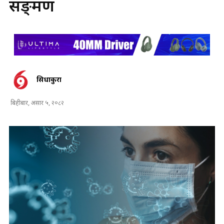
सङ्क्रमण
सिधाकुरा
बिहीबार, असार ५, २०८२