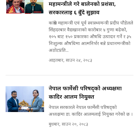
महामन्त्रीले गरे बालेनको प्रशंसा,
the Supreme Court ||
पोप्पोको पासोः कमाउने लोभमा घरबार नै
SIDHAKURA
सरकारलाई ६ बुँदे सुझाव
उठिबास | The Dark Side of
'Poppo Live'-SIDHAKURA
कांग्रेस महामन्त्री एवं पूर्व स्वास्थ्यमन्त्री प्रदीप पौडेलले
INVESTIGATION
सिंहदरबार वैद्यखानाको कारोबार ४ गुणा बढेको,
मोबिलिटीमा महिलाको पहुँच विस्तार गर्दै
१०५ बाट १५० प्रकारका औषधि उत्पादन गर्ने र ३५
इनड्राइभ || SIDHAKURA ||
निःशुल्क औषधिमा आत्मनिर्भर बन्ने प्रधानमन्त्रीको
मन्त्री आउने बित्तिकै सुरु भएको थियो
अठोटप्रति...
घुसको डिल || Raj Kumar Gupta ||
SIDHAKURA ||
आइतबार, साउन २४, २०८३
राष्ट्रिय सवालमा ९ दल एकजुट ||
Prachanda, Rabi, Gagan Stand
on the Same Page ||
घुसको डिल गर्ने मन्त्रीकाे राजिनामा,
नेपाल फार्मेसी परिषद्को अध्यक्षमा
SIDHAKURA ||
भूमिसुधार मन्त्रीलाई जोगाइदै ! ||
कादिर आलम नियुक्त
SIDHAKURA ||
नेपाल सरकारले नेपाल फार्मेसी परिषद्को
सहकारी पीडितसँग मन्त्री प्रतिभा रावलले
अध्यक्षमा डा. कादिर आलमलाई नियुक्त गरेको छ ।
भनिन्–साथ दिनुहोस्, दबाब होइन ||
बुधबार, साउन २०, २०८३
Sidhakura || Pratibha Rawal
७८ लाख घुस खाने मन्त्री ! जोगाउने
प्रधानमन्त्री ? || SIDHAKURA ||