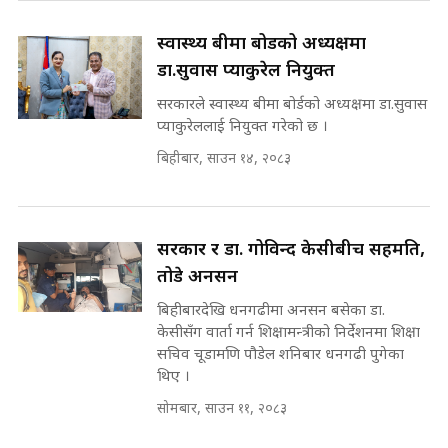
SIDHAKURA INVESTIGATION
||
स्वास्थ्य बीमा बोर्डको अध्यक्षमा
रसुवाकाे भाङ्गे झरना | Bhange
Waterfall of Rasuwa ||
डा.सुवास प्याकुरेल नियुक्त
SIDHAKURA ||
मन्त्री र पूर्व मन्त्रीको ७८ लाख घुस डिलको
सरकारले स्वास्थ्य बीमा बोर्डको अध्यक्षमा डा.सुवास
अडियो | FULL AUDIO |
प्याकुरेललाई नियुक्त गरेको छ ।
SIDHAKURA |
बिहीबार, साउन १४, २०८३
कहिले बन्ला चक्रपथ ? विस्तार कार्यमा
किन भइरहेछ ढिलाइ ?The Ring Road
Expansion Dilemma |
मन्त्री राजकुमारलाई घुस दिने विचौलीया
SIDHAKURA |
पूर्व मन्त्री रञ्जिता || SIDHAKURA
सरकार र डा. गोविन्द केसीबीच सहमति,
||
तोडे अनसन
बिहीबारदेखि धनगढीमा अनसन बसेका डा.
केसीसँग वार्ता गर्न शिक्षामन्त्रीको निर्देशनमा शिक्षा
मन्त्रीले घुस डिल गरेको अडियो ! दुई झोला
सचिव चूडामणि पौडेल शनिबार धनगढी पुगेका
नोट मन्त्रीलाई घुस | SIDHAKURA |
थिए ।
SIDHAKURA INVESTIGATION |
सोमबार, साउन ११, २०८३