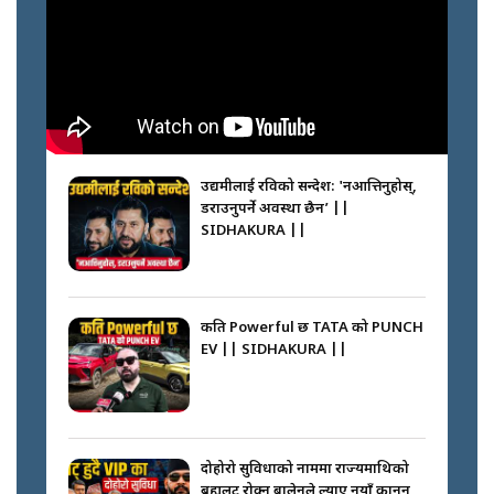
अपराध श्रृङ्खला || SIDHAKURA ||
नभाँडिएको सद्भाव : कप्तानगञ्जबाट
सल्किएको आगो निभाउनेहरू ||
SIDHAKURA || THE REPORTER
उद्यमीलाई रविको सन्देश: 'नआत्तिनुहोस्,
||
डराउनुपर्ने अवस्था छैन’ ||
SIDHAKURA ||
नेपालीलाई भरिया मात्र देख्ने दृष्टिकोण
बदलेका ‘निम्स दाई’ || SIDHAKURA
||
कति Powerful छ TATA को PUNCH
EV || SIDHAKURA ||
कप्तानगञ्जपछि मधेसमा के हुँदैछ ?
आगो निभाउने कि तेल थप्ने ? WHATS
HAPPENING IN MADHESH ? ||
दोहोरो सुविधाको नाममा राज्यमाथिको
ब्रह्मलुट रोक्न बालेनले ल्याए नयाँ कानुन