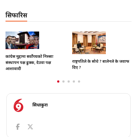
सिफारिस
भाइचारा खलबलाउने कुनै पनि
राष्ट्रपतिले के सोधे ? बालेनले के जवाफ
क्रियाकलापप्रति सरकार पूर्ण रुपमा सचेत
दिए ?
छ
सिधाकुरा