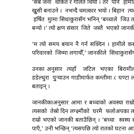
‘सबै जना थकित र गलित थियौँ । तर पनि हामी
खुुसी बनाउने । नभन्दै चमत्कार भयो । बिहान त्यस
हर्षित मुद्रामा सिधाकुरासँग भनिन् ‘बच्चाले जिउ
बन्यो ।’ त्यो क्षण संसार जिते जस्तै भएको जान
‘म त्यो समय बयान नै गर्न सक्दिन । हामीले 
परिवारको जिम्मा लगायौँ,’ जानकीले सिधाकुरा
उनका अनुसार त्यहाँ जटिल भएका बिरामीलाई
डडेल्धुरा पुुर्‍याउन गाडीमार्फत कम्तीमा ८ घण्ट
बताइन् ।
जानकीकाअनुसार आमा र बच्चाको अवस्था राम्रो भ
त्यसको तेस्रो दिन लग्क्ष्मीको घरमै फलोअपका ला
राम्रो भएको जानकी बताउँछिन् । ‘बच्चा स्वस्थ र
पाएँ,’ उनी भन्छिन् ‘त्यसपछि त्यो रातको घटना आफ