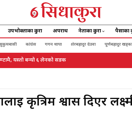
उपभोक्ताका कुरा
अपराध
नेताका कुरा
पैसाका 
सुकुमबासी
कांग्रेस
गगन थापा
शेरबहादुर देउवा
पूर्णबहादुर खड्क
्टामै, यस्तो बन्यो ६ लेनको सडक
ालाई कृत्रिम श्वास दिएर लक्ष्