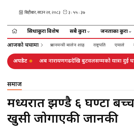
सिधाकुरा विशेष
सबै कुरा
जनताका कुरा
आजको चर्चामा
प्रधानमन्त्री बालेन शाह
राष्ट्रपति
एमाले
अपडेट
अब नारायणगढदेखि बुटवलसम्मको यात्रा दुई घण
समाज
मध्यरात झण्डै ६ घण्टा बच्च
खुसी जोगाएकी जानकी