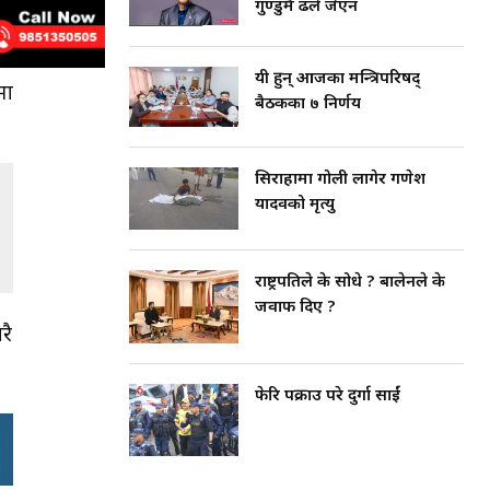
गुण्डुमै ढले जेएन
यी हुन् आजका मन्त्रिपरिषद्
मा
बैठकका ७ निर्णय
सिराहामा गोली लागेर गणेश
यादवको मृत्यु
राष्ट्रपतिले के सोधे ? बालेनले के
जवाफ दिए ?
रै
फेरि पक्राउ परे दुर्गा प्रसाईं