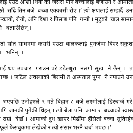
लाई एउटै आशा थियो की जसरी पनि बच्चालाई बजाउने र आमाल
्तै साँढे तिन बजे बच्चा एक्कासी रोए ।’ त्यो क्षणलाई सम्झदैं उन
 तन्कायो, रोयो, अनि दिशा र पिसाब पनि गर्‍यो । मुटुको चाल सामान
की बतााउँछिन् ।
कस्तो स्रोत साधनमा कसरी एउटा बालकलाई पुनर्जन्म दिएर सकु
सँग भनिन् ।
 थप उपचार गराउन परे डडेल्धुरा नलगी सुख नै छैन् । त
ा लाग्छ । जटिल अवस्थाको बिरामी त अस्पताल पुुग्न नै नपाउने उन
एपछि उनीहरुले ९ गते बिहान ८ बजे लक्ष्मीलाई डिस्चार्ज गरे
गि जानकी पुगेकी थिइन् । त्यो बेला पनि आमा र बच्चाको स्वास्थ
 राम्रो देखेँ । आमाको दुुध खाएर पिढीँमा हँसिलो बच्चा सुतिरहे
ूले फेसबुुकमा लेखेको र त्यो संसार भरनै चर्चा भएछ ।’