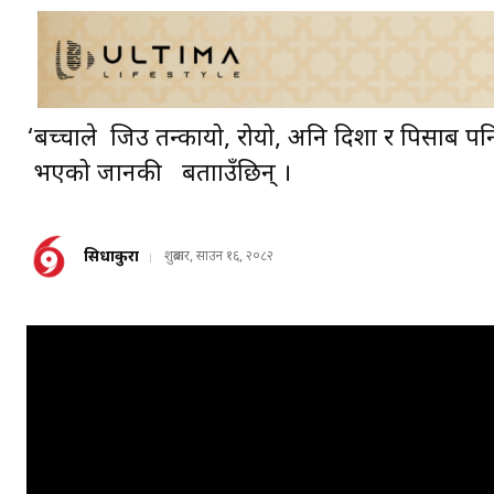
‘बच्चाले जिउ तन्कायो, रोयो, अनि दिशा र पिसाब पनि ग
भएको जानकी बतााउँछिन् ।
सिधाकुरा
शुक्रबार, साउन १६, २०८२