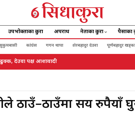
उपभोक्ताका कुरा
अपराध
नेताका कुरा
पैसाका 
सुकुमबासी
कांग्रेस
गगन थापा
शेरबहादुर देउवा
पूर्णबहादुर खड्क
क्ष ढुक्क, देउवा पक्ष आशावादी
हरीले ठाउँ–ठाउँमा सय रुपैयाँ घ