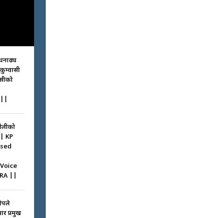
धनाढ्य
ुकुम्वासी
ासीको
||
ओलीको
|| KP
ssed
 Voice
RA ||
ोपले
ार प्रमुख