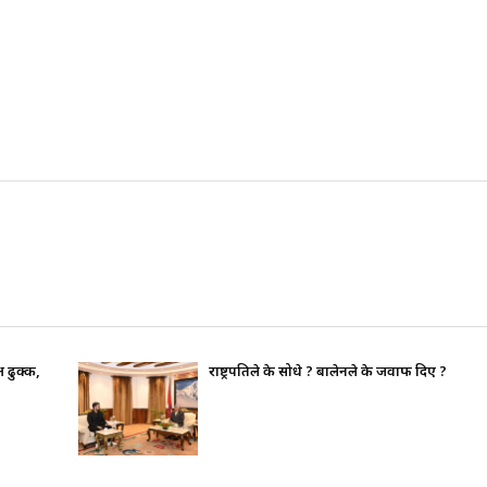
 ?
भाइचारा खलबलाउने कुनै पनि क्रियाकलापप्रति स
पूर्ण रुपमा सचेत छ