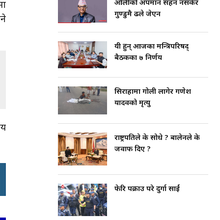
ओलीको अपमान सहन नसकेर
मा
गुण्डुमै ढले जेएन
ने
यी हुन् आजका मन्त्रिपरिषद्
बैठकका ७ निर्णय
सिराहामा गोली लागेर गणेश
यादवको मृत्यु
सय
राष्ट्रपतिले के सोधे ? बालेनले के
जवाफ दिए ?
फेरि पक्राउ परे दुर्गा प्रसाईं