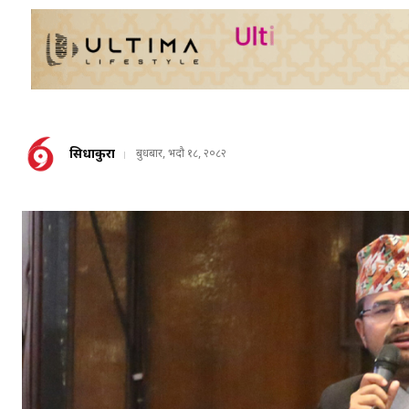
सिधाकुरा
बुधबार, भदौ १८, २०८२