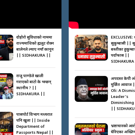
दोहोरो सुविधाको नाममा
EXCLUSIVE: 
राज्यमाथिको ब्रह्मलुट रोक्न
सुकुम्बासी || स
बालेनले ल्याए नयाँ कानुन
बस्तीका हुकुम्ब
|| SIDHAKURA ||
पर्दाफास ||
SIDHAKURA 
राजु पाण्डेले खाली
अपदस्त केपी 
गराएको बाटो के भन्छन्
मुर्छित आवाज 
स्थानीय ? ||
Oli: A Dismi
SIDHAKURA ||
Leader’s
Diminishing
|| SIDHAKU
पासपोर्ट विभाग मध्यरात
पनि खुला || Inside
भ्रष्टाचारको आर
Department of
घेरिएका अख्तिय
Passports Nepal ||