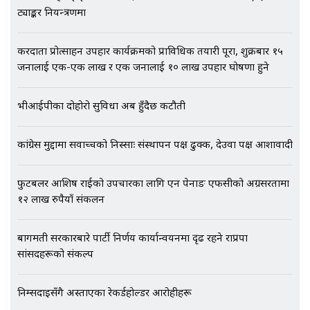
ट्याङ्कर नियन्त्रणमा
EXCLUSIVE - भिजिट भिसामा सेटिङको
करदाता प्रोत्साहन उपहार कार्यक्रमको प्राविधिक तयारी पूरा, शुक्रबार १५
गोप्य अडियो र म्यासेज, गृह मन्त्रालय
जनालाई एक-एक लाख र एक जनालाई १० लाख उपहार घोषणा हुने
कनेक्सन ! || VISIT VISA SCAM
भीआईपीका दोहोरो सुविधा अब हुँदैछ कटौती
भिजिट भिसामा गृह मन्त्रालयकै सेटिङः१
अर्ब बढी घुस!|| SIDHAKURA ||
कांग्रेस मुद्दामा सर्वोच्चको निस्साः संस्थापन पक्ष ढुक्क, देउवा पक्ष आशावादी
फुटबलर आशिष राईको उपचारका लागि एन पेनाङ एफसीको अग्रसरतामा
१२ लाख रुपैयाँ संकलन
एभरेष्ट अस्पताल फलोअपः CCTV फुटेज
गायब || Everest Hospital
बागमती सरकारबारे पार्टी निर्णय कार्यान्वयनमा दृढ रहने राप्रपा
Followup: CCTV Footage Lost |
सांसदहरूको संकल्प
SIDHAKURA |
निम्सदाइसँगै अस्ताएका रेकर्डहोल्डर आरोहीहरू