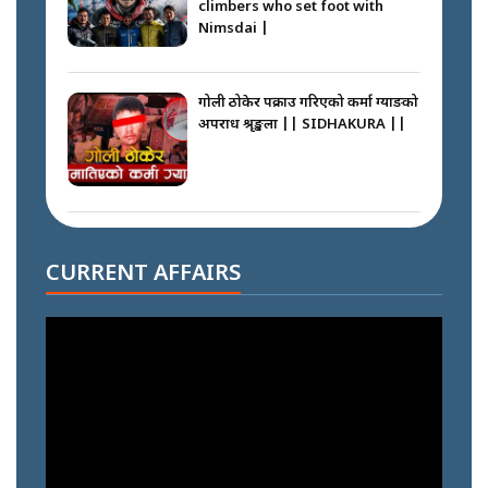
climbers who set foot with
Nimsdai |
गोली ठोकेर पक्राउ गरिएको कर्मा ग्याङको
अपराध श्रृङ्खला || SIDHAKURA ||
नभाँडिएको सद्भाव : कप्तानगञ्जबाट
सल्किएको आगो निभाउनेहरू ||
CURRENT AFFAIRS
SIDHAKURA || THE REPORTER
||
नेपालीलाई भरिया मात्र देख्ने दृष्टिकोण
बदलेका ‘निम्स दाई’ || SIDHAKURA
||