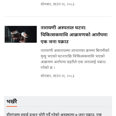
अडियो | FULL AUDIO |
सोमबार, साउन ११, २०८३
SIDHAKURA |
नारायणी अस्पताल घटना:
मन्त्री राजकुमारलाई घुस दिने विचौलीया
चिकित्सकमाथि आक्रमणको आरोपमा
पूर्व मन्त्री रञ्जिता || SIDHAKURA
एक जना पक्राउ
||
नारायणी अस्पतालमा उपचारका क्रममा बिरामीको
मृत्यु भएको घटनापछि चिकित्सकमाथि भएको
आक्रमण आरोपमा प्रहरीले एक जनालाई पक्राउ
मन्त्रीले घुस डिल गरेको अडियो ! दुई झोला
गरेको छ ।
नोट मन्त्रीलाई घुस | SIDHAKURA |
SIDHAKURA INVESTIGATION |
सोमबार, साउन ११, २०८३
मृतकका परिवारप्रति मेडिकल
भर्खरै
काउन्सीलको बदनियत ! न्याय खोज्दै
भौतारिदै सुवास || THE REPORTER
||
वीरगंजमा हवाई इन्धन चोरी गर्दै गरेको अवस्थामा ७ जना पक्राउ, एक