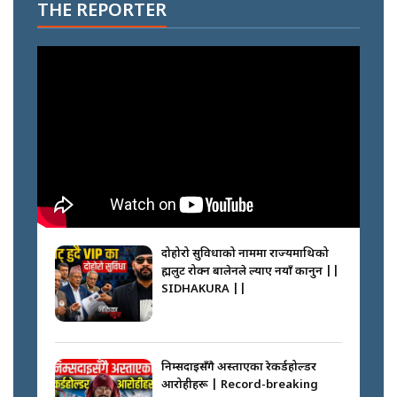
THE REPORTER
दोहोरो सुविधाको नाममा राज्यमाथिको
ब्रह्मलुट रोक्न बालेनले ल्याए नयाँ कानुन ||
SIDHAKURA ||
निम्सदाइसँगै अस्ताएका रेकर्डहोल्डर
आरोहीहरू | Record-breaking