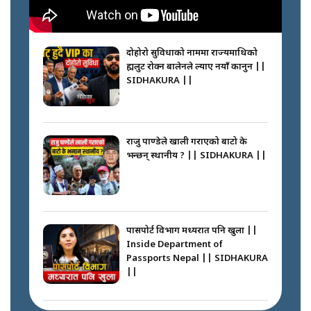
कप्तानगञ्जपछि मधेसमा के हुँदैछ ?
आगो निभाउने कि तेल थप्ने ? WHATS
HAPPENING IN MADHESH ? ||
दोहोरो सुविधाको नाममा राज्यमाथिको
ब्रह्मलुट रोक्न बालेनले ल्याए नयाँ कानुन ||
SIDHAKURA ||
कप्तानगञ्ज घटनाको सुरुवात कसरी
भयो ? के के भयो ? || SUNSARI
CASE || SIDHAKURA || THE
राजु पाण्डेले खाली गराएको बाटो के
REPORTER ||
भन्छन् स्थानीय ? || SIDHAKURA ||
भीड नियन्त्रण गर्न बारम्बार किन चुक्दैछ
प्रहरी ? Police repeatedly fail to
control crowds ?
पासपोर्ट विभाग मध्यरात पनि खुला ||
Inside Department of
Passports Nepal || SIDHAKURA
||
मन्त्री जन्माउने कारखाना ||
SIDHAKURA || THE REPORTER