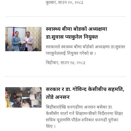
बुधबार, साउन २०, २०८३
सहकारी पीडितसँग मन्त्री प्रतिभा रावलले
भनिन्–साथ दिनुहोस्, दबाब होइन ||
Sidhakura || Pratibha Rawal
मन्त्री आउने बित्तिकै सुरु भएको थियो
घुसको डिल || Raj Kumar Gupta ||
स्वास्थ्य बीमा बोर्डको अध्यक्षमा
SIDHAKURA ||
डा.सुवास प्याकुरेल नियुक्त
रसुवाकाे भाङ्गे झरना | Bhange
सरकारले स्वास्थ्य बीमा बोर्डको अध्यक्षमा डा.सुवास
Waterfall of Rasuwa ||
SIDHAKURA ||
प्याकुरेललाई नियुक्त गरेको छ ।
घुसको डिल गर्ने मन्त्रीकाे राजिनामा,
भूमिसुधार मन्त्रीलाई जोगाइदै ! ||
बिहीबार, साउन १४, २०८३
SIDHAKURA ||
कहिले बन्ला चक्रपथ ? विस्तार कार्यमा
किन भइरहेछ ढिलाइ ?The Ring Road
सरकार र डा. गोविन्द केसीबीच सहमति,
Expansion Dilemma |
७८ लाख घुस खाने मन्त्री ! जोगाउने
SIDHAKURA |
तोडे अनसन
प्रधानमन्त्री ? || SIDHAKURA ||
SIDHAKURA INVESTIGATION
बिहीबारदेखि धनगढीमा अनसन बसेका डा.
||
केसीसँग वार्ता गर्न शिक्षामन्त्रीको निर्देशनमा शिक्षा
पटकपटक भावुक बने गृहमन्त्री सुदन
सचिव चूडामणि पौडेल शनिबार धनगढी पुगेका
गुरुङ, भक्कानिए सांसदहरू ||
थिए ।
SIDHAKURA ||
मन्त्री र पूर्व मन्त्रीको ७८ लाख घुस डिलको