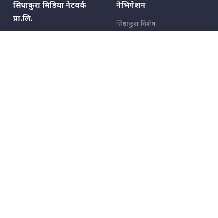
सिधाकुरा मिडिया नेटवर्क
नेभिगेशन
प्रा.लि.
सिधाकुरा विशेष
बालुवाटार–०३ काठमाडौँ, नेपाल
सबै कुरा
जनताका कुरा
सम्पर्क: ९८५१३६२६६६,
९८०२३६२६६६
उपभोक्ताका कुरा
इमेल:
news@sidhakura.com
,
info@sidhakura.com
अपराध
हाम्रो टीम
विज्ञापनका लागि
९८०२३६१६६६, ९८५१३३१६६६
marketing@sidhakura.com
प्रकाशक
सम्पादक
युवराज कंडेल
अक्षर काका
सूचना विभाग दर्ता नं.