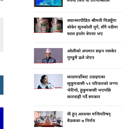
रुपैयाँ जिते यी उपभोक्ताले
क्यान्सरपीडित श्रीमती पिठ्युँमा
बोकेर सुनकोशी पुगे, सँगै नदीमा
फाल हालेर बेपत्ता भए
ओलीको अपमान सहन नसकेर
गुण्डुमै ढले जेएन
काठमाडौँबाट उठाइएका
सुकुमबासी ५१ परिवारको जग्गा
भेटियो, हुकुमबासी भएपछि
कारवाही गर्दै सरकार
यी हुन् आजका मन्त्रिपरिषद्
बैठकका ७ निर्णय