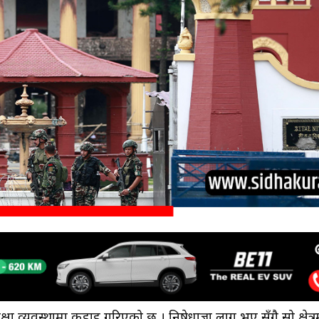
क्षा व्यवस्थामा कडाइ गरिएको छ । निषेधाज्ञा लागु भए सँगै सो क्षेत्र