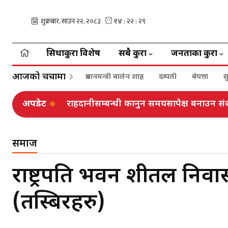
सिधाकुरा विशेष
सबै कुरा
जनताका कुरा
आजको चर्चामा
प्रधानमन्त्री बालेन शाह
दम्पती
बेपत्ता
स
अपडेट
राहदानीसम्बन्धी कानुन समयसापेक्ष बनाउन संश
समाज
राष्ट्रपति भवन शीतल निवास क्ष
(तस्बिरहरु)