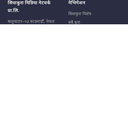
सिधाकुरा मिडिया नेटवर्क
नेभिगेशन
प्रा.लि.
सिधाकुरा विशेष
बालुवाटार–०३ काठमाडौँ, नेपाल
सबै कुरा
जनताका कुरा
सम्पर्क: ९८५१३६२६६६,
९८०२३६२६६६
उपभोक्ताका कुरा
इमेल:
news@sidhakura.com
,
info@sidhakura.com
अपराध
हाम्रो टीम
विज्ञापनका लागि
९८०२३६१६६६, ९८५१३३१६६६
marketing@sidhakura.com
प्रकाशक
सम्पादक
युवराज कंडेल
अक्षर काका
सूचना विभाग दर्ता नं.