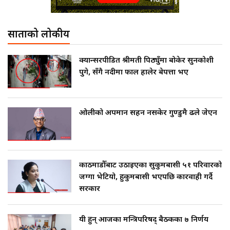
साताको लोकप्रीय
क्यान्सरपीडित श्रीमती पिठ्युँमा बोकेर सुनकोशी
पुगे, सँगै नदीमा फाल हालेर बेपत्ता भए
ओलीको अपमान सहन नसकेर गुण्डुमै ढले जेएन
काठमाडौँबाट उठाइएका सुकुमबासी ५१ परिवारको
जग्गा भेटियो, हुकुमबासी भएपछि कारवाही गर्दै
सरकार
यी हुन् आजका मन्त्रिपरिषद् बैठकका ७ निर्णय