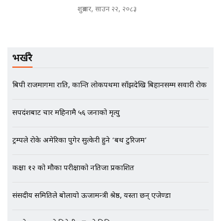
शुक्रबार, साउन २२, २०८३
मृतकका परिवारप्रति मेडिकल काउन्सीलको
बदनियत ! न्याय खोज्दै भौतारिदै सुवास
|| THE REPORTER ||
भर्खरै
EXCLUSIVE - भिजिट भिसामा सेटिङको
बिपी राजमार्गमा राति, कान्ति लोकपथमा साँझदेखि बिहानसम्म सवारी रोक
गोप्य अडियो र म्यासेज, गृह मन्त्रालय
कनेक्सन ! || VISIT VISA SCAM
सर्पदंशबाट चार महिनामै ५६ जनाको मृत्यु
ट्रम्पले रोके अमेरिका पुगेर सुत्केरी हुने ‘बर्थ टुरिजम’
भिजिट भिसामा गृह मन्त्रालयकै सेटिङः१
अर्ब बढी घुस!|| SIDHAKURA ||
कक्षा १२ को मौका परीक्षाको नतिजा प्रकाशित
संसदीय समितिले बोलायो ऊर्जामन्त्री श्रेष्ठ, यस्ता छन् एजेण्डा
एभरेष्ट अस्पताल फलोअपः CCTV फुटेज
गायब || Everest Hospital