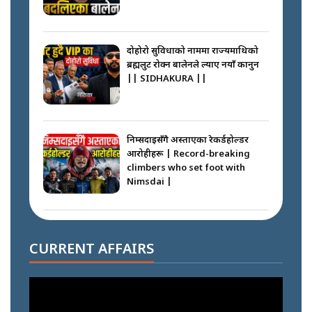
दोहोरो सुविधाको नाममा राज्यमाथिको
ब्रह्मलुट रोक्न बालेनले ल्याए नयाँ कानुन
|| SIDHAKURA ||
निम्सदाइसँगै अस्ताएका रेकर्डहोल्डर
आरोहीहरू | Record-breaking
climbers who set foot with
Nimsdai |
गोली ठोकेर पक्राउ गरिएको कर्मा ग्याङको
अपराध श्रृङ्खला || SIDHAKURA ||
CURRENT AFFAIRS