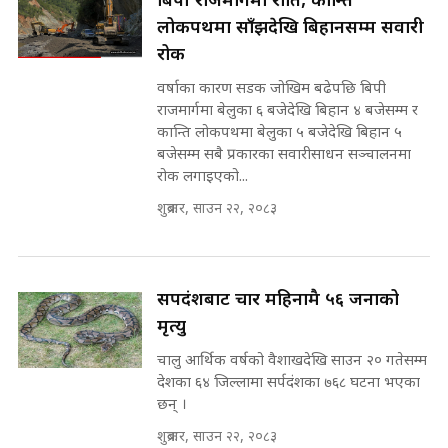
बिपी राजमार्गमा राति, कान्ति
Prachanda, Rabi, Gagan Stand
लोकपथमा साँझदेखि बिहानसम्म सवारी
on the Same Page ||
पोप्पोको पासोः कमाउने लोभमा घरबार नै
SIDHAKURA ||
रोक
उठिबास | The Dark Side of
'Poppo Live'-SIDHAKURA
वर्षाका कारण सडक जोखिम बढेपछि बिपी
INVESTIGATION
राजमार्गमा बेलुका ६ बजेदेखि बिहान ४ बजेसम्म र
सहकारी पीडितसँग मन्त्री प्रतिभा रावलले
कान्ति लोकपथमा बेलुका ५ बजेदेखि बिहान ५
भनिन्–साथ दिनुहोस्, दबाब होइन ||
बजेसम्म सबै प्रकारका सवारीसाधन सञ्चालनमा
Sidhakura || Pratibha Rawal
मन्त्री आउने बित्तिकै सुरु भएको थियो
रोक लगाइएको...
घुसको डिल || Raj Kumar Gupta ||
SIDHAKURA ||
शुक्रबार, साउन २२, २०८३
रसुवाकाे भाङ्गे झरना | Bhange
Waterfall of Rasuwa ||
SIDHAKURA ||
घुसको डिल गर्ने मन्त्रीकाे राजिनामा,
सर्पदंशबाट चार महिनामै ५६ जनाको
भूमिसुधार मन्त्रीलाई जोगाइदै ! ||
मृत्यु
SIDHAKURA ||
चालु आर्थिक वर्षको वैशाखदेखि साउन २० गतेसम्म
कहिले बन्ला चक्रपथ ? विस्तार कार्यमा
देशका ६४ जिल्लामा सर्पदंशका ७६८ घटना भएका
किन भइरहेछ ढिलाइ ?The Ring Road
छन् ।
Expansion Dilemma |
७८ लाख घुस खाने मन्त्री ! जोगाउने
SIDHAKURA |
शुक्रबार, साउन २२, २०८३
प्रधानमन्त्री ? || SIDHAKURA ||