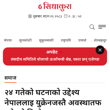
त्ता
सुनकोशी
सुकुमबासी
राष्ट्रपति
एमाले
शेरबहादुर देउवा
अपडेट
संसदीय समितिले बोलायो ऊर्जामन्त्री श्रेष्ठ, यस्ता छन् एजेण्डा
समाज
२४ गतेको घटनाको उद्देश्य
नेपाललाई युक्रेनजस्तै अवस्थातर्फ