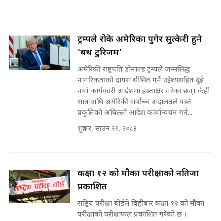
SIDHAKURA INVESTIGATION
||
पटकपटक भावुक बने गृहमन्त्री सुदन
गुरुङ, भक्कानिए सांसदहरू ||
ट्रम्पले रोके अमेरिका पुगेर सुत्केरी हुने
SIDHAKURA ||
मन्त्री र पूर्व मन्त्रीको ७८ लाख घुस डिलको
‘बर्थ टुरिजम’
अडियो | FULL AUDIO |
अमेरिकी राष्ट्रपति डोनाल्ड ट्रम्पले जन्मसिद्ध
SIDHAKURA |
नागरिकताको दायरा सीमित गर्ने उद्देश्यसहित दुई
नयाँ कार्यकारी आदेशमा हस्ताक्षर गरेका छन्। केही
साताअघि अमेरिकी सर्वोच्च अदालतले यस्तै
प्रकृतिको अघिल्लो आदेश कार्यान्वयन गर्न...
मन्त्री राजकुमारलाई घुस दिने विचौलीया
पूर्व मन्त्री रञ्जिता || SIDHAKURA
शुक्रबार, साउन २२, २०८३
||
कक्षा १२ को मौका परीक्षाको नतिजा
मन्त्रीले घुस डिल गरेको अडियो ! दुई झोला
प्रकाशित
नोट मन्त्रीलाई घुस | SIDHAKURA |
SIDHAKURA INVESTIGATION |
राष्ट्रिय परीक्षा बोर्डले बिहीबार कक्षा १२ को मौका
परीक्षाको परीक्षाफल प्रकाशित गरेको छ ।