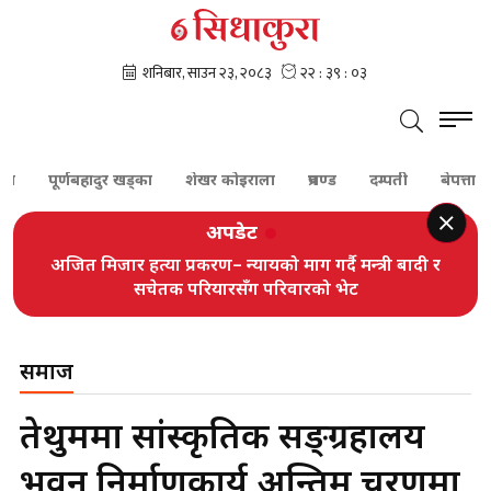
पूर्णबहादुर खड्का
शेखर कोइराला
प्रचण्ड
दम्पती
बेपत्ता
सु
अपडेट
अजित मिजार हत्या प्रकरण– न्यायको माग गर्दै मन्त्री बादी र
सचेतक परियारसँग परिवारको भेट
समाज
तेह्रथुममा सांस्कृतिक सङ्ग्रहालय
भवन निर्माणकार्य अन्तिम चरणमा