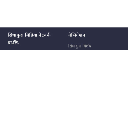
सिधाकुरा मिडिया नेटवर्क
नेभिगेशन
प्रा.लि.
सिधाकुरा विशेष
बालुवाटार–०३ काठमाडौँ, नेपाल
सबै कुरा
जनताका कुरा
सम्पर्क: ९८५१३६२६६६,
९८०२३६२६६६
उपभोक्ताका कुरा
इमेल:
news@sidhakura.com
,
info@sidhakura.com
अपराध
हाम्रो टीम
विज्ञापनका लागि
९८०२३६१६६६, ९८५१३३१६६६
marketing@sidhakura.com