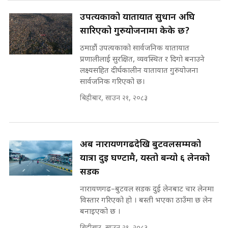
SIDHAKURA
राष्ट्रिय सवालमा ९ दल एकजुट ||
उपत्यकाको यातायात सुधार्न अघि
Prachanda, Rabi, Gagan Stand
सारिएको गुरुयोजनामा केके छ?
on the Same Page ||
पोप्पोको पासोः कमाउने लोभमा घरबार नै
SIDHAKURA ||
उठिबास | The Dark Side of
ठमाडौं उपत्यकाको सार्वजनिक यातायात
'Poppo Live'-SIDHAKURA
प्रणालीलाई सुरक्षित, व्यवस्थित र दिगो बनाउने
INVESTIGATION
लक्ष्यसहित दीर्घकालीन यातायात गुरुयोजना
सहकारी पीडितसँग मन्त्री प्रतिभा रावलले
सार्वजनिक गरिएको छ।
भनिन्–साथ दिनुहोस्, दबाब होइन ||
बिहीबार, साउन २१, २०८३
Sidhakura || Pratibha Rawal
मन्त्री आउने बित्तिकै सुरु भएको थियो
घुसको डिल || Raj Kumar Gupta ||
SIDHAKURA ||
रसुवाकाे भाङ्गे झरना | Bhange
अब नारायणगढदेखि बुटवलसम्मको
Waterfall of Rasuwa ||
यात्रा दुई घण्टामै, यस्तो बन्यो ६ लेनको
SIDHAKURA ||
घुसको डिल गर्ने मन्त्रीकाे राजिनामा,
सडक
भूमिसुधार मन्त्रीलाई जोगाइदै ! ||
SIDHAKURA ||
नारायणगढ–बुटवल सडक दुई लेनबाट चार लेनमा
विस्तार गरिएको हो । बस्ती भएका ठाउँमा छ लेन
कहिले बन्ला चक्रपथ ? विस्तार कार्यमा
बनाइएको छ ।
किन भइरहेछ ढिलाइ ?The Ring Road