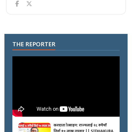
THE REPORTER
करदाता प्रोत्साहन: राज्यलाई २८ रुपैयाँ
तिर्दा १० लाख उपहार || SIDHAKURA