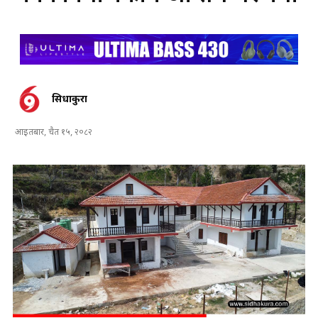
सिधाकुरा
आइतबार, चैत १५, २०८२