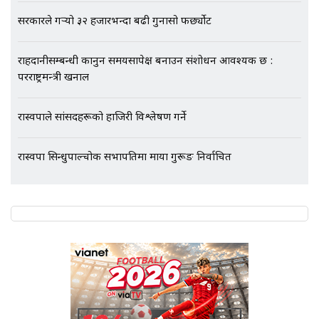
एभरेष्ट अस्पताल फलोअपः CCTV फुटेज
गायब || Everest Hospital
सरकारले गर्‍यो ३२ हजारभन्दा बढी गुनासो फर्छ्योट
Followup: CCTV Footage Lost |
SIDHAKURA |
राहदानीसम्बन्धी कानुन समयसापेक्ष बनाउन संशोधन आवश्यक छ :
परराष्ट्रमन्त्री खनाल
रास्वपाले सांसदहरूको हाजिरी विश्लेषण गर्ने
रास्वपा सिन्धुपाल्चोक सभापतिमा माया गुरूङ निर्वाचित