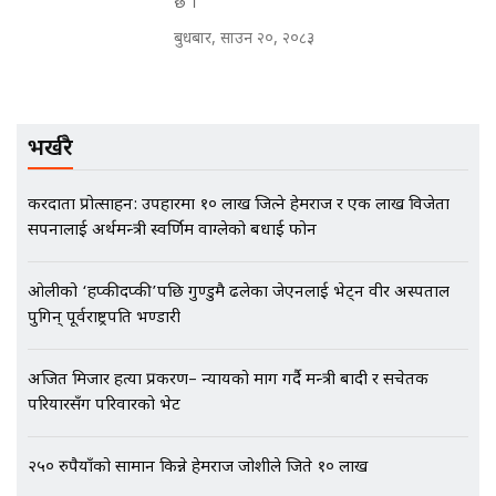
छ ।
बुधबार, साउन २०, २०८३
मृतकका परिवारप्रति मेडिकल काउन्सीलको
बदनियत ! न्याय खोज्दै भौतारिदै सुवास
|| THE REPORTER ||
भर्खरै
करदाता प्रोत्साहन: उपहारमा १० लाख जित्ने हेमराज र एक लाख विजेता
EXCLUSIVE - भिजिट भिसामा सेटिङको
सपनालाई अर्थमन्त्री स्वर्णिम वाग्लेको बधाई फोन
गोप्य अडियो र म्यासेज, गृह मन्त्रालय
कनेक्सन ! || VISIT VISA SCAM
ओलीको ‘हप्कीदप्की’पछि गुण्डुमै ढलेका जेएनलाई भेट्न वीर अस्पताल
पुगिन् पूर्वराष्ट्रपति भण्डारी
भिजिट भिसामा गृह मन्त्रालयकै सेटिङः१
अजित मिजार हत्या प्रकरण– न्यायको माग गर्दै मन्त्री बादी र सचेतक
अर्ब बढी घुस!|| SIDHAKURA ||
परियारसँग परिवारको भेट
२५० रुपैयाँको सामान किन्ने हेमराज जोशीले जिते १० लाख