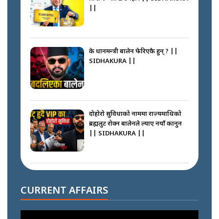
||
के प्रधानमन्त्री बालेन फेरिएकै हुन् ? ||
SIDHAKURA ||
दोहोरो सुविधाको नाममा राज्यमाथिको
ब्रह्मलुट रोक्न बालेनले ल्याए नयाँ कानुन
|| SIDHAKURA ||
निम्सदाइसँगै अस्ताएका रेकर्डहोल्डर
आरोहीहरू | Record-breaking
CURRENT AFFAIRS
climbers who set foot with
Nimsdai |