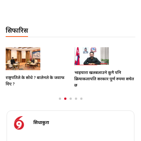
सिफारिस
भाइचारा खलबलाउने कुनै पनि
राष्ट्रपतिले के सोधे ? बालेनले के जवाफ
क्रियाकलापप्रति सरकार पूर्ण रुपमा सचेत
दिए ?
छ
सिधाकुरा