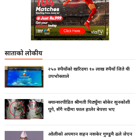
साताको लोकप्रीय
२५० रुपैयाँको खरिदमा १० लाख रुपैयाँ जिते यी
उपभोक्ताले
क्यान्सरपीडित श्रीमती पिठ्युँमा बोकेर सुनकोशी
पुगे, सँगै नदीमा फाल हालेर बेपत्ता भए
ओलीको अपमान सहन नसकेर गुण्डुमै ढले जेएन