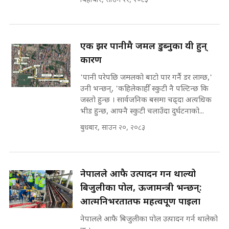
बिहीबार, साउन २१, २०८३
Expansion Dilemma |
७८ लाख घुस खाने मन्त्री ! जोगाउने
SIDHAKURA |
प्रधानमन्त्री ? || SIDHAKURA ||
SIDHAKURA INVESTIGATION
||
एक झर पानीमै जमल डुब्नुका यी हुन्
पटकपटक भावुक बने गृहमन्त्री सुदन
गुरुङ, भक्कानिए सांसदहरू ||
कारण
SIDHAKURA ||
मन्त्री र पूर्व मन्त्रीको ७८ लाख घुस डिलको
'पानी परेपछि जमलको बाटो पार गर्नै डर लाग्छ,'
अडियो | FULL AUDIO |
उनी भन्छन्, 'कहिलेकाहीँ स्कुटी नै पल्टिन्छ कि
SIDHAKURA |
जस्तो हुन्छ । सार्वजनिक बसमा चढ्दा अत्यधिक
भीड हुन्छ, आफ्नै स्कुटी चलाउँदा दुर्घटनाको...
बुधबार, साउन २०, २०८३
मन्त्री राजकुमारलाई घुस दिने विचौलीया
पूर्व मन्त्री रञ्जिता || SIDHAKURA
||
नेपालले आफै उत्पादन गर्न थाल्यो
बिजुलीका पोल, ऊर्जामन्त्री भन्छन्:
मन्त्रीले घुस डिल गरेको अडियो ! दुई झोला
आत्मनिर्भरतातर्फ महत्वपूर्ण पाइला
नोट मन्त्रीलाई घुस | SIDHAKURA |
नेपालले आफै बिजुलीका पोल उत्पादन गर्न थालेको
SIDHAKURA INVESTIGATION |