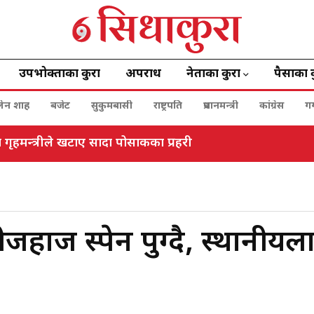
उपभोक्ताका कुरा
अपराध
नेताका कुरा
पैसाका 
बालेन शाह
बजेट
सुकुमबासी
राष्ट्रपति
प्रधानमन्त्री
कांग्रेस
ग
गृहमन्त्रीले खटाए सादा पोसाकका प्रहरी
ीजहाज स्पेन पुग्दै, स्थानीयल