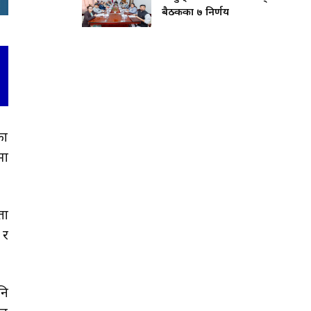
बैठकका ७ निर्णय
का
मा
ता
 र
नि