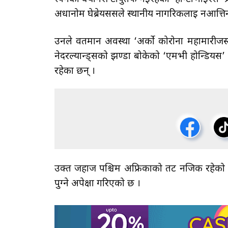
अधानोम घेब्रेयससले स्थानीय नागरिकलाई नआत्ति
उनले वर्तमान अवस्था ‘अर्को कोरोना महामारीजस्त
नेदरल्यान्ड्सको झण्डा बोकेको ‘एमभी होन्डिय
रहेका छन् ।
उक्त जहाज पश्चिम अफ्रिकाको तट नजिक रहेको स्
पुग्ने अपेक्षा गरिएको छ ।