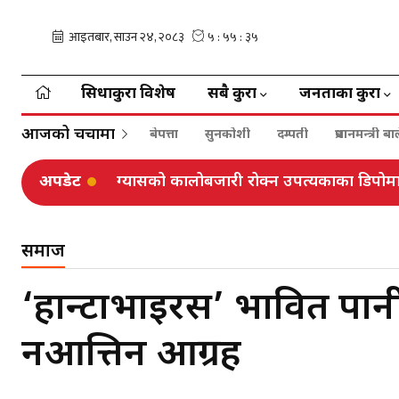
सिधाकुरा विशेष
सबै कुरा
जनताका कुरा
आजको चर्चामा
बेपत्ता
सुनकोशी
दम्पती
प्रधानमन्त्री 
अपडेट
ग्यासको कालोबजारी रोक्न उपत्यकाका डिपोमा 
समाज
‘हान्टाभाइरस’ प्रभावित पान
नआत्तिन आग्रह