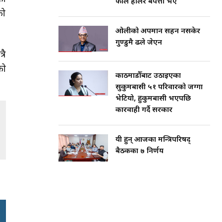
फाल हालेर बेपत्ता भए
को
ओलीको अपमान सहन नसकेर
गुण्डुमै ढले जेएन
रै
को
काठमाडौँबाट उठाइएका
सुकुमबासी ५१ परिवारको जग्गा
भेटियो, हुकुमबासी भएपछि
कारवाही गर्दै सरकार
यी हुन् आजका मन्त्रिपरिषद्
बैठकका ७ निर्णय