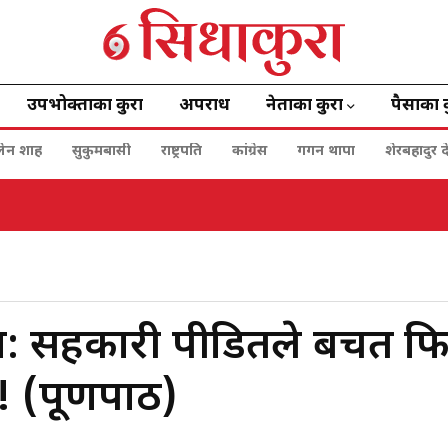
उपभोक्ताका कुरा
अपराध
नेताका कुरा
पैसाका 
बालेन शाह
सुकुमबासी
राष्ट्रपति
कांग्रेस
गगन थापा
शेरबहादुर द
नी
्ता: सहकारी पीडितले बचत फिर
(पूर्णपाठ)