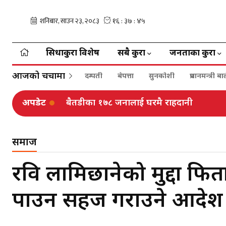
सिधाकुरा विशेष
सबै कुरा
जनताका कुरा
आजको चर्चामा
दम्पती
बेपत्ता
सुनकोशी
प्रधानमन्त्री 
अपडेट
ढोरपाटनमा ३७ हजार पर्यटक, ४७ लाख आम्दा
समाज
रवि लामिछानेको मुद्दा फिर
पाउन सहज गराउने आदेश! 