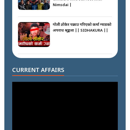
Nimsdai |
गोली ठोकेर पक्राउ गरिएको कर्मा ग्याङको
अपराध श्रृङ्खला || SIDHAKURA ||
नभाँडिएको सद्भाव : कप्तानगञ्जबाट
सल्किएको आगो निभाउनेहरू ||
CURRENT AFFAIRS
SIDHAKURA || THE REPORTER
||
नेपालीलाई भरिया मात्र देख्ने दृष्टिकोण
बदलेका ‘निम्स दाई’ || SIDHAKURA
||