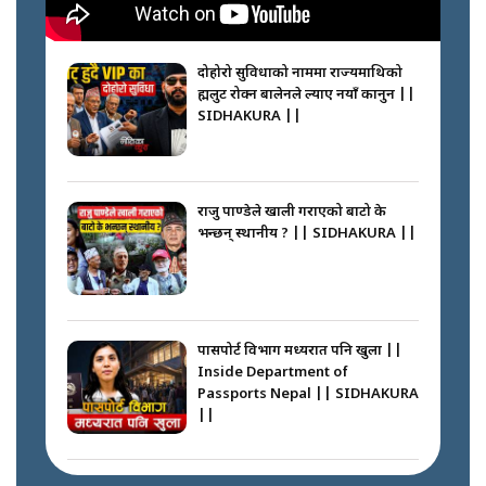
कप्तानगञ्जपछि मधेसमा के हुँदैछ ?
आगो निभाउने कि तेल थप्ने ? WHATS
HAPPENING IN MADHESH ? ||
दोहोरो सुविधाको नाममा राज्यमाथिको
ब्रह्मलुट रोक्न बालेनले ल्याए नयाँ कानुन ||
SIDHAKURA ||
कप्तानगञ्ज घटनाको सुरुवात कसरी
भयो ? के के भयो ? || SUNSARI
CASE || SIDHAKURA || THE
राजु पाण्डेले खाली गराएको बाटो के
REPORTER ||
भन्छन् स्थानीय ? || SIDHAKURA ||
भीड नियन्त्रण गर्न बारम्बार किन चुक्दैछ
प्रहरी ? Police repeatedly fail to
control crowds ?
पासपोर्ट विभाग मध्यरात पनि खुला ||
Inside Department of
Passports Nepal || SIDHAKURA
||
मन्त्री जन्माउने कारखाना ||
SIDHAKURA || THE REPORTER
||