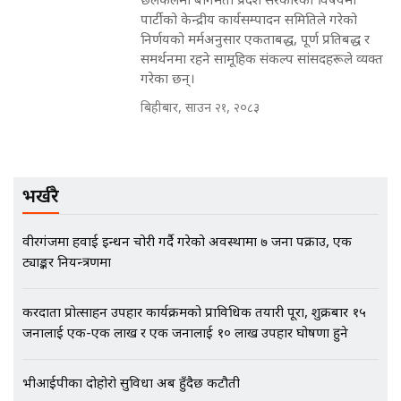
छलफलमा बागमती प्रदेश सरकारका विषयमा
पार्टीको केन्द्रीय कार्यसम्पादन समितिले गरेको
निर्णयको मर्मअनुसार एकताबद्ध, पूर्ण प्रतिबद्ध र
EXCLUSIVE - भिजिट भिसामा सेटिङको
समर्थनमा रहने सामूहिक संकल्प सांसदहरूले व्यक्त
गोप्य अडियो र म्यासेज, गृह मन्त्रालय
गरेका छन्।
कनेक्सन ! || VISIT VISA SCAM
बिहीबार, साउन २१, २०८३
भिजिट भिसामा गृह मन्त्रालयकै सेटिङः१
अर्ब बढी घुस!|| SIDHAKURA ||
भर्खरै
वीरगंजमा हवाई इन्धन चोरी गर्दै गरेको अवस्थामा ७ जना पक्राउ, एक
ट्याङ्कर नियन्त्रणमा
एभरेष्ट अस्पताल फलोअपः CCTV फुटेज
गायब || Everest Hospital
Followup: CCTV Footage Lost |
करदाता प्रोत्साहन उपहार कार्यक्रमको प्राविधिक तयारी पूरा, शुक्रबार १५
SIDHAKURA |
जनालाई एक-एक लाख र एक जनालाई १० लाख उपहार घोषणा हुने
भीआईपीका दोहोरो सुविधा अब हुँदैछ कटौती