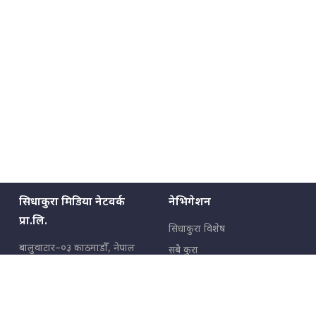
सिधाकुरा मिडिया नेटवर्क
नेभिगेशन
प्रा.लि.
सिधाकुरा विशेष
बालुवाटार–०३ काठमाडौँ, नेपाल
सबै कुरा
जनताका कुरा
सम्पर्क: ९८५१३६२६६६,
९८०२३६२६६६
उपभोक्ताका कुरा
इमेल:
news@sidhakura.com
,
info@sidhakura.com
अपराध