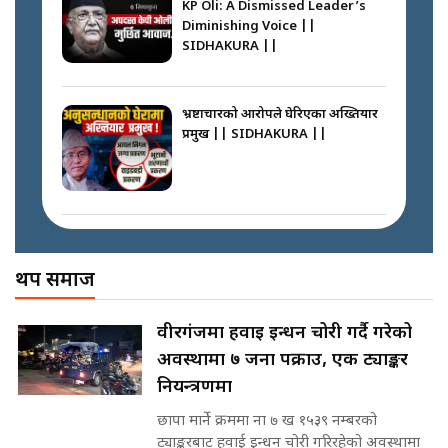
KP Oli: A Dismissed Leader’s
साढे २ अर्बका स्वकीय ! सांसदलाई
Diminishing Voice ||
स्वकीय सचिव ठिक कि बेठिक ?||
SIDHAKURA ||
SIDHAKURA || THE REPORTER
अदालतको गुनासो अब सिधै सर्वोच्चमा
||
|| Court Grievances Directly to
the Supreme Court ||
भ्रष्टाचारको आरोपले घेरिएका अख्तियार
SIDHAKURA
प्रमुख || SIDHAKURA ||
नेपालमै पहिलो पटक गाँजा खेतिलाई
वैधानिकता || Cannabis legalized
in Nepal ! || SIDHAKURA ||
मोबिलिटीमा महिलाको पहुँच विस्तार गर्दै
इनड्राइभ || SIDHAKURA ||
अख्तियारको कठघरामा घुस्याहा मन्त्रीहरू
! || CIAA Investigation over
थप समाज
पछिल्लो परिस्थिति जलन अस्पतालमा
Corrupted Minister ||
छैन खाली बेड || SIDHAKURA ||
SIDHAKURA
राष्ट्रिय सवालमा ९ दल एकजुट ||
वीरगंजमा हवाई इन्धन चोरी गर्दै गरेको
Prachanda, Rabi, Gagan Stand
अवस्थामा ७ जना पक्राउ, एक ट्याङ्कर
on the Same Page ||
पोप्पोको पासोः कमाउने लोभमा घरबार नै
SIDHAKURA ||
नियन्त्रणमा
उठिबास | The Dark Side of
'Poppo Live'-SIDHAKURA
छापा मार्ने क्रममा ना ७ ख १५३९ नम्बरको
INVESTIGATION
ट्याङ्करबाट हवाई इन्धन चोरी गरिरहेको अवस्थामा