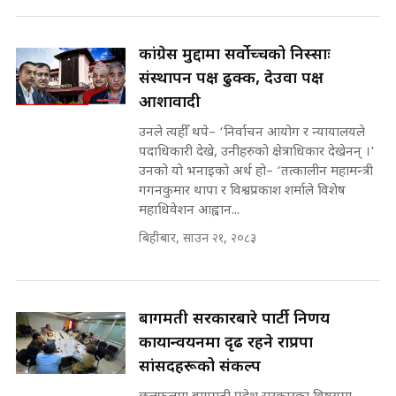
अडियो | FULL AUDIO |
SIDHAKURA |
कांग्रेस मुद्दामा सर्वोच्चको निस्साः
संस्थापन पक्ष ढुक्क, देउवा पक्ष
आशावादी
मन्त्री राजकुमारलाई घुस दिने विचौलीया
पूर्व मन्त्री रञ्जिता || SIDHAKURA
उनले त्यहीँ थपे– ‘निर्वाचन आयोग र न्यायालयले
||
पदाधिकारी देखे, उनीहरुको क्षेत्राधिकार देखेनन् ।’
उनको यो भनाइको अर्थ हो– ‘तत्कालीन महामन्त्री
गगनकुमार थापा र विश्वप्रकाश शर्माले विशेष
महाधिवेशन आह्वान...
मन्त्रीले घुस डिल गरेको अडियो ! दुई झोला
नोट मन्त्रीलाई घुस | SIDHAKURA |
बिहीबार, साउन २१, २०८३
SIDHAKURA INVESTIGATION |
बागमती सरकारबारे पार्टी निर्णय
मृतकका परिवारप्रति मेडिकल
कार्यान्वयनमा दृढ रहने राप्रपा
काउन्सीलको बदनियत ! न्याय खोज्दै
भौतारिदै सुवास || THE REPORTER
सांसदहरूको संकल्प
||