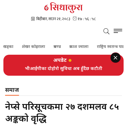
र खड्का
शेखर कोइराला
प्रचण्ड
प्रकाश ज्वाला
राष्ट्रिय स्वतन्त्र पार्टी
अपडेट
भीआईपीका दोहोरो सुविधा अब हुँदैछ कटौती
समाज
नेप्से परिसूचकमा २७ दशमलव ८५
अङ्कको वृद्धि