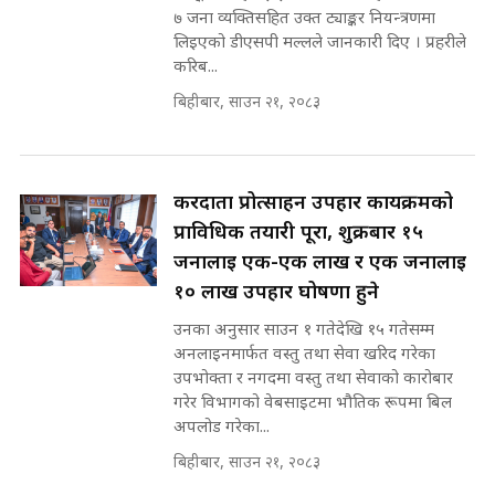
सहकारी पीडितसँग मन्त्री प्रतिभा रावलले
७ जना व्यक्तिसहित उक्त ट्याङ्कर नियन्त्रणमा
भनिन्–साथ दिनुहोस्, दबाब होइन ||
लिइएको डीएसपी मल्लले जानकारी दिए । प्रहरीले
Sidhakura || Pratibha Rawal
मन्त्री आउने बित्तिकै सुरु भएको थियो
करिब...
घुसको डिल || Raj Kumar Gupta ||
SIDHAKURA ||
बिहीबार, साउन २१, २०८३
रसुवाकाे भाङ्गे झरना | Bhange
Waterfall of Rasuwa ||
SIDHAKURA ||
घुसको डिल गर्ने मन्त्रीकाे राजिनामा,
करदाता प्रोत्साहन उपहार कार्यक्रमको
भूमिसुधार मन्त्रीलाई जोगाइदै ! ||
प्राविधिक तयारी पूरा, शुक्रबार १५
SIDHAKURA ||
जनालाई एक-एक लाख र एक जनालाई
कहिले बन्ला चक्रपथ ? विस्तार कार्यमा
१० लाख उपहार घोषणा हुने
किन भइरहेछ ढिलाइ ?The Ring Road
उनका अनुसार साउन १ गतेदेखि १५ गतेसम्म
Expansion Dilemma |
७८ लाख घुस खाने मन्त्री ! जोगाउने
SIDHAKURA |
अनलाइनमार्फत वस्तु तथा सेवा खरिद गरेका
प्रधानमन्त्री ? || SIDHAKURA ||
उपभोक्ता र नगदमा वस्तु तथा सेवाको कारोबार
SIDHAKURA INVESTIGATION
गरेर विभागको वेबसाइटमा भौतिक रूपमा बिल
||
अपलोड गरेका...
पटकपटक भावुक बने गृहमन्त्री सुदन
गुरुङ, भक्कानिए सांसदहरू ||
बिहीबार, साउन २१, २०८३
SIDHAKURA ||
मन्त्री र पूर्व मन्त्रीको ७८ लाख घुस डिलको