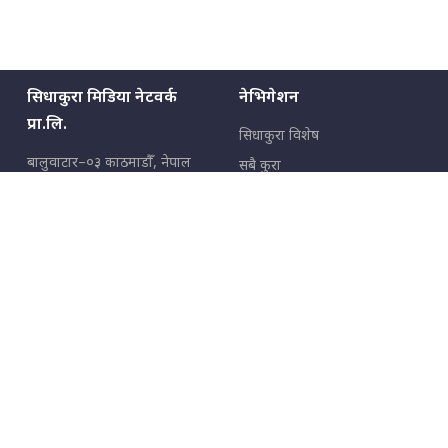
सिधाकुरा मिडिया नेटवर्क
नेभिगेशन
प्रा.लि.
सिधाकुरा विशेष
बालुवाटार–०३ काठमाडौँ, नेपाल
सबै कुरा
जनताका कुरा
सम्पर्क: ९८५१३६२६६६,
९८०२३६२६६६
उपभोक्ताका कुरा
इमेल:
news@sidhakura.com
,
info@sidhakura.com
अपराध
हाम्रो टीम
विज्ञापनका लागि
९८०२३६१६६६, ९८५१३३१६६६
marketing@sidhakura.com
प्रकाशक
सम्पादक