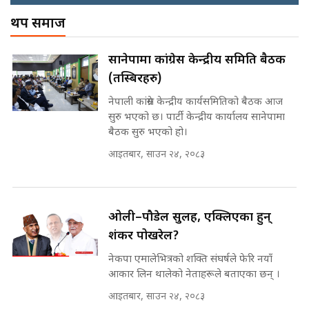
! || CIAA Investigation over
थप समाज
Corrupted Minister ||
SIDHAKURA
अदालतको गुनासो अब सिधै सर्वोच्चमा
सानेपामा कांग्रेस केन्द्रीय समिति बैठक
|| Court Grievances Directly to
(तस्बिरहरु)
the Supreme Court ||
पोप्पोको पासोः कमाउने लोभमा घरबार नै
SIDHAKURA
उठिबास | The Dark Side of
नेपाली कांग्रेस केन्द्रीय कार्यसमितिको बैठक आज
'Poppo Live'-SIDHAKURA
सुरु भएको छ। पार्टी केन्द्रीय कार्यालय सानेपामा
INVESTIGATION
बैठक सुरु भएको हो।
मोबिलिटीमा महिलाको पहुँच विस्तार गर्दै
आइतबार, साउन २४, २०८३
इनड्राइभ || SIDHAKURA ||
मन्त्री आउने बित्तिकै सुरु भएको थियो
घुसको डिल || Raj Kumar Gupta ||
SIDHAKURA ||
ओली–पौडेल सुलह, एक्लिएका हुन्
राष्ट्रिय सवालमा ९ दल एकजुट ||
शंकर पोखरेल?
Prachanda, Rabi, Gagan Stand
on the Same Page ||
नेकपा एमालेभित्रको शक्ति संघर्षले फेरि नयाँ
घुसको डिल गर्ने मन्त्रीकाे राजिनामा,
SIDHAKURA ||
आकार लिन थालेको नेताहरूले बताएका छन् ।
भूमिसुधार मन्त्रीलाई जोगाइदै ! ||
SIDHAKURA ||
आइतबार, साउन २४, २०८३