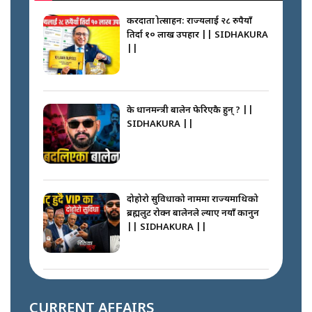
करदाता प्रोत्साहन: राज्यलाई २८ रुपैयाँ
तिर्दा १० लाख उपहार || SIDHAKURA
||
के प्रधानमन्त्री बालेन फेरिएकै हुन् ? ||
SIDHAKURA ||
दोहोरो सुविधाको नाममा राज्यमाथिको
ब्रह्मलुट रोक्न बालेनले ल्याए नयाँ कानुन
|| SIDHAKURA ||
निम्सदाइसँगै अस्ताएका रेकर्डहोल्डर
आरोहीहरू | Record-breaking
CURRENT AFFAIRS