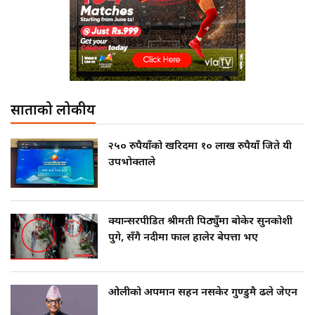
साताको लोकप्रीय
२५० रुपैयाँको खरिदमा १० लाख रुपैयाँ जिते यी
उपभोक्ताले
क्यान्सरपीडित श्रीमती पिठ्युँमा बोकेर सुनकोशी
पुगे, सँगै नदीमा फाल हालेर बेपत्ता भए
ओलीको अपमान सहन नसकेर गुण्डुमै ढले जेएन