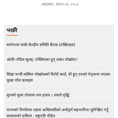
आइतबार, साउन २४, २०८३
नोट मन्त्रीलाई घुस | SIDHAKURA |
SIDHAKURA INVESTIGATION |
भर्खरै
मृतकका परिवारप्रति मेडिकल काउन्सीलको
बदनियत ! न्याय खोज्दै भौतारिदै सुवास
|| THE REPORTER ||
सानेपामा कांग्रेस केन्द्रीय समिति बैठक (तस्बिरहरु)
ओली–पौडेल सुलह, एक्लिएका हुन् शंकर पोखरेल?
EXCLUSIVE - भिजिट भिसामा सेटिङको
गोप्य अडियो र म्यासेज, गृह मन्त्रालय
शिक्षा मन्त्री सस्मित पोखरेलको रिपोर्ट कार्ड, यी हुन् उनको नेतृत्वमा भएका
कनेक्सन ! || VISIT VISA SCAM
मुख्य पाँच कामहरु
सुनको मूल्य तोलामा चार हजार ८ सयले वृद्धि
भिजिट भिसामा गृह मन्त्रालयकै सेटिङः१
अर्ब बढी घुस!|| SIDHAKURA ||
राज्यको निर्णायक तहमा आदिवासीको अर्थपूर्ण सहभागिता सुनिश्चित गर्नु
सरकारको दायित्व : राष्ट्रपति पौडेल