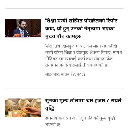
सहकारी पीडितसँग मन्त्री प्रतिभा रावलले
भनिन्–साथ दिनुहोस्, दबाब होइन ||
Sidhakura || Pratibha Rawal
७८ लाख घुस खाने मन्त्री ! जोगाउने
शिक्षा मन्त्री सस्मित पोखरेलको रिपोर्ट
प्रधानमन्त्री ? || SIDHAKURA ||
कार्ड, यी हुन् उनको नेतृत्वमा भएका
SIDHAKURA INVESTIGATION
||
मुख्य पाँच कामहरु
रसुवाकाे भाङ्गे झरना | Bhange
शिक्षा तथा खेलकुद मन्त्रालयले लामो समयदेखि
Waterfall of Rasuwa ||
SIDHAKURA ||
थाती रहेका शिक्षा र खेलकुद क्षेत्रका विवाद, माग र
मन्त्री र पूर्व मन्त्रीको ७८ लाख घुस डिलको
नीतिगत समस्यालाई वार्ता तथा संवादमार्फत
अडियो | FULL AUDIO |
समाधान गर्ने प्रयासलाई तीव्र बनाएको छ ।
SIDHAKURA |
आइतबार, साउन २४, २०८३
कहिले बन्ला चक्रपथ ? विस्तार कार्यमा
किन भइरहेछ ढिलाइ ?The Ring Road
Expansion Dilemma |
मन्त्री राजकुमारलाई घुस दिने विचौलीया
SIDHAKURA |
पूर्व मन्त्री रञ्जिता || SIDHAKURA
सुनको मूल्य तोलामा चार हजार ८ सयले
||
वृद्धि
स्थानीय बजारमा आज सुनचाँदीको मूल्य वृद्धि
भएको छ ।
मन्त्रीले घुस डिल गरेको अडियो ! दुई झोला