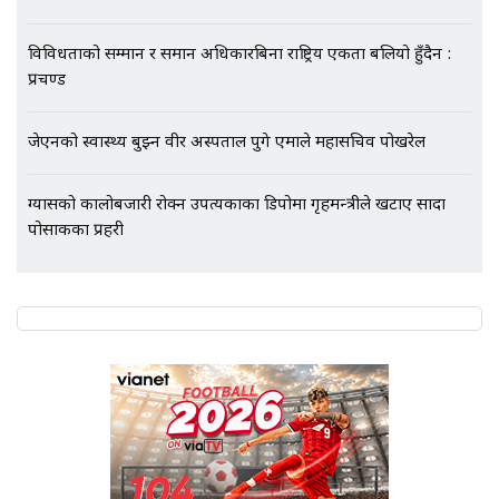
विविधताको सम्मान र समान अधिकारबिना राष्ट्रिय एकता बलियो हुँदैन :
एभरेष्ट अस्पताल फलोअपः CCTV फुटेज
प्रचण्ड
गायब || Everest Hospital
Followup: CCTV Footage Lost |
SIDHAKURA |
जेएनको स्वास्थ्य बुझ्न वीर अस्पताल पुगे एमाले महासचिव पोखरेल
ग्यासको कालोबजारी रोक्न उपत्यकाका डिपोमा गृहमन्त्रीले खटाए सादा
पोसाकका प्रहरी