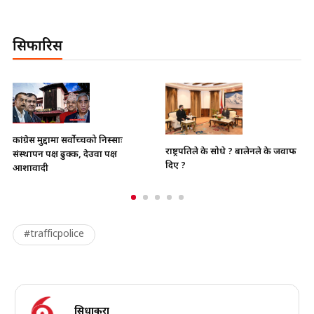
सिफारिस
भाइचारा खलबलाउने कुनै पनि
राष्ट्रपतिले के सोधे ? बालेनले के जवाफ
क्रियाकलापप्रति सरकार पूर्ण रुपमा सचेत
दिए ?
छ
#trafficpolice
सिधाकुरा