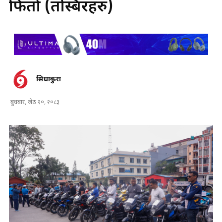
फिर्ता (तस्बिरहरु)
सिधाकुरा
बुधबार, जेठ २०, २०८३