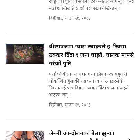
राष्ट्रिय विभूतिका सालिकहरू अहिले आगन्तुकभन्दा
सहकारी पीडितसँग मन्त्री प्रतिभा रावलले
बढी शान्तिलाई साक्षी बसेजस्ता देखिन्छन् ।
भनिन्–साथ दिनुहोस्, दबाब होइन ||
Sidhakura || Pratibha Rawal
बिहीबार, साउन २१, २०८३
मन्त्री आउने बित्तिकै सुरु भएको थियो
घुसको डिल || Raj Kumar Gupta ||
SIDHAKURA ||
रसुवाकाे भाङ्गे झरना | Bhange
वीरगञ्जमा ग्यास ट्याङ्करले ई–रिक्सा
Waterfall of Rasuwa ||
ठक्कर दिँदा ९ जना घाइते, चालक मापसे
SIDHAKURA ||
घुसको डिल गर्ने मन्त्रीकाे राजिनामा,
गरेको पुष्टि
भूमिसुधार मन्त्रीलाई जोगाइदै ! ||
SIDHAKURA ||
पर्साको वीरगञ्ज महानगरपालिका–२४ बहुअरी
चोकस्थित हुलाकी सडकमा ग्यास ट्याङ्करले ई–
कहिले बन्ला चक्रपथ ? विस्तार कार्यमा
रिक्सालाई पछाडिबाट ठक्कर दिँदा ९ जना घाइते
किन भइरहेछ ढिलाइ ?The Ring Road
भएका छन् ।
Expansion Dilemma |
७८ लाख घुस खाने मन्त्री ! जोगाउने
SIDHAKURA |
बिहीबार, साउन २१, २०८३
प्रधानमन्त्री ? || SIDHAKURA ||
SIDHAKURA INVESTIGATION
||
पटकपटक भावुक बने गृहमन्त्री सुदन
गुरुङ, भक्कानिए सांसदहरू ||
जेन्जी आन्दोलनका बेला झुम्का
SIDHAKURA ||
मन्त्री र पूर्व मन्त्रीको ७८ लाख घुस डिलको