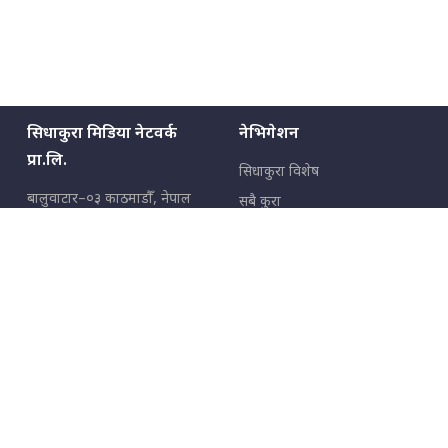
सिधाकुरा मिडिया नेटवर्क
नेभिगेशन
प्रा.लि.
सिधाकुरा विशेष
बालुवाटार–०३ काठमाडौँ, नेपाल
सबै कुरा
जनताका कुरा
सम्पर्क: ९८५१३६२६६६,
९८०२३६२६६६
उपभोक्ताका कुरा
इमेल:
news@sidhakura.com
,
info@sidhakura.com
अपराध
हाम्रो टीम
विज्ञापनका लागि
९८०२३६१६६६, ९८५१३३१६६६
marketing@sidhakura.com