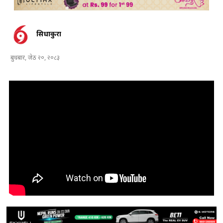
सिधाकुरा
बुधबार, जेठ २०, २०८३