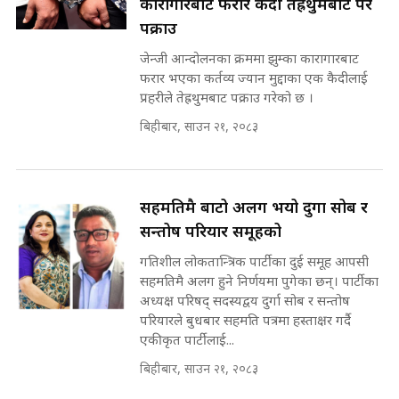
कारागारबाट फरार कैदी तेह्रथुमबाट परे
अडियो | FULL AUDIO |
पक्राउ
SIDHAKURA |
जेन्जी आन्दोलनका क्रममा झुम्का कारागारबाट
फरार भएका कर्तव्य ज्यान मुद्दाका एक कैदीलाई
प्रहरीले तेह्रथुमबाट पक्राउ गरेको छ ।
मन्त्री राजकुमारलाई घुस दिने विचौलीया
बिहीबार, साउन २१, २०८३
पूर्व मन्त्री रञ्जिता || SIDHAKURA
||
सहमतिमै बाटो अलग भयो दुर्गा सोब र
मन्त्रीले घुस डिल गरेको अडियो ! दुई झोला
सन्तोष परियार समूहको
नोट मन्त्रीलाई घुस | SIDHAKURA |
SIDHAKURA INVESTIGATION |
गतिशील लोकतान्त्रिक पार्टीका दुई समूह आपसी
सहमतिमै अलग हुने निर्णयमा पुगेका छन्। पार्टीका
अध्यक्ष परिषद् सदस्यद्वय दुर्गा सोब र सन्तोष
परियारले बुधबार सहमति पत्रमा हस्ताक्षर गर्दै
मृतकका परिवारप्रति मेडिकल
एकीकृत पार्टीलाई...
काउन्सीलको बदनियत ! न्याय खोज्दै
बिहीबार, साउन २१, २०८३
भौतारिदै सुवास || THE REPORTER
||