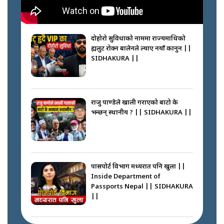
कप्तानगञ्जपछि मधेसमा के हुँदैछ ?
आगो निभाउने कि तेल थप्ने ? WHATS
HAPPENING IN MADHESH ? ||
दोहोरो सुविधाको नाममा राज्यमाथिको
ब्रह्मलुट रोक्न बालेनले ल्याए नयाँ कानुन ||
SIDHAKURA ||
कप्तानगञ्ज घटनाको सुरुवात कसरी
भयो ? के के भयो ? || SUNSARI
CASE || SIDHAKURA || THE
राजु पाण्डेले खाली गराएको बाटो के
REPORTER ||
भन्छन् स्थानीय ? || SIDHAKURA ||
भीड नियन्त्रण गर्न बारम्बार किन चुक्दैछ
प्रहरी ? Police repeatedly fail to
control crowds ?
पासपोर्ट विभाग मध्यरात पनि खुला ||
Inside Department of
Passports Nepal || SIDHAKURA
||
मन्त्री जन्माउने कारखाना ||
SIDHAKURA || THE REPORTER