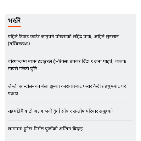
EXCLUSIVE - भिजिट भिसामा सेटिङको
भर्खरै
गोप्य अडियो र म्यासेज, गृह मन्त्रालय
कनेक्सन ! || VISIT VISA SCAM
पहिले टिकट काटेर जानुपर्ने पोखराको सहिद पार्क, अहिले सुनसान
(तस्बिरकथा)
भिजिट भिसामा गृह मन्त्रालयकै सेटिङः१
वीरगञ्जमा ग्यास ट्याङ्करले ई–रिक्सा ठक्कर दिँदा ९ जना घाइते, चालक
अर्ब बढी घुस!|| SIDHAKURA ||
मापसे गरेको पुष्टि
जेन्जी आन्दोलनका बेला झुम्का कारागारबाट फरार कैदी तेह्रथुमबाट परे
पक्राउ
एभरेष्ट अस्पताल फलोअपः CCTV फुटेज
गायब || Everest Hospital
सहमतिमै बाटो अलग भयो दुर्गा सोब र सन्तोष परियार समूहको
Followup: CCTV Footage Lost |
SIDHAKURA |
लन्डनमा हुनेछ निर्मल पुर्जाको अन्तिम बिदाइ