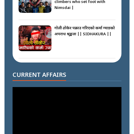
climbers who set foot with
Nimsdai |
गोली ठोकेर पक्राउ गरिएको कर्मा ग्याङको
अपराध श्रृङ्खला || SIDHAKURA ||
नभाँडिएको सद्भाव : कप्तानगञ्जबाट
सल्किएको आगो निभाउनेहरू ||
CURRENT AFFAIRS
SIDHAKURA || THE REPORTER
||
नेपालीलाई भरिया मात्र देख्ने दृष्टिकोण
बदलेका ‘निम्स दाई’ || SIDHAKURA
||