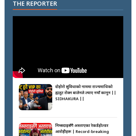
THE REPORTER
दोहोरो सुविधाको नाममा राज्यमाथिको
ब्रह्मलुट रोक्न बालेनले ल्याए नयाँ कानुन ||
SIDHAKURA ||
निम्सदाइसँगै अस्ताएका रेकर्डहोल्डर
आरोहीहरू | Record-breaking