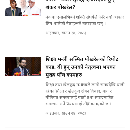
|| Court Grievances Directly to
शंकर पोखरेल?
the Supreme Court ||
पोप्पोको पासोः कमाउने लोभमा घरबार नै
SIDHAKURA
उठिबास | The Dark Side of
नेकपा एमालेभित्रको शक्ति संघर्षले फेरि नयाँ आकार
'Poppo Live'-SIDHAKURA
लिन थालेको नेताहरूले बताएका छन् ।
INVESTIGATION
आइतबार, साउन २४, २०८३
मोबिलिटीमा महिलाको पहुँच विस्तार गर्दै
इनड्राइभ || SIDHAKURA ||
मन्त्री आउने बित्तिकै सुरु भएको थियो
घुसको डिल || Raj Kumar Gupta ||
शिक्षा मन्त्री सस्मित पोखरेलको रिपोर्ट
SIDHAKURA ||
कार्ड, यी हुन् उनको नेतृत्वमा भएका
राष्ट्रिय सवालमा ९ दल एकजुट ||
मुख्य पाँच कामहरु
Prachanda, Rabi, Gagan Stand
on the Same Page ||
शिक्षा तथा खेलकुद मन्त्रालयले लामो समयदेखि थाती
घुसको डिल गर्ने मन्त्रीकाे राजिनामा,
SIDHAKURA ||
भूमिसुधार मन्त्रीलाई जोगाइदै ! ||
रहेका शिक्षा र खेलकुद क्षेत्रका विवाद, माग र
SIDHAKURA ||
नीतिगत समस्यालाई वार्ता तथा संवादमार्फत
समाधान गर्ने प्रयासलाई तीव्र बनाएको छ ।
सहकारी पीडितसँग मन्त्री प्रतिभा रावलले
आइतबार, साउन २४, २०८३
भनिन्–साथ दिनुहोस्, दबाब होइन ||
Sidhakura || Pratibha Rawal
७८ लाख घुस खाने मन्त्री ! जोगाउने
प्रधानमन्त्री ? || SIDHAKURA ||