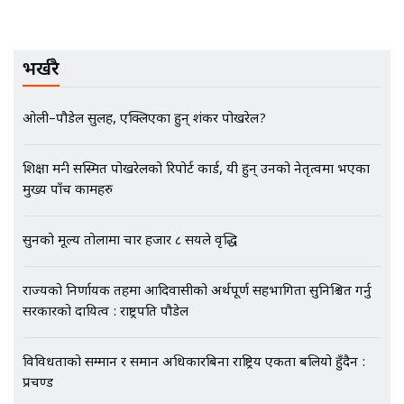
मृतकका परिवारप्रति मेडिकल काउन्सीलको
बदनियत ! न्याय खोज्दै भौतारिदै सुवास
भर्खरै
|| THE REPORTER ||
ओली–पौडेल सुलह, एक्लिएका हुन् शंकर पोखरेल?
EXCLUSIVE - भिजिट भिसामा सेटिङको
गोप्य अडियो र म्यासेज, गृह मन्त्रालय
शिक्षा मन्त्री सस्मित पोखरेलको रिपोर्ट कार्ड, यी हुन् उनको नेतृत्वमा भएका
कनेक्सन ! || VISIT VISA SCAM
मुख्य पाँच कामहरु
सुनको मूल्य तोलामा चार हजार ८ सयले वृद्धि
भिजिट भिसामा गृह मन्त्रालयकै सेटिङः१
अर्ब बढी घुस!|| SIDHAKURA ||
राज्यको निर्णायक तहमा आदिवासीको अर्थपूर्ण सहभागिता सुनिश्चित गर्नु
सरकारको दायित्व : राष्ट्रपति पौडेल
विविधताको सम्मान र समान अधिकारबिना राष्ट्रिय एकता बलियो हुँदैन :
एभरेष्ट अस्पताल फलोअपः CCTV फुटेज
प्रचण्ड
गायब || Everest Hospital