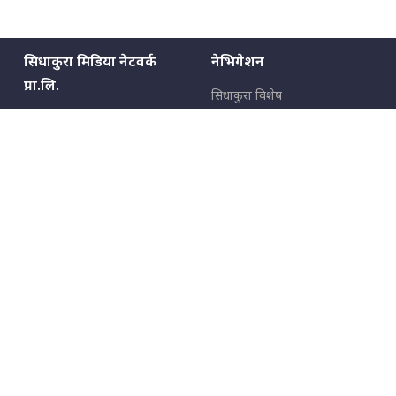
सिधाकुरा मिडिया नेटवर्क
नेभिगेशन
प्रा.लि.
सिधाकुरा विशेष
बालुवाटार–०३ काठमाडौँ, नेपाल
सबै कुरा
जनताका कुरा
सम्पर्क: ९८५१३६२६६६,
९८०२३६२६६६
उपभोक्ताका कुरा
इमेल:
news@sidhakura.com
,
info@sidhakura.com
अपराध
हाम्रो टीम
विज्ञापनका लागि
९८०२३६१६६६, ९८५१३३१६६६
marketing@sidhakura.com
प्रकाशक
सम्पादक
युवराज कंडेल
अक्षर काका