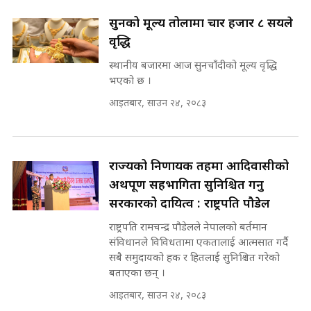
SIDHAKURA INVESTIGATION
सुनको मूल्य तोलामा चार हजार ८ सयले
||
रसुवाकाे भाङ्गे झरना | Bhange
वृद्धि
Waterfall of Rasuwa ||
SIDHAKURA ||
स्थानीय बजारमा आज सुनचाँदीको मूल्य वृद्धि
मन्त्री र पूर्व मन्त्रीको ७८ लाख घुस डिलको
भएको छ ।
अडियो | FULL AUDIO |
SIDHAKURA |
आइतबार, साउन २४, २०८३
कहिले बन्ला चक्रपथ ? विस्तार कार्यमा
किन भइरहेछ ढिलाइ ?The Ring Road
Expansion Dilemma |
मन्त्री राजकुमारलाई घुस दिने विचौलीया
राज्यको निर्णायक तहमा आदिवासीको
SIDHAKURA |
पूर्व मन्त्री रञ्जिता || SIDHAKURA
अर्थपूर्ण सहभागिता सुनिश्चित गर्नु
||
सरकारको दायित्व : राष्ट्रपति पौडेल
राष्ट्रपति रामचन्द्र पौडेलले नेपालको बर्तमान
संविधानले विविधतामा एकतालाई आत्मसात गर्दै
मन्त्रीले घुस डिल गरेको अडियो ! दुई झोला
सबै समुदायको हक र हितलाई सुनिश्चित गरेको
नोट मन्त्रीलाई घुस | SIDHAKURA |
बताएका छन् ।
SIDHAKURA INVESTIGATION |
आइतबार, साउन २४, २०८३