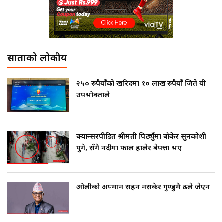
साताको लोकप्रीय
२५० रुपैयाँको खरिदमा १० लाख रुपैयाँ जिते यी
उपभोक्ताले
क्यान्सरपीडित श्रीमती पिठ्युँमा बोकेर सुनकोशी
पुगे, सँगै नदीमा फाल हालेर बेपत्ता भए
ओलीको अपमान सहन नसकेर गुण्डुमै ढले जेएन