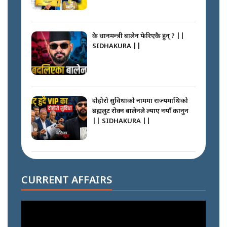
के प्रधानमन्त्री बालेन फेरिएकै हुन् ? ||
SIDHAKURA ||
दोहोरो सुविधाको नाममा राज्यमाथिको
ब्रह्मलुट रोक्न बालेनले ल्याए नयाँ कानुन
|| SIDHAKURA ||
निम्सदाइसँगै अस्ताएका रेकर्डहोल्डर
आरोहीहरू | Record-breaking
CURRENT AFFAIRS
climbers who set foot with
Nimsdai |