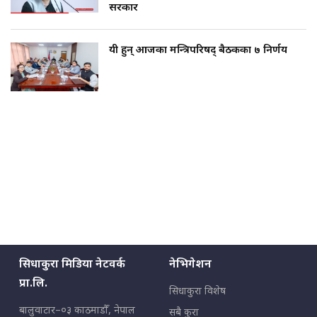
सरकार
यी हुन् आजका मन्त्रिपरिषद् बैठकका ७ निर्णय
सिधाकुरा मिडिया नेटवर्क
नेभिगेशन
प्रा.लि.
सिधाकुरा विशेष
बालुवाटार–०३ काठमाडौँ, नेपाल
सबै कुरा