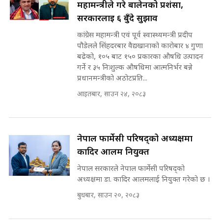
महामन्त्रीले गरे बालेनको प्रशंसा,
the Supreme Court ||
पोप्पोको पासोः कमाउने लोभमा घरबार नै
SIDHAKURA
सरकारलाई ६ बुँदे सुझाव
उठिबास | The Dark Side of
'Poppo Live'-SIDHAKURA
कांग्रेस महामन्त्री एवं पूर्व स्वास्थ्यमन्त्री प्रदीप
INVESTIGATION
पौडेलले सिंहदरबार वैद्यखानाको कारोबार ४ गुणा
मोबिलिटीमा महिलाको पहुँच विस्तार गर्दै
बढेको, १०५ बाट १५० प्रकारका औषधि उत्पादन
इनड्राइभ || SIDHAKURA ||
गर्ने र ३५ निःशुल्क औषधिमा आत्मनिर्भर बन्ने
मन्त्री आउने बित्तिकै सुरु भएको थियो
प्रधानमन्त्रीको अठोटप्रति...
घुसको डिल || Raj Kumar Gupta ||
SIDHAKURA ||
आइतबार, साउन २४, २०८३
राष्ट्रिय सवालमा ९ दल एकजुट ||
Prachanda, Rabi, Gagan Stand
on the Same Page ||
घुसको डिल गर्ने मन्त्रीकाे राजिनामा,
नेपाल फार्मेसी परिषद्को अध्यक्षमा
SIDHAKURA ||
भूमिसुधार मन्त्रीलाई जोगाइदै ! ||
कादिर आलम नियुक्त
SIDHAKURA ||
नेपाल सरकारले नेपाल फार्मेसी परिषद्को
सहकारी पीडितसँग मन्त्री प्रतिभा रावलले
अध्यक्षमा डा. कादिर आलमलाई नियुक्त गरेको छ ।
भनिन्–साथ दिनुहोस्, दबाब होइन ||
बुधबार, साउन २०, २०८३
Sidhakura || Pratibha Rawal
७८ लाख घुस खाने मन्त्री ! जोगाउने
प्रधानमन्त्री ? || SIDHAKURA ||
SIDHAKURA INVESTIGATION