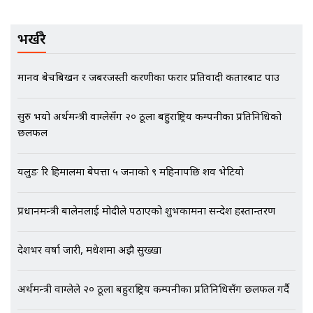
मृतकका परिवारप्रति मेडिकल काउन्सीलको
बदनियत ! न्याय खोज्दै भौतारिदै सुवास
भर्खरै
|| THE REPORTER ||
मानव बेचबिखन र जबरजस्ती करणीका फरार प्रतिवादी कतारबाट पक्राउ
EXCLUSIVE - भिजिट भिसामा सेटिङको
सुरु भयो अर्थमन्त्री वाग्लेसँग २० ठूला बहुराष्ट्रिय कम्पनीका प्रतिनिधिको
गोप्य अडियो र म्यासेज, गृह मन्त्रालय
कनेक्सन ! || VISIT VISA SCAM
छलफल
यलुङ रि हिमालमा बेपत्ता ५ जनाको ९ महिनापछि शव भेटियो
भिजिट भिसामा गृह मन्त्रालयकै सेटिङः१
अर्ब बढी घुस!|| SIDHAKURA ||
प्रधानमन्त्री बालेनलाई मोदीले पठाएको शुभकामना सन्देश हस्तान्तरण
देशभर वर्षा जारी, मधेशमा अझै सुख्खा
एभरेष्ट अस्पताल फलोअपः CCTV फुटेज
अर्थमन्त्री वाग्लेले २० ठूला बहुराष्ट्रिय कम्पनीका प्रतिनिधिसँग छलफल गर्दै
गायब || Everest Hospital
Followup: CCTV Footage Lost |