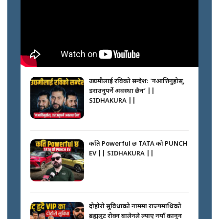
आरोहीहरू | Record-breaking
climbers who set foot with
Nimsdai |
गोली ठोकेर पक्राउ गरिएको कर्मा ग्याङको
अपराध श्रृङ्खला || SIDHAKURA ||
उद्यमीलाई रविको सन्देश: 'नआत्तिनुहोस्,
डराउनुपर्ने अवस्था छैन’ ||
SIDHAKURA ||
नभाँडिएको सद्भाव : कप्तानगञ्जबाट
सल्किएको आगो निभाउनेहरू ||
SIDHAKURA || THE REPORTER
कति Powerful छ TATA को PUNCH
||
EV || SIDHAKURA ||
नेपालीलाई भरिया मात्र देख्ने दृष्टिकोण
बदलेका ‘निम्स दाई’ || SIDHAKURA
||
दोहोरो सुविधाको नाममा राज्यमाथिको
ब्रह्मलुट रोक्न बालेनले ल्याए नयाँ कानुन