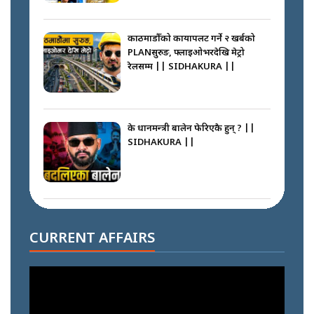
काठमाडौँको कायापलट गर्ने २ खर्बको
PLANसुरुङ, फ्लाइओभरदेखि मेट्रो
रेलसम्म || SIDHAKURA ||
के प्रधानमन्त्री बालेन फेरिएकै हुन् ? ||
SIDHAKURA ||
दोहोरो सुविधाको नाममा राज्यमाथिको
ब्रह्मलुट रोक्न बालेनले ल्याए नयाँ कानुन
CURRENT AFFAIRS
|| SIDHAKURA ||
निम्सदाइसँगै अस्ताएका रेकर्डहोल्डर