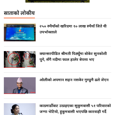
साताको लोकप्रीय
२५० रुपैयाँको खरिदमा १० लाख रुपैयाँ जिते यी
उपभोक्ताले
क्यान्सरपीडित श्रीमती पिठ्युँमा बोकेर सुनकोशी
पुगे, सँगै नदीमा फाल हालेर बेपत्ता भए
ओलीको अपमान सहन नसकेर गुण्डुमै ढले जेएन
काठमाडौँबाट उठाइएका सुकुमबासी ५१ परिवारको
जग्गा भेटियो, हुकुमबासी भएपछि कारवाही गर्दै