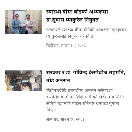
||
स्वास्थ्य बीमा बोर्डको अध्यक्षमा
रसुवाकाे भाङ्गे झरना | Bhange
Waterfall of Rasuwa ||
डा.सुवास प्याकुरेल नियुक्त
SIDHAKURA ||
मन्त्री र पूर्व मन्त्रीको ७८ लाख घुस डिलको
सरकारले स्वास्थ्य बीमा बोर्डको अध्यक्षमा डा.सुवास
अडियो | FULL AUDIO |
प्याकुरेललाई नियुक्त गरेको छ ।
SIDHAKURA |
बिहीबार, साउन १४, २०८३
मन्त्री राजकुमारलाई घुस दिने विचौलीया
पूर्व मन्त्री रञ्जिता || SIDHAKURA
सरकार र डा. गोविन्द केसीबीच सहमति,
||
तोडे अनसन
बिहीबारदेखि धनगढीमा अनसन बसेका डा.
केसीसँग वार्ता गर्न शिक्षामन्त्रीको निर्देशनमा शिक्षा
मन्त्रीले घुस डिल गरेको अडियो ! दुई झोला
सचिव चूडामणि पौडेल शनिबार धनगढी पुगेका
नोट मन्त्रीलाई घुस | SIDHAKURA |
थिए ।
SIDHAKURA INVESTIGATION |
सोमबार, साउन ११, २०८३