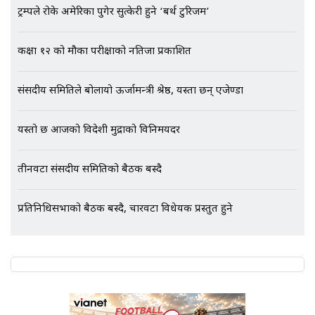
अर्ब बढी घुस!|| SIDHAKURA ||
ट्रम्पले रोके अमेरिका पुगेर सुत्केरी हुने ‘बर्थ टुरिजम’
कक्षा १२ को मौका परीक्षाको नतिजा प्रकाशित
एभरेष्ट अस्पताल फलोअपः CCTV फुटेज
संसदीय समितिले बोलायो ऊर्जामन्त्री श्रेष्ठ, यस्ता छन् एजेण्डा
गायब || Everest Hospital
Followup: CCTV Footage Lost |
SIDHAKURA |
यस्तो छ आजको विदेशी मुद्राको विनिमयदर
तीनवटा संसदीय समितिको बैठक बस्दै
प्रतिनिधिसभाको बैठक बस्दै, चारवटा विधेयक प्रस्तुत हुने