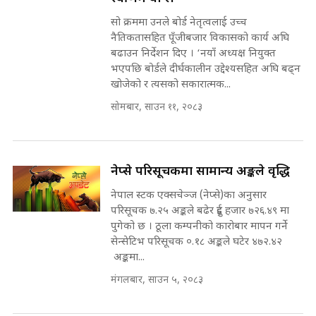
भूमिसुधार मन्त्रीलाई जोगाइदै ! ||
SIDHAKURA ||
सो क्रममा उनले बोर्ड नेतृत्वलाई उच्च
नैतिकतासहित पूँजीबजार विकासको कार्य अघि
कहिले बन्ला चक्रपथ ? विस्तार कार्यमा
बढाउन निर्देशन दिए । ‘नयाँ अध्यक्ष नियुक्त
किन भइरहेछ ढिलाइ ?The Ring Road
भएपछि बोर्डले दीर्घकालीन उद्देश्यसहित अघि बढ्न
Expansion Dilemma |
७८ लाख घुस खाने मन्त्री ! जोगाउने
खोजेको र त्यसको सकारात्मक...
SIDHAKURA |
प्रधानमन्त्री ? || SIDHAKURA ||
सोमबार, साउन ११, २०८३
SIDHAKURA INVESTIGATION
||
पटकपटक भावुक बने गृहमन्त्री सुदन
गुरुङ, भक्कानिए सांसदहरू ||
SIDHAKURA ||
नेप्से परिसूचकमा सामान्य अङ्कले वृद्धि
मन्त्री र पूर्व मन्त्रीको ७८ लाख घुस डिलको
अडियो | FULL AUDIO |
नेपाल स्टक एक्सचेञ्ज (नेप्से)का अनुसार
SIDHAKURA |
परिसूचक ७.२५ अङ्कले बढेर दुई हजार ७२६.४९ मा
पुगेको छ । ठूला कम्पनीको कारोबार मापन गर्ने
सेन्सेटिभ परिसूचक ०.१८ अङ्कले घटेर ४७२.४२
अङ्कमा...
मन्त्री राजकुमारलाई घुस दिने विचौलीया
पूर्व मन्त्री रञ्जिता || SIDHAKURA
मंगलबार, साउन ५, २०८३
||