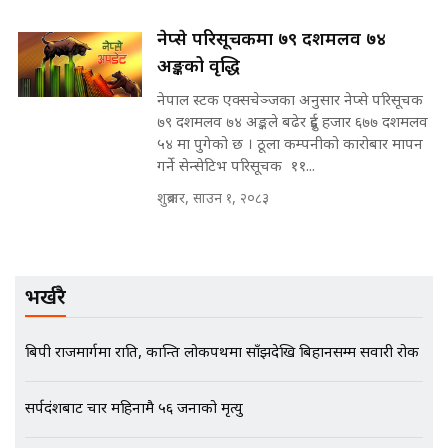
नेप्से परिसूचकमा ७९ दशमलव ७४
मन्त्रीले घुस डिल गरेको अडियो ! दुई झोला
अङ्कको वृद्धि
नोट मन्त्रीलाई घुस | SIDHAKURA |
SIDHAKURA INVESTIGATION |
नेपाल स्टक एक्सचेञ्जका अनुसार नेप्से परिसूचक
७९ दशमलव ७४ अङ्कले बढेर दुई हजार ६७७ दशमलव
५४ मा पुगेको छ । ठूला कम्पनीको कारोबार मापन
गर्ने सेन्सेटिभ परिसूचक ११...
मृतकका परिवारप्रति मेडिकल काउन्सीलको
शुक्रबार, साउन १, २०८३
बदनियत ! न्याय खोज्दै भौतारिदै सुवास
|| THE REPORTER ||
भर्खरै
EXCLUSIVE - भिजिट भिसामा सेटिङको
गोप्य अडियो र म्यासेज, गृह मन्त्रालय
कनेक्सन ! || VISIT VISA SCAM
बिपी राजमार्गमा राति, कान्ति लोकपथमा साँझदेखि बिहानसम्म सवारी रोक
सर्पदंशबाट चार महिनामै ५६ जनाको मृत्यु
भिजिट भिसामा गृह मन्त्रालयकै सेटिङः१