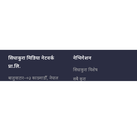
सिधाकुरा मिडिया नेटवर्क
नेभिगेशन
प्रा.लि.
सिधाकुरा विशेष
बालुवाटार–०३ काठमाडौँ, नेपाल
सबै कुरा
जनताका कुरा
सम्पर्क: ९८५१३६२६६६,
९८०२३६२६६६
उपभोक्ताका कुरा
इमेल:
news@sidhakura.com
,
info@sidhakura.com
अपराध
हाम्रो टीम
विज्ञापनका लागि