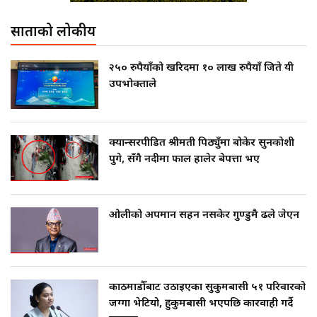
साताको लोकप्रीय
२५० रुपैयाँको खरिदमा १० लाख रुपैयाँ जिते यी
उपभोक्ताले
क्यान्सरपीडित श्रीमती पिठ्युँमा बोकेर सुनकोशी
पुगे, सँगै नदीमा फाल हालेर बेपत्ता भए
ओलीको अपमान सहन नसकेर गुण्डुमै ढले जेएन
काठमाडौँबाट उठाइएका सुकुमबासी ५१ परिवारको
जग्गा भेटियो, हुकुमबासी भएपछि कारवाही गर्दै