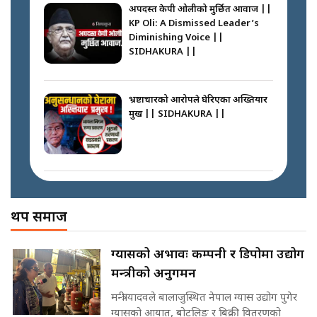
अपदस्त केपी ओलीको मुर्छित आवाज ||
KP Oli: A Dismissed Leader’s
फेरि स्वर्गनर्कको यात्रामा ओली–प्रचण्ड ||
Diminishing Voice ||
SIDHAKURA ||
SIDHAKURA ||
घरबाट निस्किएर आफ्नै घरमा आगो
लगाउन जानेलाई रोकौँः रवि लामिछाने ||
SIDHAKURA ||
भ्रष्टाचारको आरोपले घेरिएका अख्तियार
प्रमुख || SIDHAKURA ||
कस्तो छ नागढुङ्गा सुरुङमार्ग ? ||
SIDHAKURA ||
प्रधानमन्त्री बालेनले सम्बोधनमा के भने ?
|| PM BALEN ADDRESS ||
SIDHAKURA ||
अख्तियारको कठघरामा घुस्याहा मन्त्रीहरू
! || CIAA Investigation over
थप समाज
प्रश्नपत्र लिक गर्ने सुलभ सर ? ||
Corrupted Minister ||
SIDHAKURA ||
SIDHAKURA
अदालतको गुनासो अब सिधै सर्वोच्चमा
ग्यासको अभावः कम्पनी र डिपोमा उद्योग
|| Court Grievances Directly to
मन्त्रीको अनुगमन
the Supreme Court ||
पोप्पोको पासोः कमाउने लोभमा घरबार नै
SIDHAKURA
उठिबास | The Dark Side of
मन्त्री यादवले बालाजुस्थित नेपाल ग्यास उद्योग पुगेर
'Poppo Live'-SIDHAKURA
ग्यासको आयात, बोटलिङ र बिक्री वितरणको