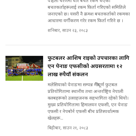
पहिलो चरणमा थोरै बचत रकम भएका
SIDHAKURA ||
मन्त्री र पूर्व मन्त्रीको ७८ लाख घुस डिलको
बचतकर्ताहरूलाई रकम फिर्ता गरिएको समितिले
अडियो | FULL AUDIO |
जनाएको छ। यसरी नै क्रमश बचतकर्ताको रकमका
SIDHAKURA |
आधारमा वर्गीकरण गरेर रकम फिर्ता गरिने छ ।
शनिबार, साउन २३, २०८३
मन्त्री राजकुमारलाई घुस दिने विचौलीया
पूर्व मन्त्री रञ्जिता || SIDHAKURA
||
फुटबलर आशिष राईको उपचारका लागि
एन पेनाङ एफसीको अग्रसरतामा १२
लाख रुपैयाँ संकलन
मन्त्रीले घुस डिल गरेको अडियो ! दुई झोला
मलेसियाको पेनाङमा सम्पन्न मैत्रीपूर्ण फुटबल
नोट मन्त्रीलाई घुस | SIDHAKURA |
प्रतियोगितामा स्थानीय तथा अन्तर्राष्ट्रिय नेपाली
SIDHAKURA INVESTIGATION |
क्लबहरूको उत्साहजनक सहभागिता रहेको थियो।
मुख्य प्रतियोगितामा हिमालयन एफसी, एन पेनाङ
एफसी र नेपबोर्न एफसी बीच प्रतिस्पर्धात्मक
खेलहरू...
मृतकका परिवारप्रति मेडिकल काउन्सीलको
बदनियत ! न्याय खोज्दै भौतारिदै सुवास
बिहीबार, साउन २१, २०८३
|| THE REPORTER ||