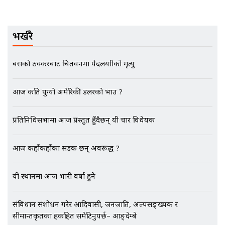
भर्खरै
EXCLUSIVE - भिजिट भिसामा सेटिङको
गोप्य अडियो र म्यासेज, गृह मन्त्रालय
कनेक्सन ! || VISIT VISA SCAM
बसको ठक्करबाट चितवनमा पैदलयात्रीको मृत्यु
आज कति पुग्यो अमेरिकी डलरको भाउ ?
भिजिट भिसामा गृह मन्त्रालयकै सेटिङः१
अर्ब बढी घुस!|| SIDHAKURA ||
प्रतिनिधिसभामा आज प्रस्तुत हुँदैछन् यी चार विधेयक
आज कहाँकहाँका सडक छन् अवरूद्ध ?
एभरेष्ट अस्पताल फलोअपः CCTV फुटेज
यी स्थानमा आज भारी वर्षा हुने
गायब || Everest Hospital
Followup: CCTV Footage Lost |
SIDHAKURA |
संविधान संशोधन गरेर आदिवासी, जनजाति, अल्पसङ्ख्यक र
सीमान्तकृतका हकहित समेटिनुपर्छ– आङ्देम्बे