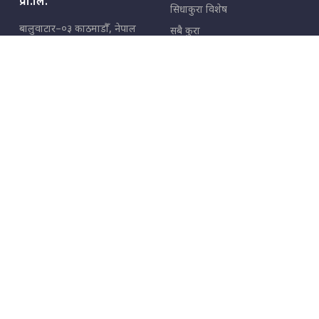
प्रा.लि.
सिधाकुरा विशेष
बालुवाटार–०३ काठमाडौँ, नेपाल
सबै कुरा
जनताका कुरा
सम्पर्क: ९८५१३६२६६६,
९८०२३६२६६६
उपभोक्ताका कुरा
इमेल:
news@sidhakura.com
,
info@sidhakura.com
अपराध
हाम्रो टीम
विज्ञापनका लागि
९८०२३६१६६६, ९८५१३३१६६६
marketing@sidhakura.com
प्रकाशक
सम्पादक
युवराज कंडेल
अक्षर काका
सूचना विभाग दर्ता नं.
४००५-२०७९/८०