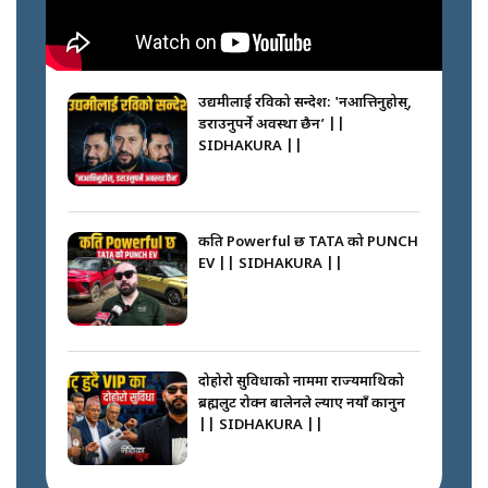
गोली ठोकेर पक्राउ गरिएको कर्मा ग्याङको
अपराध श्रृङ्खला || SIDHAKURA ||
उद्यमीलाई रविको सन्देश: 'नआत्तिनुहोस्,
डराउनुपर्ने अवस्था छैन’ ||
SIDHAKURA ||
नभाँडिएको सद्भाव : कप्तानगञ्जबाट
सल्किएको आगो निभाउनेहरू ||
SIDHAKURA || THE REPORTER
कति Powerful छ TATA को PUNCH
||
EV || SIDHAKURA ||
नेपालीलाई भरिया मात्र देख्ने दृष्टिकोण
बदलेका ‘निम्स दाई’ || SIDHAKURA
||
दोहोरो सुविधाको नाममा राज्यमाथिको
ब्रह्मलुट रोक्न बालेनले ल्याए नयाँ कानुन
|| SIDHAKURA ||
कप्तानगञ्जपछि मधेसमा के हुँदैछ ?