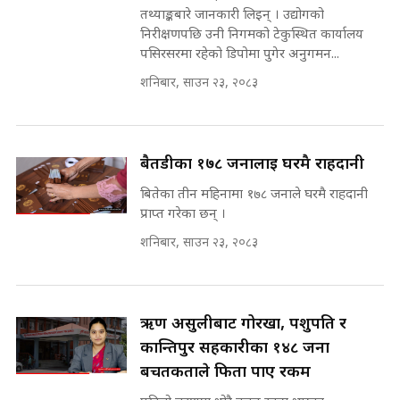
INVESTIGATION
तथ्याङ्कबारे जानकारी लिइन् । उद्योगको
मोबिलिटीमा महिलाको पहुँच विस्तार गर्दै
निरीक्षणपछि उनी निगमको टेकुस्थित कार्यालय
इनड्राइभ || SIDHAKURA ||
पसिरसरमा रहेको डिपोमा पुगेर अनुगमन...
मन्त्री आउने बित्तिकै सुरु भएको थियो
शनिबार, साउन २३, २०८३
घुसको डिल || Raj Kumar Gupta ||
SIDHAKURA ||
राष्ट्रिय सवालमा ९ दल एकजुट ||
Prachanda, Rabi, Gagan Stand
बैतडीका १७८ जनालाई घरमै राहदानी
on the Same Page ||
घुसको डिल गर्ने मन्त्रीकाे राजिनामा,
बितेका तीन महिनामा १७८ जनाले घरमै राहदानी
SIDHAKURA ||
भूमिसुधार मन्त्रीलाई जोगाइदै ! ||
प्राप्त गरेका छन् ।
SIDHAKURA ||
शनिबार, साउन २३, २०८३
सहकारी पीडितसँग मन्त्री प्रतिभा रावलले
भनिन्–साथ दिनुहोस्, दबाब होइन ||
Sidhakura || Pratibha Rawal
७८ लाख घुस खाने मन्त्री ! जोगाउने
प्रधानमन्त्री ? || SIDHAKURA ||
ऋण असुलीबाट गोरखा, पशुपति र
SIDHAKURA INVESTIGATION
कान्तिपुर सहकारीका १४८ जना
||
बचतकर्ताले फिर्ता पाए रकम
रसुवाकाे भाङ्गे झरना | Bhange
Waterfall of Rasuwa ||