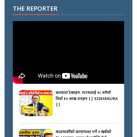
THE REPORTER
करदाता प्रोत्साहन: राज्यलाई २८ रुपैयाँ
तिर्दा १० लाख उपहार || SIDHAKURA
||
काठमाडौँको कायापलट गर्ने २ खर्बको