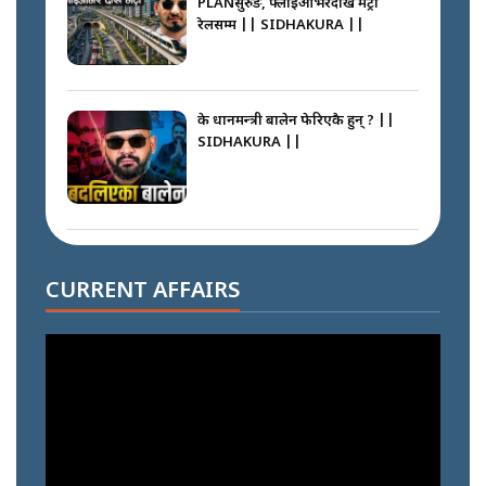
PLANसुरुङ, फ्लाइओभरदेखि मेट्रो
रेलसम्म || SIDHAKURA ||
के प्रधानमन्त्री बालेन फेरिएकै हुन् ? ||
SIDHAKURA ||
दोहोरो सुविधाको नाममा राज्यमाथिको
ब्रह्मलुट रोक्न बालेनले ल्याए नयाँ कानुन
CURRENT AFFAIRS
|| SIDHAKURA ||
निम्सदाइसँगै अस्ताएका रेकर्डहोल्डर
आरोहीहरू | Record-breaking
climbers who set foot with
Nimsdai |