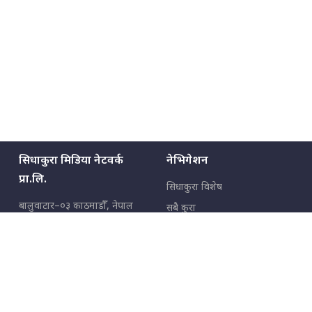
सिधाकुरा मिडिया नेटवर्क
नेभिगेशन
प्रा.लि.
सिधाकुरा विशेष
बालुवाटार–०३ काठमाडौँ, नेपाल
सबै कुरा
जनताका कुरा
सम्पर्क: ९८५१३६२६६६,
९८०२३६२६६६
उपभोक्ताका कुरा
इमेल:
news@sidhakura.com
,
info@sidhakura.com
अपराध
हाम्रो टीम