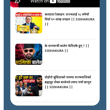
करदाता प्रोत्साहन: राज्यलाई २८ रुपैयाँ
तिर्दा १० लाख उपहार || SIDHAKURA
||
के प्रधानमन्त्री बालेन फेरिएकै हुन् ? ||
SIDHAKURA ||
दोहोरो सुविधाको नाममा राज्यमाथिको
ब्रह्मलुट रोक्न बालेनले ल्याए नयाँ कानुन
|| SIDHAKURA ||
निम्सदाइसँगै अस्ताएका रेकर्डहोल्डर