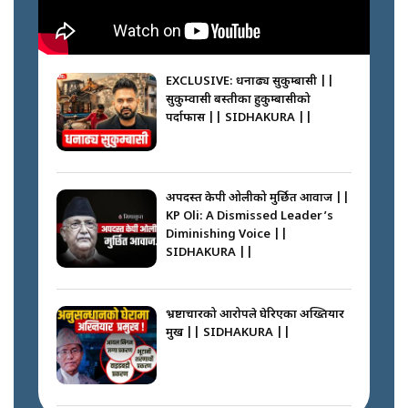
SIDHAKURA || THE REPORTER
||
कहाँ हरायो ग्यास ? || Where Did
the Gas Go? || SIDHAKURA ||
EXCLUSIVE: धनाढ्य सुकुम्बासी ||
सुकुम्वासी बस्तीका हुकुम्बासीको
फेरि स्वर्गनर्कको यात्रामा ओली–प्रचण्ड ||
पर्दाफास || SIDHAKURA ||
SIDHAKURA ||
पासपोर्ट पाउन फेरि सकस । के हो समस्या
? || SIDHAKURA ||
अपदस्त केपी ओलीको मुर्छित आवाज ||
KP Oli: A Dismissed Leader’s
कस्तो छ नागढुङ्गा सुरुङमार्ग ? ||
Diminishing Voice ||
SIDHAKURA ||
SIDHAKURA ||
घरबाट निस्किएर आफ्नै घरमा आगो
लगाउन जानेलाई रोकौँः रवि लामिछाने ||
SIDHAKURA ||
भ्रष्टाचारको आरोपले घेरिएका अख्तियार
प्रमुख || SIDHAKURA ||
प्रश्नपत्र लिक गर्ने सुलभ सर ? ||
SIDHAKURA ||
प्रधानमन्त्री बालेनले सम्बोधनमा के भने ?
|| PM BALEN ADDRESS ||