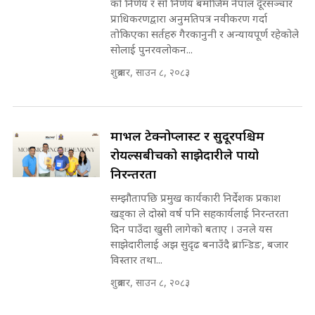
SIDHAKURA ||
को निर्णय र सो निर्णय बमोजिम नेपाल दूरसञ्चार
प्राधिकरणद्वारा अनुमतिपत्र नवीकरण गर्दा
सहकारी पीडितसँग मन्त्री प्रतिभा रावलले
तोकिएका सर्तहरु गैरकानुनी र अन्यायपूर्ण रहेकोले
भनिन्–साथ दिनुहोस्, दबाब होइन ||
सोलाई पुनरवलोकन...
Sidhakura || Pratibha Rawal
७८ लाख घुस खाने मन्त्री ! जोगाउने
शुक्रबार, साउन ८, २०८३
प्रधानमन्त्री ? || SIDHAKURA ||
SIDHAKURA INVESTIGATION
||
रसुवाकाे भाङ्गे झरना | Bhange
Waterfall of Rasuwa ||
मार्भल टेक्नोप्लास्ट र सुदूरपश्चिम
SIDHAKURA ||
मन्त्री र पूर्व मन्त्रीको ७८ लाख घुस डिलको
रोयल्सबीचको साझेदारीले पायो
अडियो | FULL AUDIO |
निरन्तरता
SIDHAKURA |
सम्झौतापछि प्रमुख कार्यकारी निर्देशक प्रकाश
कहिले बन्ला चक्रपथ ? विस्तार कार्यमा
खड्का ले दोस्रो वर्ष पनि सहकार्यलाई निरन्तरता
किन भइरहेछ ढिलाइ ?The Ring Road
दिन पाउँदा खुसी लागेको बताए । उनले यस
Expansion Dilemma |
मन्त्री राजकुमारलाई घुस दिने विचौलीया
साझेदारीलाई अझ सुदृढ बनाउँदै ब्रान्डिङ, बजार
SIDHAKURA |
पूर्व मन्त्री रञ्जिता || SIDHAKURA
विस्तार तथा...
||
शुक्रबार, साउन ८, २०८३