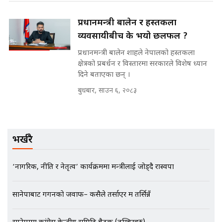
मन्त्रीले घुस डिल गरेको अडियो ! दुई झोला
प्रधानमन्त्री बालेन र हस्तकला
नोट मन्त्रीलाई घुस | SIDHAKURA |
SIDHAKURA INVESTIGATION |
व्यवसायीबीच के भयो छलफल ?
प्रधानमन्त्री बालेन शाहले नेपालको हस्तकला
क्षेत्रको प्रबर्धन र विस्तारमा सरकारले विशेष ध्यान
दिने बताएका छन् ।
मृतकका परिवारप्रति मेडिकल काउन्सीलको
बदनियत ! न्याय खोज्दै भौतारिदै सुवास
बुधबार, साउन ६, २०८३
|| THE REPORTER ||
भर्खरै
EXCLUSIVE - भिजिट भिसामा सेटिङको
गोप्य अडियो र म्यासेज, गृह मन्त्रालय
कनेक्सन ! || VISIT VISA SCAM
‘नागरिक, नीति र नेतृत्व’ कार्यक्रममा मन्त्रीलाई जोड्दै रास्वपा
सानेपाबाट गगनको जवाफ– कसैले तर्साएर म तर्सिन्नँ
भिजिट भिसामा गृह मन्त्रालयकै सेटिङः१
अर्ब बढी घुस!|| SIDHAKURA ||