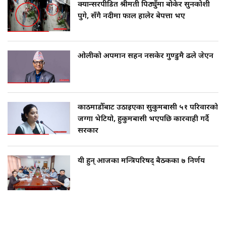
क्यान्सरपीडित श्रीमती पिठ्युँमा बोकेर सुनकोशी
पुगे, सँगै नदीमा फाल हालेर बेपत्ता भए
ओलीको अपमान सहन नसकेर गुण्डुमै ढले जेएन
काठमाडौँबाट उठाइएका सुकुमबासी ५१ परिवारको
जग्गा भेटियो, हुकुमबासी भएपछि कारवाही गर्दै
सरकार
यी हुन् आजका मन्त्रिपरिषद् बैठकका ७ निर्णय