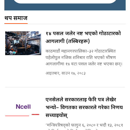
SIDHAKURA ||
अख्तियारको कठघरामा घुस्याहा मन्त्रीहरू
! || CIAA Investigation over
थप समाज
Corrupted Minister ||
SIDHAKURA
अदालतको गुनासो अब सिधै सर्वोच्चमा
१४ पसल जलेर नष्ट भएको गोठाटारको
|| Court Grievances Directly to
आगलागी (तस्बिरहरू)
the Supreme Court ||
पोप्पोको पासोः कमाउने लोभमा घरबार नै
SIDHAKURA
उठिबास | The Dark Side of
काठमाडौं महानगरपालिका–३२ गोठाटारस्थित
'Poppo Live'-SIDHAKURA
पहेलोपुल नजिक शनिबार राति भएको भीषण
INVESTIGATION
आगलागीमा १४ वटा पसल जलेर नष्ट भएका छन्।
मोबिलिटीमा महिलाको पहुँच विस्तार गर्दै
आइतबार, साउन १७, २०८३
इनड्राइभ || SIDHAKURA ||
मन्त्री आउने बित्तिकै सुरु भएको थियो
घुसको डिल || Raj Kumar Gupta ||
SIDHAKURA ||
एनसेलले सरकारलाई फेरि पत्र लेखेर
राष्ट्रिय सवालमा ९ दल एकजुट ||
भन्यो– विगतका सरकारले गरेका निर्णय
Prachanda, Rabi, Gagan Stand
सच्याइयोस्
on the Same Page ||
घुसको डिल गर्ने मन्त्रीकाे राजिनामा,
SIDHAKURA ||
भूमिसुधार मन्त्रीलाई जोगाइदै ! ||
‘मन्त्रिपरिषद्को फागुन ६, २०८० र भदौ १३, २०८१