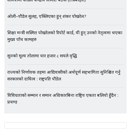
सानेपामा कांग्रेस केन्द्रीय समिति बैठक (तस्बिरहरु)
ओली–पौडेल सुलह, एक्लिएका हुन् शंकर पोखरेल?
एभरेष्ट अस्पताल फलोअपः CCTV फुटेज
गायब || Everest Hospital
शिक्षा मन्त्री सस्मित पोखरेलको रिपोर्ट कार्ड, यी हुन् उनको नेतृत्वमा भएका
Followup: CCTV Footage Lost |
मुख्य पाँच कामहरु
SIDHAKURA |
सुनको मूल्य तोलामा चार हजार ८ सयले वृद्धि
राज्यको निर्णायक तहमा आदिवासीको अर्थपूर्ण सहभागिता सुनिश्चित गर्नु
सरकारको दायित्व : राष्ट्रपति पौडेल
विविधताको सम्मान र समान अधिकारबिना राष्ट्रिय एकता बलियो हुँदैन :
प्रचण्ड