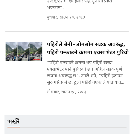
२०८१/८२ मा १६ हजार ५६८ गुनासा प्राप्त
भएकामा...
बुधबार, साउन २०, २०८३
मन्त्रीले घुस डिल गरेको अडियो ! दुई झोला
नोट मन्त्रीलाई घुस | SIDHAKURA |
SIDHAKURA INVESTIGATION |
पहिरोले बेनी–जोमसोम सडक अवरुद्ध,
पहिरो पन्छाउने क्रममा एक्साभेटर पुरियो
मृतकका परिवारप्रति मेडिकल काउन्सीलको
बदनियत ! न्याय खोज्दै भौतारिदै सुवास
“पहिरो पन्छाउने क्रममा थप पहिरो खस्दा
|| THE REPORTER ||
एक्साभेटर पनि पुरिएको छ । अहिले सडक पूर्ण
रूपमा अवरूद्ध छ”, उनले भने, “पहिरो हटाउन
सुरु गरिएको छ, ठूलो पहिरो गएकाले यातायात...
सोमबार, साउन १८, २०८३
EXCLUSIVE - भिजिट भिसामा सेटिङको
गोप्य अडियो र म्यासेज, गृह मन्त्रालय
कनेक्सन ! || VISIT VISA SCAM
भर्खरै
भिजिट भिसामा गृह मन्त्रालयकै सेटिङः१