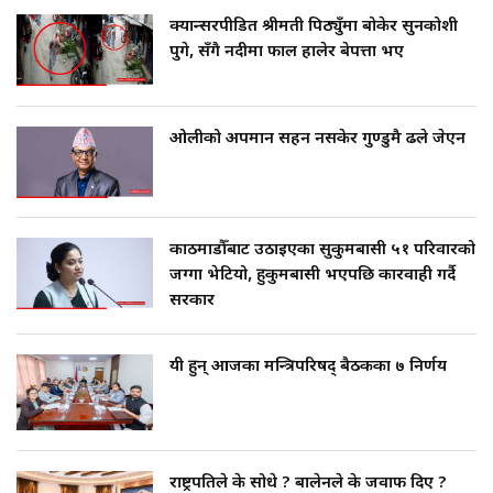
क्यान्सरपीडित श्रीमती पिठ्युँमा बोकेर सुनकोशी
पुगे, सँगै नदीमा फाल हालेर बेपत्ता भए
ओलीको अपमान सहन नसकेर गुण्डुमै ढले जेएन
काठमाडौँबाट उठाइएका सुकुमबासी ५१ परिवारको
जग्गा भेटियो, हुकुमबासी भएपछि कारवाही गर्दै
सरकार
यी हुन् आजका मन्त्रिपरिषद् बैठकका ७ निर्णय
राष्ट्रपतिले के सोधे ? बालेनले के जवाफ दिए ?