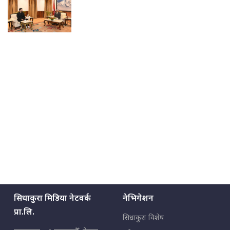
सिधाकुरा मिडिया नेटवर्क
नेभिगेशन
प्रा.लि.
सिधाकुरा विशेष