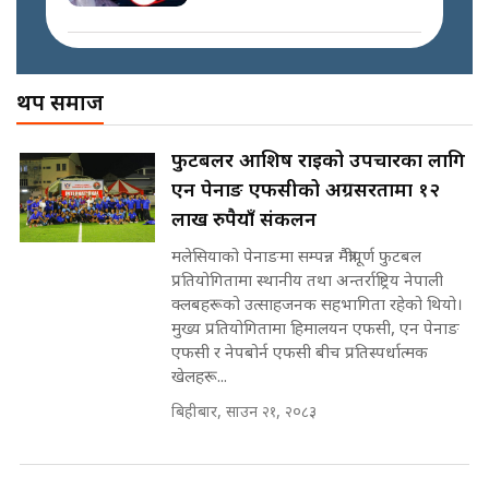
SIDHAKURA || THE REPORTER
मोबिलिटीमा महिलाको पहुँच विस्तार गर्दै
||
इनड्राइभ || SIDHAKURA ||
अख्तियारको कठघरामा घुस्याहा मन्त्रीहरू
! || CIAA Investigation over
थप समाज
नेपालमै पहिलो पटक गाँजा खेतिलाई
Corrupted Minister ||
वैधानिकता || Cannabis legalized
SIDHAKURA
in Nepal ! || SIDHAKURA ||
राष्ट्रिय सवालमा ९ दल एकजुट ||
फुटबलर आशिष राईको उपचारका लागि
Prachanda, Rabi, Gagan Stand
एन पेनाङ एफसीको अग्रसरतामा १२
on the Same Page ||
पोप्पोको पासोः कमाउने लोभमा घरबार नै
SIDHAKURA ||
लाख रुपैयाँ संकलन
उठिबास | The Dark Side of
'Poppo Live'-SIDHAKURA
मलेसियाको पेनाङमा सम्पन्न मैत्रीपूर्ण फुटबल
INVESTIGATION
प्रतियोगितामा स्थानीय तथा अन्तर्राष्ट्रिय नेपाली
सहकारी पीडितसँग मन्त्री प्रतिभा रावलले
क्लबहरूको उत्साहजनक सहभागिता रहेको थियो।
भनिन्–साथ दिनुहोस्, दबाब होइन ||
मुख्य प्रतियोगितामा हिमालयन एफसी, एन पेनाङ
Sidhakura || Pratibha Rawal
मन्त्री आउने बित्तिकै सुरु भएको थियो
एफसी र नेपबोर्न एफसी बीच प्रतिस्पर्धात्मक
घुसको डिल || Raj Kumar Gupta ||
खेलहरू...
SIDHAKURA ||
बिहीबार, साउन २१, २०८३
रसुवाकाे भाङ्गे झरना | Bhange
Waterfall of Rasuwa ||
SIDHAKURA ||
घुसको डिल गर्ने मन्त्रीकाे राजिनामा,