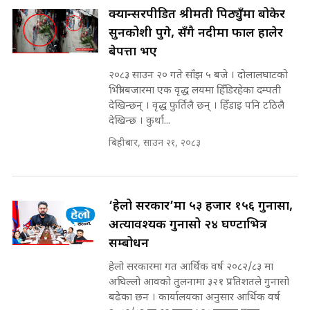
भूमिसुधार मन्त्रीलाई जोगाइदै ! ||
क्यान्सरपीडित श्रीमती पिठ्युँमा बोकेर
SIDHAKURA ||
सुनकोशी पुगे, सँगै नदीमा फाल हालेर
बेपत्ता भए
कहिले बन्ला चक्रपथ ? विस्तार कार्यमा
किन भइरहेछ ढिलाइ ?The Ring Road
२०८३ साउन २० गते साँझ ५ बजे । दोलालघाटको
Expansion Dilemma |
७८ लाख घुस खाने मन्त्री ! जोगाउने
भित्री बजारमा एक वृद्ध लयमा हिँडिरहेका दम्पती
SIDHAKURA |
प्रधानमन्त्री ? || SIDHAKURA ||
देखिन्छन् । वृद्ध फुर्तिलै छन् । हिँडाइ पनि टठिलै
SIDHAKURA INVESTIGATION
देखिन्छ । कुर्था...
||
पटकपटक भावुक बने गृहमन्त्री सुदन
बिहीबार, साउन २१, २०८३
गुरुङ, भक्कानिए सांसदहरू ||
SIDHAKURA ||
मन्त्री र पूर्व मन्त्रीको ७८ लाख घुस डिलको
अडियो | FULL AUDIO |
SIDHAKURA |
‘हेलो सरकार’मा ५३ हजार १५६ गुनासा,
अत्यावश्यक गुनासो २४ घण्टाभित्र
सम्बोधन
मन्त्री राजकुमारलाई घुस दिने विचौलीया
हेलो सरकारमा गत आर्थिक वर्ष २०८२/८३ मा
पूर्व मन्त्री रञ्जिता || SIDHAKURA
अघिल्लो आवको तुलनामा ३२१ प्रतिशतले गुनासो
||
बढेका छन । कार्यालयका अनुसार आर्थिक वर्ष