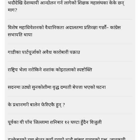
भदौदेखि देशव्यापी आन्दोलन गर्न लागेको शिक्षक महासंघका केके छन्
अर्ब बढी घुस!|| SIDHAKURA ||
माग?
विशेष महाधिवेशनको वैधानिकता अदालतमा प्रतिरक्षा गर्छौं– कांग्रेस
सभापति थापा
एभरेष्ट अस्पताल फलोअपः CCTV फुटेज
गायब || Everest Hospital
Followup: CCTV Footage Lost |
गाडीका पार्टपूर्जाको अवैध कारोबारी पक्राउ
SIDHAKURA |
राष्ट्रिय भेला नरोकिने शशांक कोइरालाको स्पष्टोक्ति
सदनमा उठ्यो सुनकोशीमा वृद्ध दम्पती बेपत्ता भएको घटना
के प्रधानमन्त्री बालेन फेरिएकै हुन् ?
पूर्वका यी पाँच जिल्लामा शनिबार १२ घण्टा हुँदैन विजुली