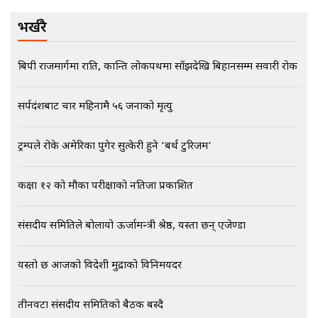
नोट मन्त्रीलाई घुस | SIDHAKURA |
SIDHAKURA INVESTIGATION |
भर्खरै
बिपी राजमार्गमा राति, कान्ति लोकपथमा साँझदेखि बिहानसम्म सवारी रोक
मृतकका परिवारप्रति मेडिकल काउन्सीलको
बदनियत ! न्याय खोज्दै भौतारिदै सुवास
सर्पदंशबाट चार महिनामै ५६ जनाको मृत्यु
|| THE REPORTER ||
ट्रम्पले रोके अमेरिका पुगेर सुत्केरी हुने ‘बर्थ टुरिजम’
EXCLUSIVE - भिजिट भिसामा सेटिङको
कक्षा १२ को मौका परीक्षाको नतिजा प्रकाशित
गोप्य अडियो र म्यासेज, गृह मन्त्रालय
कनेक्सन ! || VISIT VISA SCAM
संसदीय समितिले बोलायो ऊर्जामन्त्री श्रेष्ठ, यस्ता छन् एजेण्डा
यस्तो छ आजको विदेशी मुद्राको विनिमयदर
भिजिट भिसामा गृह मन्त्रालयकै सेटिङः१
अर्ब बढी घुस!|| SIDHAKURA ||
तीनवटा संसदीय समितिको बैठक बस्दै