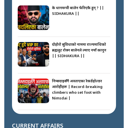
के प्रधानमन्त्री बालेन फेरिएकै हुन् ? ||
SIDHAKURA ||
दोहोरो सुविधाको नाममा राज्यमाथिको
ब्रह्मलुट रोक्न बालेनले ल्याए नयाँ कानुन
|| SIDHAKURA ||
निम्सदाइसँगै अस्ताएका रेकर्डहोल्डर
आरोहीहरू | Record-breaking
climbers who set foot with
Nimsdai |
गोली ठोकेर पक्राउ गरिएको कर्मा ग्याङको
अपराध श्रृङ्खला || SIDHAKURA ||
CURRENT AFFAIRS