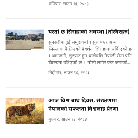
कहिले बन्ला चक्रपथ ? विस्तार कार्यमा
शनिबार, साउन १६, २०८३
किन भइरहेछ ढिलाइ ?The Ring Road
Expansion Dilemma |
७८ लाख घुस खाने मन्त्री ! जोगाउने
SIDHAKURA |
प्रधानमन्त्री ? || SIDHAKURA ||
SIDHAKURA INVESTIGATION
यस्तो छ सिराहाको अवस्था (तस्बिरहरु)
||
सुनसरीमा दुई समुदायबीच सुरु भएर अन्य
पटकपटक भावुक बने गृहमन्त्री सुदन
गुरुङ, भक्कानिए सांसदहरू ||
जिल्लामा फैलिएको प्रदर्शन सिराहामा चर्किएको छ
SIDHAKURA ||
। आगजनी, लुटपाट हुन थालेपछि नेपाली सेना पनि
मन्त्री र पूर्व मन्त्रीको ७८ लाख घुस डिलको
फिल्डमा उत्रिएको छ । गोली लागेर एक जनाको...
अडियो | FULL AUDIO |
SIDHAKURA |
बिहीबार, साउन १४, २०८३
मन्त्री राजकुमारलाई घुस दिने विचौलीया
आज विश्व बाघ दिवस, संरक्षणमा
पूर्व मन्त्री रञ्जिता || SIDHAKURA
नेपालको सफलता विश्वलाई प्रेरणा
||
बुधबार, साउन १३, २०८३
मन्त्रीले घुस डिल गरेको अडियो ! दुई झोला