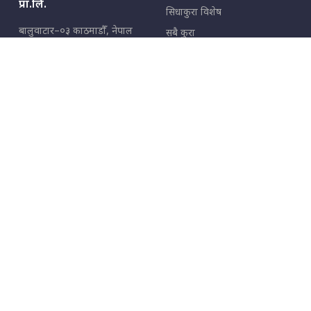
प्रा.लि.
सिधाकुरा विशेष
बालुवाटार–०३ काठमाडौँ, नेपाल
सबै कुरा
जनताका कुरा
सम्पर्क: ९८५१३६२६६६,
९८०२३६२६६६
उपभोक्ताका कुरा
इमेल:
news@sidhakura.com
,
info@sidhakura.com
अपराध
हाम्रो टीम
विज्ञापनका लागि
९८०२३६१६६६, ९८५१३३१६६६
marketing@sidhakura.com
प्रकाशक
सम्पादक
युवराज कंडेल
अक्षर काका
सूचना विभाग दर्ता नं.
४००५-२०७९/८०