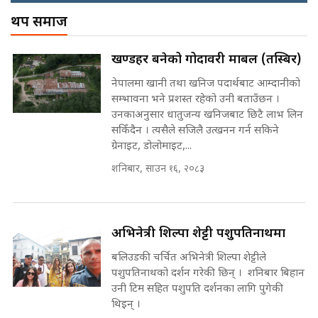
! || CIAA Investigation over
थप समाज
नेपालमै पहिलो पटक गाँजा खेतिलाई
Corrupted Minister ||
वैधानिकता || Cannabis legalized
SIDHAKURA
in Nepal ! || SIDHAKURA ||
राष्ट्रिय सवालमा ९ दल एकजुट ||
खण्डहर बनेको गोदावरी मार्बल (तस्बिर)
Prachanda, Rabi, Gagan Stand
on the Same Page ||
नेपालमा खानी तथा खनिज पदार्थबाट आम्दानीको
पोप्पोको पासोः कमाउने लोभमा घरबार नै
SIDHAKURA ||
सम्भावना भने प्रशस्त रहेको उनी बताउँछन ।
उठिबास | The Dark Side of
उनकाअनुसार धातुजन्य खनिजबाट छिटै लाभ लिन
'Poppo Live'-SIDHAKURA
INVESTIGATION
सकिँदैन । त्यसैले सजिलै उत्खनन गर्न सकिने
सहकारी पीडितसँग मन्त्री प्रतिभा रावलले
ग्रेनाइट, डोलोमाइट,...
भनिन्–साथ दिनुहोस्, दबाब होइन ||
शनिबार, साउन १६, २०८३
Sidhakura || Pratibha Rawal
मन्त्री आउने बित्तिकै सुरु भएको थियो
घुसको डिल || Raj Kumar Gupta ||
SIDHAKURA ||
अभिनेत्री शिल्पा शेट्टी पशुपतिनाथमा
रसुवाकाे भाङ्गे झरना | Bhange
Waterfall of Rasuwa ||
बलिउडकी चर्चित अभिनेत्री शिल्पा शेट्टीले
SIDHAKURA ||
घुसको डिल गर्ने मन्त्रीकाे राजिनामा,
पशुपतिनाथको दर्शन गरेकी छिन् । शनिबार बिहान
भूमिसुधार मन्त्रीलाई जोगाइदै ! ||
उनी टिम सहित पशुपति दर्शनका लागि पुगेकी
SIDHAKURA ||
थिइन् ।