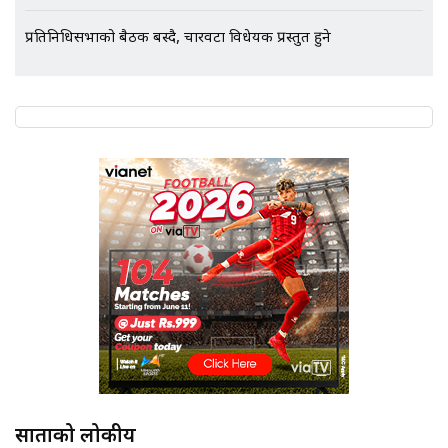
प्रतिनिधिसभाको बैठक बस्दै, चारवटा विधेयक प्रस्तुत हुने
एभरेष्ट अस्पताल फलोअपः CCTV फुटेज
गायब || Everest Hospital
Followup: CCTV Footage Lost |
SIDHAKURA |
साताको लोकप्रीय