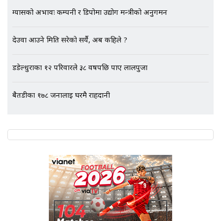
ग्यासको अभावः कम्पनी र डिपोमा उद्योग मन्त्रीको अनुगमन
भिजिट भिसामा गृह मन्त्रालयकै सेटिङः१
देउवा आउने मिति सरेको सर्यै, अब कहिले ?
अर्ब बढी घुस!|| SIDHAKURA ||
डडेल्धुराका १२ परिवारले ३८ वर्षपछि पाए लालपुर्जा
एभरेष्ट अस्पताल फलोअपः CCTV फुटेज
बैतडीका १७८ जनालाई घरमै राहदानी
गायब || Everest Hospital
Followup: CCTV Footage Lost |
SIDHAKURA |