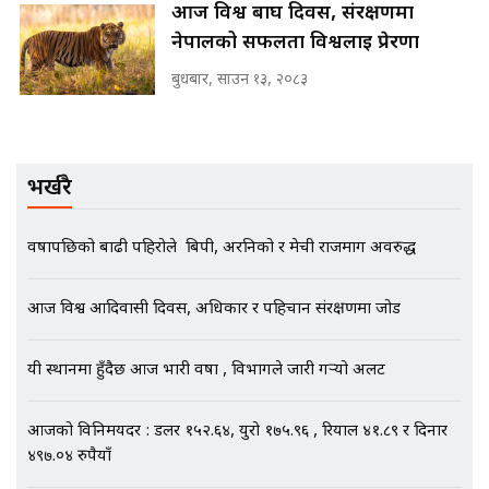
आज विश्व बाघ दिवस, संरक्षणमा
SIDHAKURA |
पूर्व मन्त्री रञ्जिता || SIDHAKURA
नेपालको सफलता विश्वलाई प्रेरणा
||
बुधबार, साउन १३, २०८३
मन्त्रीले घुस डिल गरेको अडियो ! दुई झोला
नोट मन्त्रीलाई घुस | SIDHAKURA |
SIDHAKURA INVESTIGATION |
भर्खरै
वर्षापछिको बाढी पहिरोले बिपी, अरनिको र मेची राजमार्ग अवरुद्ध
मृतकका परिवारप्रति मेडिकल काउन्सीलको
बदनियत ! न्याय खोज्दै भौतारिदै सुवास
आज विश्व आदिवासी दिवस, अधिकार र पहिचान संरक्षणमा जोड
|| THE REPORTER ||
यी स्थानमा हुँदैछ आज भारी वर्षा , विभागले जारी गर्‍यो अलर्ट
EXCLUSIVE - भिजिट भिसामा सेटिङको
आजको विनिमयदर : डलर १५२.६४, युरो १७५.९६ , रियाल ४१.८९ र दिनार
गोप्य अडियो र म्यासेज, गृह मन्त्रालय
४९७.०४ रुपैयाँ
कनेक्सन ! || VISIT VISA SCAM