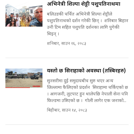
अभिनेत्री शिल्पा शेट्टी पशुपतिनाथमा
राष्ट्रिय सवालमा ९ दल एकजुट ||
Prachanda, Rabi, Gagan Stand
बलिउडकी चर्चित अभिनेत्री शिल्पा शेट्टीले
on the Same Page ||
घुसको डिल गर्ने मन्त्रीकाे राजिनामा,
पशुपतिनाथको दर्शन गरेकी छिन् । शनिबार बिहान
SIDHAKURA ||
भूमिसुधार मन्त्रीलाई जोगाइदै ! ||
उनी टिम सहित पशुपति दर्शनका लागि पुगेकी
SIDHAKURA ||
थिइन् ।
सहकारी पीडितसँग मन्त्री प्रतिभा रावलले
शनिबार, साउन १६, २०८३
भनिन्–साथ दिनुहोस्, दबाब होइन ||
Sidhakura || Pratibha Rawal
७८ लाख घुस खाने मन्त्री ! जोगाउने
प्रधानमन्त्री ? || SIDHAKURA ||
SIDHAKURA INVESTIGATION
यस्तो छ सिराहाको अवस्था (तस्बिरहरु)
||
सुनसरीमा दुई समुदायबीच सुरु भएर अन्य
रसुवाकाे भाङ्गे झरना | Bhange
Waterfall of Rasuwa ||
जिल्लामा फैलिएको प्रदर्शन सिराहामा चर्किएको छ
SIDHAKURA ||
। आगजनी, लुटपाट हुन थालेपछि नेपाली सेना पनि
मन्त्री र पूर्व मन्त्रीको ७८ लाख घुस डिलको
फिल्डमा उत्रिएको छ । गोली लागेर एक जनाको...
अडियो | FULL AUDIO |
SIDHAKURA |
बिहीबार, साउन १४, २०८३
कहिले बन्ला चक्रपथ ? विस्तार कार्यमा
किन भइरहेछ ढिलाइ ?The Ring Road
Expansion Dilemma |
मन्त्री राजकुमारलाई घुस दिने विचौलीया