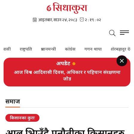
ट्रपति
प्रधानमन्त्री
कांग्रेस
गगन थापा
शेरबहादुर देउवा
पूर्णबहा
अपडेट
आज विश्व आदिवासी दिवस, अधिकार र पहिचान संरक्षणमा
जोड
समाज
किसानका कुराः