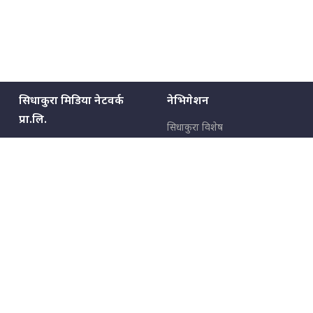
सिधाकुरा मिडिया नेटवर्क
नेभिगेशन
प्रा.लि.
सिधाकुरा विशेष
बालुवाटार–०३ काठमाडौँ, नेपाल
सबै कुरा
जनताका कुरा
सम्पर्क: ९८५१३६२६६६,
९८०२३६२६६६
उपभोक्ताका कुरा
इमेल:
news@sidhakura.com
,
info@sidhakura.com
अपराध
हाम्रो टीम
विज्ञापनका लागि
९८०२३६१६६६, ९८५१३३१६६६
marketing@sidhakura.com