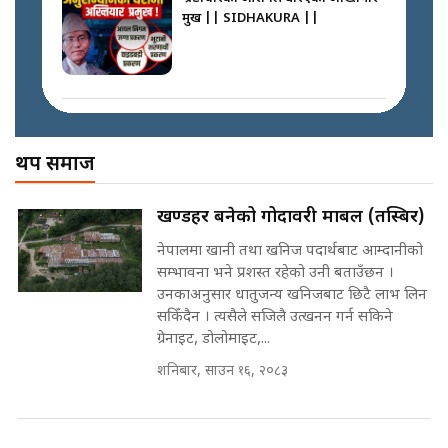
प्रमुख || SIDHAKURA ||
प्रश्नपत्र लिक गर्ने सुलभ सर ? ||
SIDHAKURA ||
प्रधानमन्त्री बालेनले सम्बोधनमा के भने ?
|| PM BALEN ADDRESS ||
SIDHAKURA ||
अख्तियारको कठघरामा घुस्याहा मन्त्रीहरू
! || CIAA Investigation over
थप समाज
Corrupted Minister ||
SIDHAKURA
अदालतको गुनासो अब सिधै सर्वोच्चमा
खण्डहर बनेको गोदावरी मार्बल (तस्बिर)
|| Court Grievances Directly to
the Supreme Court ||
नेपालमा खानी तथा खनिज पदार्थबाट आम्दानीको
पोप्पोको पासोः कमाउने लोभमा घरबार नै
SIDHAKURA
सम्भावना भने प्रशस्त रहेको उनी बताउँछन ।
उठिबास | The Dark Side of
उनकाअनुसार धातुजन्य खनिजबाट छिटै लाभ लिन
'Poppo Live'-SIDHAKURA
INVESTIGATION
सकिँदैन । त्यसैले सजिलै उत्खनन गर्न सकिने
मोबिलिटीमा महिलाको पहुँच विस्तार गर्दै
ग्रेनाइट, डोलोमाइट,...
इनड्राइभ || SIDHAKURA ||
शनिबार, साउन १६, २०८३
मन्त्री आउने बित्तिकै सुरु भएको थियो
घुसको डिल || Raj Kumar Gupta ||
SIDHAKURA ||