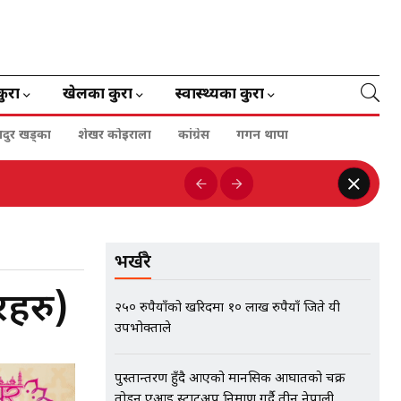
कुरा
खेलका कुरा
स्वास्थ्यका कुरा
हादुर खड्का
शेखर कोइराला
कांग्रेस
गगन थापा
भर्खरै
रहरु)
२५० रुपैयाँको खरिदमा १० लाख रुपैयाँ जिते यी
उपभोक्ताले
पुस्तान्तरण हुँदै आएको मानसिक आघातको चक्र
तोड्न एआई स्टार्टअप निर्माण गर्दै तीन नेपाली