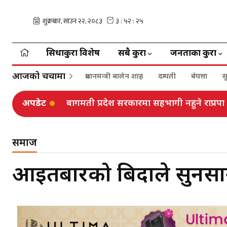
सिधाकुरा विशेष
सबै कुरा
जनताका कुरा
आजको चर्चामा
प्रधानमन्त्री बालेन शाह
दम्पती
बेपत्ता
स
अपडेट
बिपी राजमार्गमा राति, कान्ति लोकपथमा साँझ
समाज
आइतबारको बिदाले सुनसान