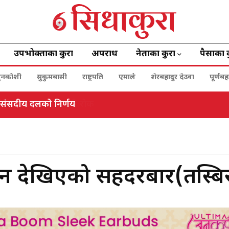
उपभोक्ताका कुरा
अपराध
नेताका कुरा
पैसाका 
ुनकोशी
सुकुमबासी
राष्ट्रपति
एमाले
शेरबहादुर देउवा
पूर्णब
देखि बिहानसम्म सवारी रोक
 देखिएको सिंहदरबार(तस्बि