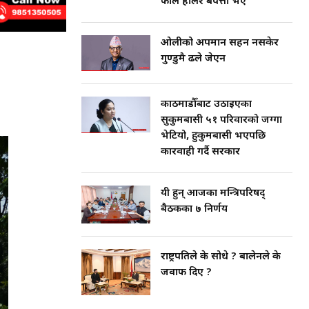
फाल हालेर बेपत्ता भए
ओलीको अपमान सहन नसकेर
गुण्डुमै ढले जेएन
काठमाडौँबाट उठाइएका
सुकुमबासी ५१ परिवारको जग्गा
भेटियो, हुकुमबासी भएपछि
कारवाही गर्दै सरकार
यी हुन् आजका मन्त्रिपरिषद्
बैठकका ७ निर्णय
राष्ट्रपतिले के सोधे ? बालेनले के
जवाफ दिए ?