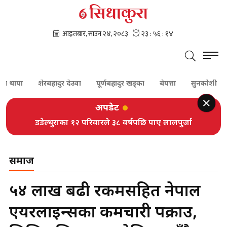
ा
शेरबहादुर देउवा
पूर्णबहादुर खड्का
बेपत्ता
सुनकोशी
दम्प
अपडेट
डडेल्धुराका १२ परिवारले ३८ वर्षपछि पाए लालपुर्जा
समाज
५४ लाख बढी रकमसहित नेपाल
एयरलाइन्सका कर्मचारी पक्राउ,