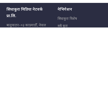
सिधाकुरा मिडिया नेटवर्क
नेभिगेशन
प्रा.लि.
सिधाकुरा विशेष
बालुवाटार–०३ काठमाडौँ, नेपाल
सबै कुरा
जनताका कुरा
सम्पर्क: ९८५१३६२६६६,
९८०२३६२६६६
उपभोक्ताका कुरा
इमेल:
news@sidhakura.com
,
info@sidhakura.com
अपराध
हाम्रो टीम
विज्ञापनका लागि
९८०२३६१६६६, ९८५१३३१६६६
marketing@sidhakura.com
प्रकाशक
सम्पादक
युवराज कंडेल
अक्षर काका