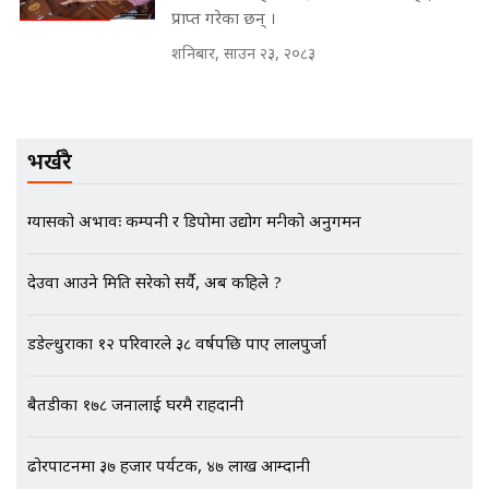
नोट मन्त्रीलाई घुस | SIDHAKURA |
प्राप्त गरेका छन् ।
SIDHAKURA INVESTIGATION |
शनिबार, साउन २३, २०८३
मृतकका परिवारप्रति मेडिकल काउन्सीलको
बदनियत ! न्याय खोज्दै भौतारिदै सुवास
भर्खरै
|| THE REPORTER ||
ग्यासको अभावः कम्पनी र डिपोमा उद्योग मन्त्रीको अनुगमन
EXCLUSIVE - भिजिट भिसामा सेटिङको
देउवा आउने मिति सरेको सर्यै, अब कहिले ?
गोप्य अडियो र म्यासेज, गृह मन्त्रालय
कनेक्सन ! || VISIT VISA SCAM
डडेल्धुराका १२ परिवारले ३८ वर्षपछि पाए लालपुर्जा
बैतडीका १७८ जनालाई घरमै राहदानी
भिजिट भिसामा गृह मन्त्रालयकै सेटिङः१
अर्ब बढी घुस!|| SIDHAKURA ||
ढोरपाटनमा ३७ हजार पर्यटक, ४७ लाख आम्दानी