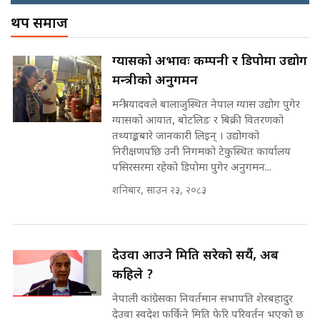
! || CIAA Investigation over
थप समाज
Corrupted Minister ||
SIDHAKURA
अदालतको गुनासो अब सिधै सर्वोच्चमा
ग्यासको अभावः कम्पनी र डिपोमा उद्योग
|| Court Grievances Directly to
मन्त्रीको अनुगमन
the Supreme Court ||
पोप्पोको पासोः कमाउने लोभमा घरबार नै
SIDHAKURA
उठिबास | The Dark Side of
मन्त्री यादवले बालाजुस्थित नेपाल ग्यास उद्योग पुगेर
'Poppo Live'-SIDHAKURA
ग्यासको आयात, बोटलिङ र बिक्री वितरणको
INVESTIGATION
तथ्याङ्कबारे जानकारी लिइन् । उद्योगको
मोबिलिटीमा महिलाको पहुँच विस्तार गर्दै
निरीक्षणपछि उनी निगमको टेकुस्थित कार्यालय
इनड्राइभ || SIDHAKURA ||
पसिरसरमा रहेको डिपोमा पुगेर अनुगमन...
मन्त्री आउने बित्तिकै सुरु भएको थियो
शनिबार, साउन २३, २०८३
घुसको डिल || Raj Kumar Gupta ||
SIDHAKURA ||
राष्ट्रिय सवालमा ९ दल एकजुट ||
Prachanda, Rabi, Gagan Stand
देउवा आउने मिति सरेको सर्यै, अब
on the Same Page ||
घुसको डिल गर्ने मन्त्रीकाे राजिनामा,
कहिले ?
SIDHAKURA ||
भूमिसुधार मन्त्रीलाई जोगाइदै ! ||
नेपाली कांग्रेसका निवर्तमान सभापति शेरबहादुर
SIDHAKURA ||
देउवा स्वदेश फर्किने मिति फेरि परिवर्तन भएको छ