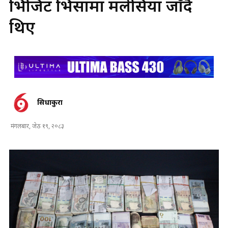
भिजिट भिसामा मलेसिया जाँदै
थिए
सिधाकुरा
मंगलबार, जेठ १९, २०८३