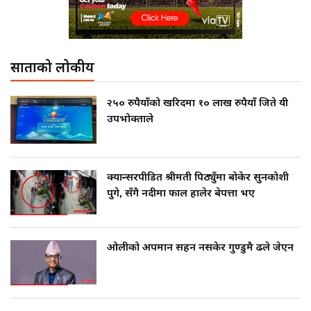
साताको लोकप्रीय
२५० रुपैयाँको खरिदमा १० लाख रुपैयाँ जिते यी
उपभोक्ताले
क्यान्सरपीडित श्रीमती पिठ्युँमा बोकेर सुनकोशी
पुगे, सँगै नदीमा फाल हालेर बेपत्ता भए
ओलीको अपमान सहन नसकेर गुण्डुमै ढले जेएन