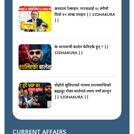
करदाता प्रोत्साहन: राज्यलाई २८ रुपैयाँ
तिर्दा १० लाख उपहार || SIDHAKURA
||
के प्रधानमन्त्री बालेन फेरिएकै हुन् ? ||
SIDHAKURA ||
दोहोरो सुविधाको नाममा राज्यमाथिको
ब्रह्मलुट रोक्न बालेनले ल्याए नयाँ कानुन
|| SIDHAKURA ||
निम्सदाइसँगै अस्ताएका रेकर्डहोल्डर
आरोहीहरू | Record-breaking
CURRENT AFFAIRS