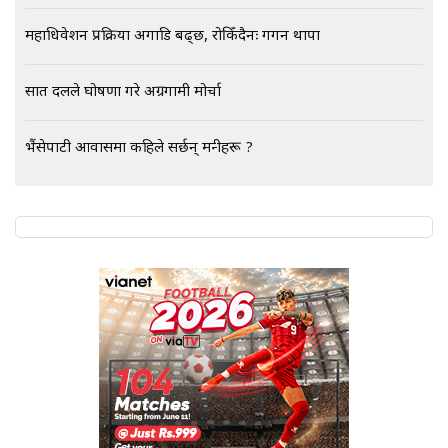
महाधिवेशन प्रक्रिया अगाडि बढ्छ, रोकिँदैनः गगन थापा
एभरेष्ट अस्पताल फलोअपः CCTV फुटेज
गायब || Everest Hospital
सात दलले घोषणा गरे अग्रगामी मोर्चा
Followup: CCTV Footage Lost |
SIDHAKURA |
भैंसेपाटी आवासमा कहिले सर्छन् मन्त्रीहरू ?