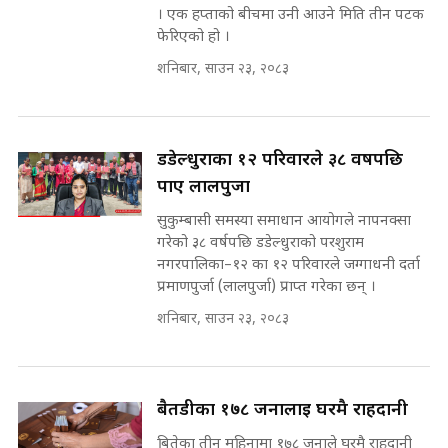
सहकारी पीडितसँग मन्त्री प्रतिभा रावलले
। एक हप्ताको बीचमा उनी आउने मिति तीन पटक
भनिन्–साथ दिनुहोस्, दबाब होइन ||
फेरिएको हो ।
Sidhakura || Pratibha Rawal
७८ लाख घुस खाने मन्त्री ! जोगाउने
शनिबार, साउन २३, २०८३
प्रधानमन्त्री ? || SIDHAKURA ||
SIDHAKURA INVESTIGATION
||
रसुवाकाे भाङ्गे झरना | Bhange
डडेल्धुराका १२ परिवारले ३८ वर्षपछि
Waterfall of Rasuwa ||
SIDHAKURA ||
पाए लालपुर्जा
मन्त्री र पूर्व मन्त्रीको ७८ लाख घुस डिलको
अडियो | FULL AUDIO |
सुकुम्बासी समस्या समाधान आयोगले नापनक्सा
SIDHAKURA |
गरेको ३८ वर्षपछि डडेल्धुराको परशुराम
नगरपालिका–१२ का १२ परिवारले जग्गाधनी दर्ता
कहिले बन्ला चक्रपथ ? विस्तार कार्यमा
प्रमाणपुर्जा (लालपुर्जा) प्राप्त गरेका छन् ।
किन भइरहेछ ढिलाइ ?The Ring Road
Expansion Dilemma |
मन्त्री राजकुमारलाई घुस दिने विचौलीया
शनिबार, साउन २३, २०८३
SIDHAKURA |
पूर्व मन्त्री रञ्जिता || SIDHAKURA
||
बैतडीका १७८ जनालाई घरमै राहदानी
बितेका तीन महिनामा १७८ जनाले घरमै राहदानी
मन्त्रीले घुस डिल गरेको अडियो ! दुई झोला