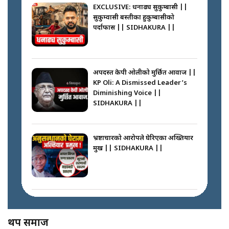
EXCLUSIVE: धनाढ्य सुकुम्बासी ||
सुकुम्वासी बस्तीका हुकुम्बासीको
फेरि स्वर्गनर्कको यात्रामा ओली–प्रचण्ड ||
पर्दाफास || SIDHAKURA ||
SIDHAKURA ||
पासपोर्ट पाउन फेरि सकस । के हो समस्या
? || SIDHAKURA ||
अपदस्त केपी ओलीको मुर्छित आवाज ||
KP Oli: A Dismissed Leader’s
कस्तो छ नागढुङ्गा सुरुङमार्ग ? ||
Diminishing Voice ||
SIDHAKURA ||
SIDHAKURA ||
घरबाट निस्किएर आफ्नै घरमा आगो
लगाउन जानेलाई रोकौँः रवि लामिछाने ||
SIDHAKURA ||
भ्रष्टाचारको आरोपले घेरिएका अख्तियार
प्रमुख || SIDHAKURA ||
प्रश्नपत्र लिक गर्ने सुलभ सर ? ||
SIDHAKURA ||
प्रधानमन्त्री बालेनले सम्बोधनमा के भने ?
|| PM BALEN ADDRESS ||
SIDHAKURA ||
अख्तियारको कठघरामा घुस्याहा मन्त्रीहरू
! || CIAA Investigation over
थप समाज
Corrupted Minister ||