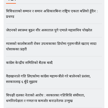
विविधताको सम्मान र समान अधिकारबिना राष्ट्रिय एकता बलियो हुँदैन :
प्रचण्ड
मृतकका परिवारप्रति मेडिकल काउन्सीलको
बदनियत ! न्याय खोज्दै भौतारिदै सुवास
|| THE REPORTER ||
जेएनको स्वास्थ्य बुझ्न वीर अस्पताल पुगे एमाले महासचिव पोखरेल
ग्यासको कालोबजारी रोक्न उपत्यकाका डिपोमा गृहमन्त्रीले खटाए सादा
पोसाकका प्रहरी
EXCLUSIVE - भिजिट भिसामा सेटिङको
गोप्य अडियो र म्यासेज, गृह मन्त्रालय
कनेक्सन ! || VISIT VISA SCAM
कांग्रेस केन्द्रीय समितिको बैठक बस्दै
वैद्यखानाले गति लिएकोमा कांग्रेस महामन्त्रीले गरे बालेनको प्रशंसा,
भिजिट भिसामा गृह मन्त्रालयकै सेटिङः१
सरकारलाई ६ बुँदे सुझाव
अर्ब बढी घुस!|| SIDHAKURA ||
विपक्षी दलका नेताको आरोप : सरकारका गतिविधि संघीयता,
धर्मनिरपेक्षता र गणतन्त्र कमजोर बनाउनेतर्फ उन्मुख