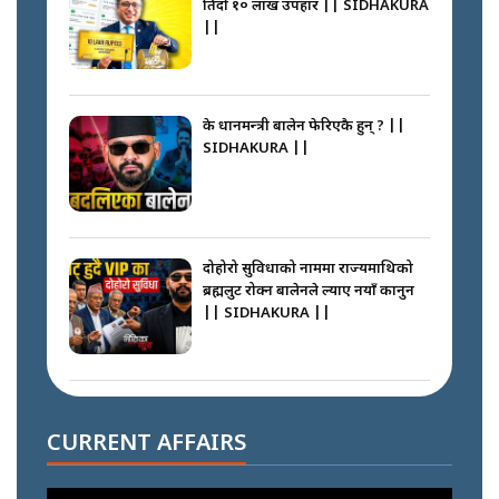
तिर्दा १० लाख उपहार || SIDHAKURA
||
के प्रधानमन्त्री बालेन फेरिएकै हुन् ? ||
SIDHAKURA ||
दोहोरो सुविधाको नाममा राज्यमाथिको
ब्रह्मलुट रोक्न बालेनले ल्याए नयाँ कानुन
|| SIDHAKURA ||
निम्सदाइसँगै अस्ताएका रेकर्डहोल्डर
आरोहीहरू | Record-breaking
CURRENT AFFAIRS
climbers who set foot with
Nimsdai |