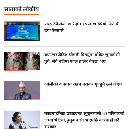
साताको लोकप्रीय
२५० रुपैयाँको खरिदमा १० लाख रुपैयाँ जिते यी
उपभोक्ताले
क्यान्सरपीडित श्रीमती पिठ्युँमा बोकेर सुनकोशी
पुगे, सँगै नदीमा फाल हालेर बेपत्ता भए
ओलीको अपमान सहन नसकेर गुण्डुमै ढले जेएन
काठमाडौँबाट उठाइएका सुकुमबासी ५१ परिवारको
जग्गा भेटियो, हुकुमबासी भएपछि कारवाही गर्दै
सरकार