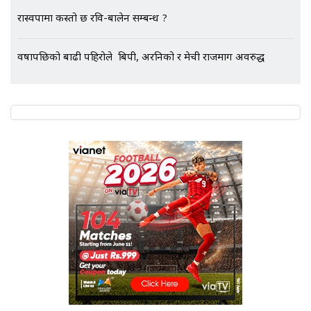
एभरेष्ट अस्पताल फलोअपः CCTV फुटेज
रास्वपामा कस्तो छ रवि-बालेन सम्बन्ध ?
गायब || Everest Hospital
Followup: CCTV Footage Lost |
SIDHAKURA |
वर्षापछिको बाढी पहिरोले बिपी, अरनिको र मेची राजमार्ग अवरुद्ध