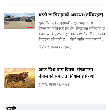
Sidhakura || Pratibha Rawal
७८ लाख घुस खाने मन्त्री ! जोगाउने
प्रधानमन्त्री ? || SIDHAKURA ||
SIDHAKURA INVESTIGATION
यस्तो छ सिराहाको अवस्था (तस्बिरहरु)
||
सुनसरीमा दुई समुदायबीच सुरु भएर अन्य
रसुवाकाे भाङ्गे झरना | Bhange
Waterfall of Rasuwa ||
जिल्लामा फैलिएको प्रदर्शन सिराहामा चर्किएको छ
SIDHAKURA ||
। आगजनी, लुटपाट हुन थालेपछि नेपाली सेना पनि
मन्त्री र पूर्व मन्त्रीको ७८ लाख घुस डिलको
फिल्डमा उत्रिएको छ । गोली लागेर एक जनाको...
अडियो | FULL AUDIO |
SIDHAKURA |
बिहीबार, साउन १४, २०८३
कहिले बन्ला चक्रपथ ? विस्तार कार्यमा
किन भइरहेछ ढिलाइ ?The Ring Road
Expansion Dilemma |
मन्त्री राजकुमारलाई घुस दिने विचौलीया
आज विश्व बाघ दिवस, संरक्षणमा
SIDHAKURA |
पूर्व मन्त्री रञ्जिता || SIDHAKURA
नेपालको सफलता विश्वलाई प्रेरणा
||
बुधबार, साउन १३, २०८३
मन्त्रीले घुस डिल गरेको अडियो ! दुई झोला
नोट मन्त्रीलाई घुस | SIDHAKURA |
SIDHAKURA INVESTIGATION |
भर्खरै