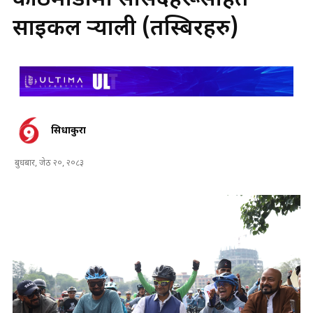
काठमाडौँमा सांसदहरूसहित
साइकल र्‍याली (तस्बिरहरु)
सिधाकुरा
बुधबार, जेठ २०, २०८३