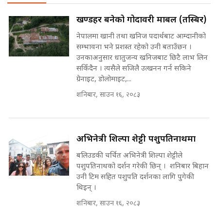
SIDHAKURA
अदालतको गुनासो अब सिधै सर्वोच्चमा
खण्डहर बनेको गोदावरी मार्बल (तस्बिर)
|| Court Grievances Directly to
the Supreme Court ||
नेपालमा खानी तथा खनिज पदार्थबाट आम्दानीको
पोप्पोको पासोः कमाउने लोभमा घरबार नै
SIDHAKURA
सम्भावना भने प्रशस्त रहेको उनी बताउँछन ।
उठिबास | The Dark Side of
उनकाअनुसार धातुजन्य खनिजबाट छिटै लाभ लिन
'Poppo Live'-SIDHAKURA
INVESTIGATION
सकिँदैन । त्यसैले सजिलै उत्खनन गर्न सकिने
मोबिलिटीमा महिलाको पहुँच विस्तार गर्दै
ग्रेनाइट, डोलोमाइट,...
इनड्राइभ || SIDHAKURA ||
शनिबार, साउन १६, २०८३
मन्त्री आउने बित्तिकै सुरु भएको थियो
घुसको डिल || Raj Kumar Gupta ||
SIDHAKURA ||
अभिनेत्री शिल्पा शेट्टी पशुपतिनाथमा
राष्ट्रिय सवालमा ९ दल एकजुट ||
Prachanda, Rabi, Gagan Stand
बलिउडकी चर्चित अभिनेत्री शिल्पा शेट्टीले
on the Same Page ||
घुसको डिल गर्ने मन्त्रीकाे राजिनामा,
पशुपतिनाथको दर्शन गरेकी छिन् । शनिबार बिहान
SIDHAKURA ||
भूमिसुधार मन्त्रीलाई जोगाइदै ! ||
उनी टिम सहित पशुपति दर्शनका लागि पुगेकी
SIDHAKURA ||
थिइन् ।
सहकारी पीडितसँग मन्त्री प्रतिभा रावलले
शनिबार, साउन १६, २०८३
भनिन्–साथ दिनुहोस्, दबाब होइन ||