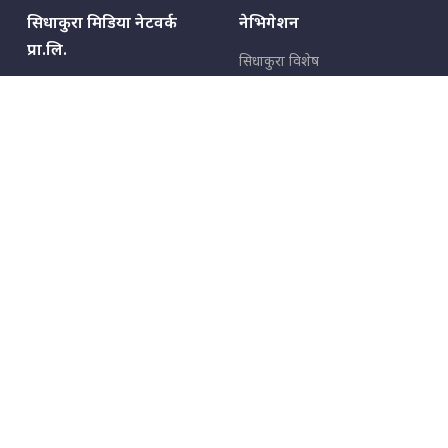
सिधाकुरा मिडिया नेटवर्क
नेभिगेशन
प्रा.लि.
सिधाकुरा विशेष
बालुवाटार–०३ काठमाडौँ, नेपाल
सबै कुरा
जनताका कुरा
सम्पर्क: ९८५१३६२६६६,
९८०२३६२६६६
उपभोक्ताका कुरा
इमेल:
news@sidhakura.com
,
info@sidhakura.com
अपराध
हाम्रो टीम
विज्ञापनका लागि
९८०२३६१६६६, ९८५१३३१६६६
marketing@sidhakura.com
प्रकाशक
सम्पादक
युवराज कंडेल
अक्षर काका