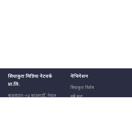
सिधाकुरा मिडिया नेटवर्क
नेभिगेशन
प्रा.लि.
सिधाकुरा विशेष
बालुवाटार–०३ काठमाडौँ, नेपाल
सबै कुरा
जनताका कुरा
सम्पर्क: ९८५१३६२६६६,
९८०२३६२६६६
उपभोक्ताका कुरा
इमेल:
news@sidhakura.com
,
info@sidhakura.com
अपराध
हाम्रो टीम