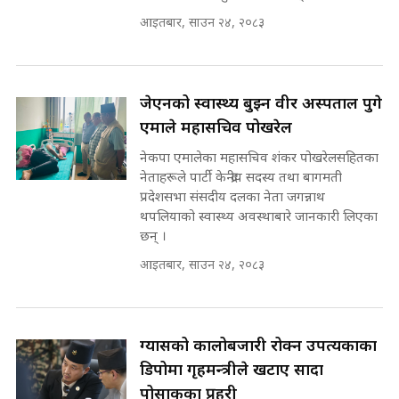
SIDHAKURA INVESTIGATION
आइतबार, साउन २४, २०८३
||
रसुवाकाे भाङ्गे झरना | Bhange
Waterfall of Rasuwa ||
SIDHAKURA ||
मन्त्री र पूर्व मन्त्रीको ७८ लाख घुस डिलको
जेएनको स्वास्थ्य बुझ्न वीर अस्पताल पुगे
अडियो | FULL AUDIO |
एमाले महासचिव पोखरेल
SIDHAKURA |
नेकपा एमालेका महासचिव शंकर पोखरेलसहितका
कहिले बन्ला चक्रपथ ? विस्तार कार्यमा
नेताहरूले पार्टी केन्द्रीय सदस्य तथा बागमती
किन भइरहेछ ढिलाइ ?The Ring Road
प्रदेशसभा संसदीय दलका नेता जगन्नाथ
Expansion Dilemma |
मन्त्री राजकुमारलाई घुस दिने विचौलीया
थपलियाको स्वास्थ्य अवस्थाबारे जानकारी लिएका
SIDHAKURA |
पूर्व मन्त्री रञ्जिता || SIDHAKURA
छन् ।
||
आइतबार, साउन २४, २०८३
मन्त्रीले घुस डिल गरेको अडियो ! दुई झोला
ग्यासको कालोबजारी रोक्न उपत्यकाका
नोट मन्त्रीलाई घुस | SIDHAKURA |
SIDHAKURA INVESTIGATION |
डिपोमा गृहमन्त्रीले खटाए सादा
पोसाकका प्रहरी