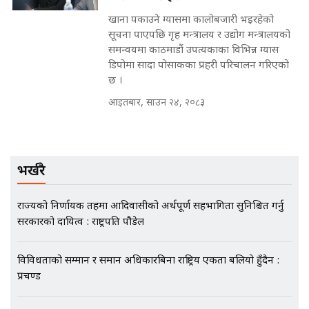
खाना पकाउने ग्यासमा कालोबजारी भइरहेको
मृतकका परिवारप्रति मेडिकल काउन्सीलको
सूचना पाएपछि गृह मन्त्रालय र उद्योग मन्त्रालयको
बदनियत ! न्याय खोज्दै भौतारिदै सुवास
समन्वयमा काठमाडौं उपत्यकाका विभिन्न ग्यास
|| THE REPORTER ||
डिपोमा सादा पोसाकका प्रहरी परिचालन गरिएको
छ ।
आइतबार, साउन २४, २०८३
EXCLUSIVE - भिजिट भिसामा सेटिङको
गोप्य अडियो र म्यासेज, गृह मन्त्रालय
कनेक्सन ! || VISIT VISA SCAM
भर्खरै
राज्यको निर्णायक तहमा आदिवासीको अर्थपूर्ण सहभागिता सुनिश्चित गर्नु
भिजिट भिसामा गृह मन्त्रालयकै सेटिङः१
सरकारको दायित्व : राष्ट्रपति पौडेल
अर्ब बढी घुस!|| SIDHAKURA ||
विविधताको सम्मान र समान अधिकारबिना राष्ट्रिय एकता बलियो हुँदैन :
प्रचण्ड
एभरेष्ट अस्पताल फलोअपः CCTV फुटेज
गायब || Everest Hospital