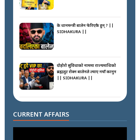
के प्रधानमन्त्री बालेन फेरिएकै हुन् ? ||
SIDHAKURA ||
दोहोरो सुविधाको नाममा राज्यमाथिको
ब्रह्मलुट रोक्न बालेनले ल्याए नयाँ कानुन
|| SIDHAKURA ||
निम्सदाइसँगै अस्ताएका रेकर्डहोल्डर
आरोहीहरू | Record-breaking
CURRENT AFFAIRS
climbers who set foot with
Nimsdai |