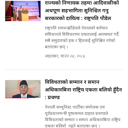
राज्यको निर्णायक तहमा आदिवासीको
|| Court Grievances Directly to
अर्थपूर्ण सहभागिता सुनिश्चित गर्नु
the Supreme Court ||
पोप्पोको पासोः कमाउने लोभमा घरबार नै
SIDHAKURA
सरकारको दायित्व : राष्ट्रपति पौडेल
उठिबास | The Dark Side of
'Poppo Live'-SIDHAKURA
राष्ट्रपति रामचन्द्र पौडेलले नेपालको बर्तमान
INVESTIGATION
संविधानले विविधतामा एकतालाई आत्मसात गर्दै
मोबिलिटीमा महिलाको पहुँच विस्तार गर्दै
सबै समुदायको हक र हितलाई सुनिश्चित गरेको
इनड्राइभ || SIDHAKURA ||
बताएका छन् ।
मन्त्री आउने बित्तिकै सुरु भएको थियो
आइतबार, साउन २४, २०८३
घुसको डिल || Raj Kumar Gupta ||
SIDHAKURA ||
राष्ट्रिय सवालमा ९ दल एकजुट ||
Prachanda, Rabi, Gagan Stand
विविधताको सम्मान र समान
on the Same Page ||
घुसको डिल गर्ने मन्त्रीकाे राजिनामा,
अधिकारबिना राष्ट्रिय एकता बलियो हुँदैन
SIDHAKURA ||
भूमिसुधार मन्त्रीलाई जोगाइदै ! ||
: प्रचण्ड
SIDHAKURA ||
नेपाली कम्युनिस्ट पार्टीका संयोजक एवं
सहकारी पीडितसँग मन्त्री प्रतिभा रावलले
पूर्वप्रधानमन्त्री पुष्पकमल दाहाल प्रचण्डले
भनिन्–साथ दिनुहोस्, दबाब होइन ||
विविधताको सम्मान र समान अधिकारबिना राष्ट्रिय
Sidhakura || Pratibha Rawal
७८ लाख घुस खाने मन्त्री ! जोगाउने
एकता बलियो नहुने बताएका छन् ।
प्रधानमन्त्री ? || SIDHAKURA ||