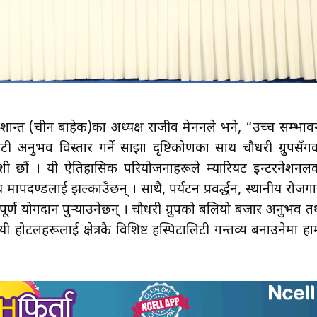
रशान्त (चीन बाहेक)का अध्यक्ष राजीव मेननले भने, “उच्च सम्भाव
टी अनुभव विस्तार गर्ने साझा दृष्टिकोणका साथ चौधरी ग्रुपसँग
शी छौं । यी ऐतिहासिक परियोजनाहरूले म्यारियट इन्टरनेशनल
च मापदण्डलाई झल्काउँछन् । साथै, पर्यटन प्रवर्द्धन, स्थानीय रोजगा
वपूर्ण योगदान पुर्‍याउनेछन् । चौधरी ग्रुपको बलियो बजार अनुभव त
ी होटलहरूलाई क्षेत्रकै विशिष्ट हस्पिटालिटी गन्तव्य बनाउनेमा हा