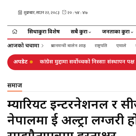
सिधाकुरा विशेष
सबै कुरा
जनताका कुरा
आजको चर्चामा
प्रधानमन्त्री बालेन शाह
राष्ट्रपति
एमाले
अपडेट
फुटबलर आशिष राईको उपचारका लागि एन पेन
समाज
म्यारियट इन्टरनेशनल र स
नेपालमा दुई अल्ट्रा लग्ज