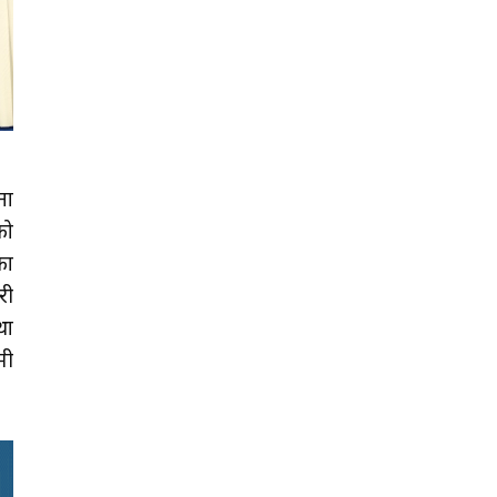
ना
को
का
री
था
मी