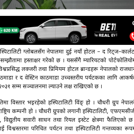
स्पिटालिटी ग्लोबलसँग नेपालमा दुई नयाँ होटल – द रिट्ज–कार्ल
 सम्झौतामा हस्ताक्षर गरेको छ । यससँगै म्यारियटको पोर्टफोलियो
्वप्रसिद्ध लक्जरी तथा प्रिमियम होटल ब्रान्डहरू नेपालको राजधा
काठमाडौँ र द वेस्टिन काठमाडौँ उच्चस्तरीय पर्यटकका लागि आकर्
् २०३१ सम्म सञ्चालनमा ल्याउने लक्ष राखिएको छ ।
िमा विस्तार भइरहेको हस्पिटालिटी विंङ् हो । चौधरी ग्रुप नेपाल
ष्ट्रिय कम्पनी हो । चौधरी ग्रुपको लगानी हस्पिटालिटी, एफएमसीज
ेन्ट, विद्युतीय सवारी साधन तथा रियल इस्टेट क्षेत्रमा फैलिएको छ
ाई विश्वस्तरमा परिचित पर्यटन तथा हस्पिटालिटी गन्तव्यका रूप