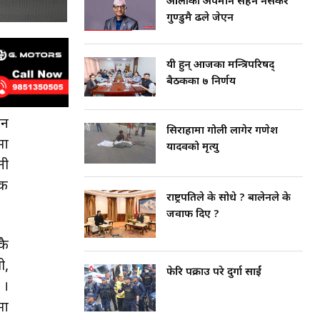
ओलीको अपमान सहन नसकेर
गुण्डुमै ढले जेएन
यी हुन् आजका मन्त्रिपरिषद्
बैठकका ७ निर्णय
टन
सिराहामा गोली लागेर गणेश
मा
यादवको मृत्यु
नी
षक
राष्ट्रपतिले के सोधे ? बालेनले के
जवाफ दिए ?
कै
ी,
फेरि पक्राउ परे दुर्गा प्रसाईं
 ।
मा