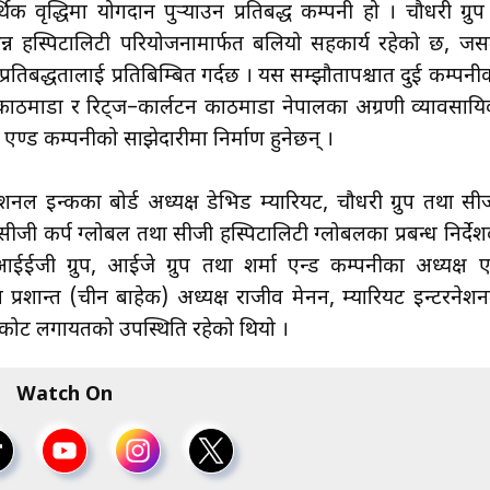
िक वृद्धिमा योगदान पुर्‍याउन प्रतिबद्ध कम्पनी हो । चौधरी ग्रुप
न्न हस्पिटालिटी परियोजनामार्फत बलियो सहकार्य रहेको छ, जस
 प्रतिबद्धतालाई प्रतिबिम्बित गर्दछ । यस सम्झौतापश्चात दुई कम्पनी
 काठमाडौँ र रिट्ज–कार्लटन काठमाडौँ नेपालका अग्रणी व्यावसाय
ा एण्ड कम्पनीको साझेदारीमा निर्माण हुनेछन् ।
रनेशनल इन्कका बोर्ड अध्यक्ष डेभिड म्यारियट, चौधरी ग्रुप तथा सी
सीजी कर्प ग्लोबल तथा सीजी हस्पिटालिटी ग्लोबलका प्रबन्ध निर्दे
ईईजी ग्रुप, आईजे ग्रुप तथा शर्मा एन्ड कम्पनीका अध्यक्ष ए
प्रशान्त (चीन बाहेक) अध्यक्ष राजीव मेनन, म्यारियट इन्टरनेश
डिकोट लगायतको उपस्थिति रहेको थियो ।
Watch On