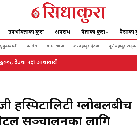
उपभोक्ताका कुरा
अपराध
नेताका कुरा
पैसाका 
सुकुमबासी
कांग्रेस
गगन थापा
शेरबहादुर देउवा
पूर्णबहादुर खड्क
ाङ एफसीको अग्रसरतामा १२ लाख रुपैयाँ संकलन
ीजी हस्पिटालिटी ग्लोबलबीच
री होटल सञ्चालनका लागि