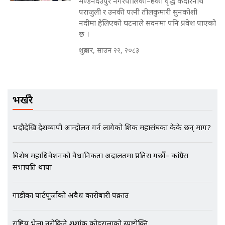
मण्डनदेउपुर नगरपालिका–७का वृद्ध केदारनाथ
मन्त्रीले घुस डिल गरेको अडियो ! दुई झोला
पराजुली र उनकी पत्नी तीलकुमारी सुनकोशी
नोट मन्त्रीलाई घुस | SIDHAKURA |
नदीमा हेलिएको घटनाले सदनमा पनि प्रवेश पाएको
SIDHAKURA INVESTIGATION |
छ ।
शुक्रबार, साउन २२, २०८३
मृतकका परिवारप्रति मेडिकल काउन्सीलको
बदनियत ! न्याय खोज्दै भौतारिदै सुवास
|| THE REPORTER ||
भर्खरै
भदौदेखि देशव्यापी आन्दोलन गर्न लागेको शिक्षक महासंघका केके छन् माग?
EXCLUSIVE - भिजिट भिसामा सेटिङको
गोप्य अडियो र म्यासेज, गृह मन्त्रालय
विशेष महाधिवेशनको वैधानिकता अदालतमा प्रतिरक्षा गर्छौं– कांग्रेस
कनेक्सन ! || VISIT VISA SCAM
सभापति थापा
गाडीका पार्टपूर्जाको अवैध कारोबारी पक्राउ
भिजिट भिसामा गृह मन्त्रालयकै सेटिङः१
अर्ब बढी घुस!|| SIDHAKURA ||
राष्ट्रिय भेला नरोकिने शशांक कोइरालाको स्पष्टोक्ति