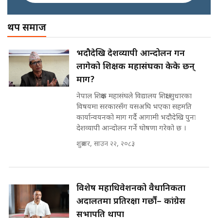
अख्तियारको कठघरामा घुस्याहा मन्त्रीहरू
! || CIAA Investigation over
थप समाज
नेपालमै पहिलो पटक गाँजा खेतिलाई
Corrupted Minister ||
वैधानिकता || Cannabis legalized
SIDHAKURA
in Nepal ! || SIDHAKURA ||
राष्ट्रिय सवालमा ९ दल एकजुट ||
भदौदेखि देशव्यापी आन्दोलन गर्न
Prachanda, Rabi, Gagan Stand
लागेको शिक्षक महासंघका केके छन्
on the Same Page ||
पोप्पोको पासोः कमाउने लोभमा घरबार नै
SIDHAKURA ||
माग?
उठिबास | The Dark Side of
'Poppo Live'-SIDHAKURA
नेपाल शिक्षक महासंघले विद्यालय शिक्षा सुधारका
INVESTIGATION
विषयमा सरकारसँग यसअघि भएका सहमति
सहकारी पीडितसँग मन्त्री प्रतिभा रावलले
कार्यान्वयनको माग गर्दै आगामी भदौदेखि पुनः
भनिन्–साथ दिनुहोस्, दबाब होइन ||
देशव्यापी आन्दोलन गर्ने घोषणा गरेको छ ।
Sidhakura || Pratibha Rawal
मन्त्री आउने बित्तिकै सुरु भएको थियो
शुक्रबार, साउन २२, २०८३
घुसको डिल || Raj Kumar Gupta ||
SIDHAKURA ||
रसुवाकाे भाङ्गे झरना | Bhange
Waterfall of Rasuwa ||
विशेष महाधिवेशनको वैधानिकता
SIDHAKURA ||
घुसको डिल गर्ने मन्त्रीकाे राजिनामा,
अदालतमा प्रतिरक्षा गर्छौं– कांग्रेस
भूमिसुधार मन्त्रीलाई जोगाइदै ! ||
सभापति थापा
SIDHAKURA ||