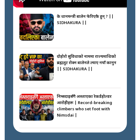
के प्रधानमन्त्री बालेन फेरिएकै हुन् ? ||
SIDHAKURA ||
दोहोरो सुविधाको नाममा राज्यमाथिको
ब्रह्मलुट रोक्न बालेनले ल्याए नयाँ कानुन
|| SIDHAKURA ||
निम्सदाइसँगै अस्ताएका रेकर्डहोल्डर
आरोहीहरू | Record-breaking
climbers who set foot with
Nimsdai |
गोली ठोकेर पक्राउ गरिएको कर्मा ग्याङको