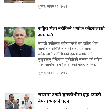
शुक्रबार, साउन २२, २०८३
कहिले बन्ला चक्रपथ ? विस्तार कार्यमा
किन भइरहेछ ढिलाइ ?The Ring Road
Expansion Dilemma |
७८ लाख घुस खाने मन्त्री ! जोगाउने
SIDHAKURA |
प्रधानमन्त्री ? || SIDHAKURA ||
राष्ट्रिय भेला नरोकिने शशांक कोइरालाको
SIDHAKURA INVESTIGATION
स्पष्टोक्ति
||
पटकपटक भावुक बने गृहमन्त्री सुदन
नेपाली कांग्रेसका पूर्वमहामन्त्री एवं राष्ट्रिय भेला
गुरुङ, भक्कानिए सांसदहरू ||
आयोजक समितिका संयोजक डा. शशांक
SIDHAKURA ||
मन्त्री र पूर्व मन्त्रीको ७८ लाख घुस डिलको
कोइरालाले पार्टीभित्रको एकता कायम गर्दै
अडियो | FULL AUDIO |
मुलुकसामु देखिएका चुनौतीको सामना गर्न राष्ट्रिय
SIDHAKURA |
भेला आयोजना गर्न लागिएको बताएका छन्...
शुक्रबार, साउन २२, २०८३
मन्त्री राजकुमारलाई घुस दिने विचौलीया
पूर्व मन्त्री रञ्जिता || SIDHAKURA
||
सदनमा उठ्यो सुनकोशीमा वृद्ध दम्पती
बेपत्ता भएको घटना