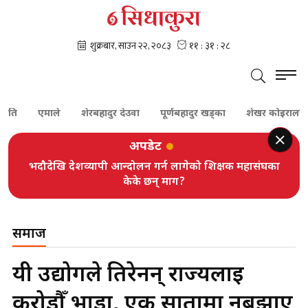
एमाले
शेरबहादुर देउवा
पूर्णबहादुर खड्का
शेखर कोइराला
क
अपडेट
भदौदेखि देशव्यापी आन्दोलन गर्न लागेको शिक्षक महासंघका
केके छन् माग?
समाज
यी उद्योगले तिरेनन् राज्यलाई
करोडौँ भाडा, एक सातामा नबुझाए