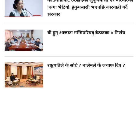
काठमाडौँबाट उठाइएका सुकुमबासी ५१ परिवारको
जग्गा भेटियो, हुकुमबासी भएपछि कारवाही गर्दै
सरकार
यी हुन् आजका मन्त्रिपरिषद् बैठकका ७ निर्णय
राष्ट्रपतिले के सोधे ? बालेनले के जवाफ दिए ?