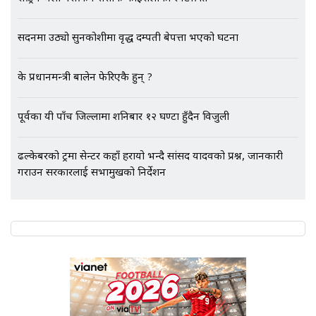
सदनमा उठ्यो सुनकोशीमा वृद्ध दम्पती बेपत्ता भएको घटना
एभरेष्ट अस्पताल फलोअपः CCTV फुटेज
गायब || Everest Hospital
के प्रधानमन्त्री बालेन फेरिएकै हुन् ?
Followup: CCTV Footage Lost |
SIDHAKURA |
पूर्वका यी पाँच जिल्लामा शनिबार १२ घण्टा हुँदैन विजुली
ढल्केबरको ट्रमा सेन्टर कहाँ हरायो भन्दै सांसद यादवको प्रश्न, जानकारी
गराउन सरकारलाई सभामुखको निर्देशन