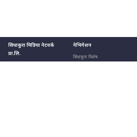
सिधाकुरा मिडिया नेटवर्क
नेभिगेशन
प्रा.लि.
सिधाकुरा विशेष
बालुवाटार–०३ काठमाडौँ, नेपाल
सबै कुरा
जनताका कुरा
सम्पर्क: ९८५१३६२६६६,
९८०२३६२६६६
उपभोक्ताका कुरा
इमेल:
news@sidhakura.com
,
info@sidhakura.com
अपराध
हाम्रो टीम
विज्ञापनका लागि
९८०२३६१६६६, ९८५१३३१६६६
marketing@sidhakura.com