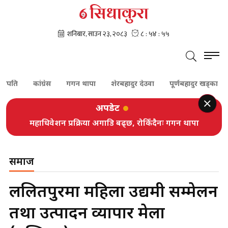
गगन थापा
शेरबहादुर देउवा
पूर्णबहादुर खड्का
शेखर कोइराला
अपडेट
महाधिवेशन प्रक्रिया अगाडि बढ्छ, रोकिँदैनः गगन थापा
सात दलले घोषणा गरे अग्रगामी मोर्चा
समाज
ललितपुरमा महिला उद्यमी सम्मेलन
तथा उत्पादन व्यापार मेला