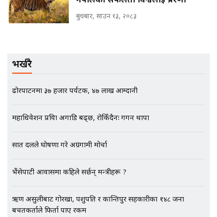
नेपालको सफलता विश्वलाई प्रेरणा
बुधबार, साउन १३, २०८३
मन्त्रीले घुस डिल गरेको अडियो ! दुई झोला
नोट मन्त्रीलाई घुस | SIDHAKURA |
SIDHAKURA INVESTIGATION |
भर्खरै
ढोरपाटनमा ३७ हजार पर्यटक, ४७ लाख आम्दानी
मृतकका परिवारप्रति मेडिकल काउन्सीलको
बदनियत ! न्याय खोज्दै भौतारिदै सुवास
महाधिवेशन प्रक्रिया अगाडि बढ्छ, रोकिँदैनः गगन थापा
|| THE REPORTER ||
सात दलले घोषणा गरे अग्रगामी मोर्चा
EXCLUSIVE - भिजिट भिसामा सेटिङको
भैंसेपाटी आवासमा कहिले सर्छन् मन्त्रीहरू ?
गोप्य अडियो र म्यासेज, गृह मन्त्रालय
कनेक्सन ! || VISIT VISA SCAM
ऋण असुलीबाट गोरखा, पशुपति र कान्तिपुर सहकारीका १४८ जना
बचतकर्ताले फिर्ता पाए रकम