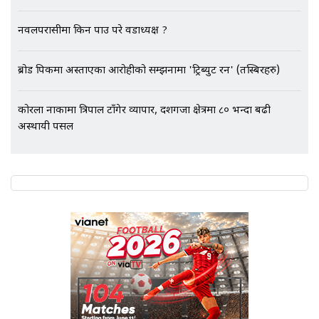
भिजिट भिसामा गृह मन्त्रालयकै सेटिङः१
नवलपरासीमा किन पक्राउ परे वडाध्यक्ष ?
अर्ब बढी घुस!|| SIDHAKURA ||
ब्रोड पिकमा अस्ताएका आरोहीको सम्झनामा 'ट्रिब्युट रन' (तस्बिरहरु)
एभरेष्ट अस्पताल फलोअपः CCTV फुटेज
कोरला नाकामा त्रिपाल टाँगेर व्यापार, दशगजा क्षेत्रमा ८० भन्दा बढी
गायब || Everest Hospital
अस्थायी पसल
Followup: CCTV Footage Lost |
SIDHAKURA |