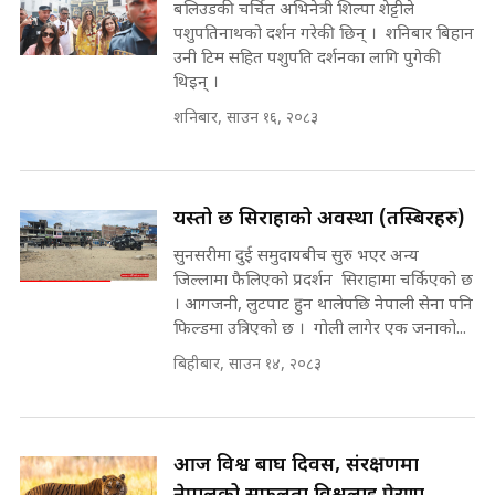
बलिउडकी चर्चित अभिनेत्री शिल्पा शेट्टीले
SIDHAKURA ||
घुसको डिल गर्ने मन्त्रीकाे राजिनामा,
पशुपतिनाथको दर्शन गरेकी छिन् । शनिबार बिहान
भूमिसुधार मन्त्रीलाई जोगाइदै ! ||
उनी टिम सहित पशुपति दर्शनका लागि पुगेकी
SIDHAKURA ||
थिइन् ।
कहिले बन्ला चक्रपथ ? विस्तार कार्यमा
शनिबार, साउन १६, २०८३
किन भइरहेछ ढिलाइ ?The Ring Road
Expansion Dilemma |
७८ लाख घुस खाने मन्त्री ! जोगाउने
SIDHAKURA |
प्रधानमन्त्री ? || SIDHAKURA ||
SIDHAKURA INVESTIGATION
यस्तो छ सिराहाको अवस्था (तस्बिरहरु)
||
सुनसरीमा दुई समुदायबीच सुरु भएर अन्य
पटकपटक भावुक बने गृहमन्त्री सुदन
गुरुङ, भक्कानिए सांसदहरू ||
जिल्लामा फैलिएको प्रदर्शन सिराहामा चर्किएको छ
SIDHAKURA ||
। आगजनी, लुटपाट हुन थालेपछि नेपाली सेना पनि
मन्त्री र पूर्व मन्त्रीको ७८ लाख घुस डिलको
फिल्डमा उत्रिएको छ । गोली लागेर एक जनाको...
अडियो | FULL AUDIO |
SIDHAKURA |
बिहीबार, साउन १४, २०८३
मन्त्री राजकुमारलाई घुस दिने विचौलीया
आज विश्व बाघ दिवस, संरक्षणमा
पूर्व मन्त्री रञ्जिता || SIDHAKURA
||