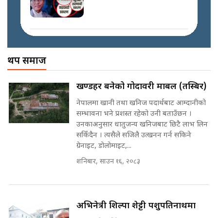
SIDHAKURA ||
मोबिलिटीमा महिलाको पहुँच विस्तार गर्दै
इनड्राइभ || SIDHAKURA ||
अख्तियारको कठघरामा घुस्याहा मन्त्रीहरू
! || CIAA Investigation over
थप समाज
Corrupted Minister ||
SIDHAKURA
राष्ट्रिय सवालमा ९ दल एकजुट ||
खण्डहर बनेको गोदावरी मार्बल (तस्बिर)
Prachanda, Rabi, Gagan Stand
on the Same Page ||
नेपालमा खानी तथा खनिज पदार्थबाट आम्दानीको
पोप्पोको पासोः कमाउने लोभमा घरबार नै
SIDHAKURA ||
सम्भावना भने प्रशस्त रहेको उनी बताउँछन ।
उठिबास | The Dark Side of
उनकाअनुसार धातुजन्य खनिजबाट छिटै लाभ लिन
'Poppo Live'-SIDHAKURA
INVESTIGATION
सकिँदैन । त्यसैले सजिलै उत्खनन गर्न सकिने
सहकारी पीडितसँग मन्त्री प्रतिभा रावलले
ग्रेनाइट, डोलोमाइट,...
भनिन्–साथ दिनुहोस्, दबाब होइन ||
शनिबार, साउन १६, २०८३
Sidhakura || Pratibha Rawal
मन्त्री आउने बित्तिकै सुरु भएको थियो
घुसको डिल || Raj Kumar Gupta ||
SIDHAKURA ||
अभिनेत्री शिल्पा शेट्टी पशुपतिनाथमा
रसुवाकाे भाङ्गे झरना | Bhange
Waterfall of Rasuwa ||