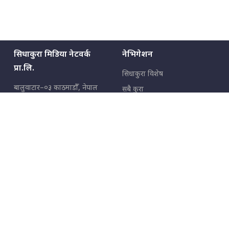
सिधाकुरा मिडिया नेटवर्क
नेभिगेशन
प्रा.लि.
सिधाकुरा विशेष
बालुवाटार–०३ काठमाडौँ, नेपाल
सबै कुरा
जनताका कुरा
सम्पर्क: ९८५१३६२६६६,
९८०२३६२६६६
उपभोक्ताका कुरा
इमेल:
news@sidhakura.com
,
info@sidhakura.com
अपराध
हाम्रो टीम
विज्ञापनका लागि
९८०२३६१६६६, ९८५१३३१६६६
marketing@sidhakura.com