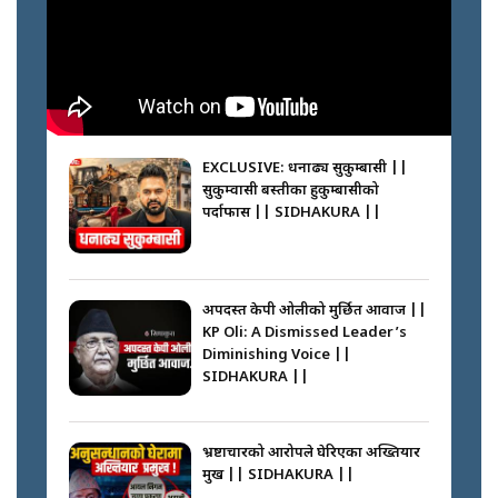
मन्त्री जन्माउने कारखाना ||
SIDHAKURA || THE REPORTER
||
घरबाट निस्किएर आफ्नै घरमा आगो
लगाउन जानेलाई रोकौँः रवि लामिछाने ||
SIDHAKURA ||
EXCLUSIVE: धनाढ्य सुकुम्बासी ||
सुकुम्वासी बस्तीका हुकुम्बासीको
फेरि स्वर्गनर्कको यात्रामा ओली–प्रचण्ड ||
पर्दाफास || SIDHAKURA ||
SIDHAKURA ||
प्रधानमन्त्री बालेनले सम्बोधनमा के भने ?
|| PM BALEN ADDRESS ||
SIDHAKURA ||
अपदस्त केपी ओलीको मुर्छित आवाज ||
KP Oli: A Dismissed Leader’s
कस्तो छ नागढुङ्गा सुरुङमार्ग ? ||
Diminishing Voice ||
SIDHAKURA ||
SIDHAKURA ||
अदालतको गुनासो अब सिधै सर्वोच्चमा
|| Court Grievances Directly to
the Supreme Court ||
भ्रष्टाचारको आरोपले घेरिएका अख्तियार
SIDHAKURA
प्रमुख || SIDHAKURA ||
प्रश्नपत्र लिक गर्ने सुलभ सर ? ||