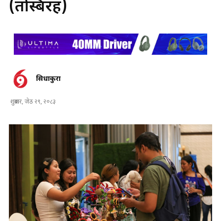
(तस्बिरहरु)
सिधाकुरा
शुक्रबार, जेठ २९, २०८३