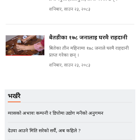
Expansion Dilemma |
मन्त्री राजकुमारलाई घुस दिने विचौलीया
शनिबार, साउन २३, २०८३
SIDHAKURA |
पूर्व मन्त्री रञ्जिता || SIDHAKURA
||
बैतडीका १७८ जनालाई घरमै राहदानी
बितेका तीन महिनामा १७८ जनाले घरमै राहदानी
मन्त्रीले घुस डिल गरेको अडियो ! दुई झोला
नोट मन्त्रीलाई घुस | SIDHAKURA |
प्राप्त गरेका छन् ।
SIDHAKURA INVESTIGATION |
शनिबार, साउन २३, २०८३
मृतकका परिवारप्रति मेडिकल काउन्सीलको
बदनियत ! न्याय खोज्दै भौतारिदै सुवास
भर्खरै
|| THE REPORTER ||
ग्यासको अभावः कम्पनी र डिपोमा उद्योग मन्त्रीको अनुगमन
EXCLUSIVE - भिजिट भिसामा सेटिङको
देउवा आउने मिति सरेको सर्यै, अब कहिले ?
गोप्य अडियो र म्यासेज, गृह मन्त्रालय