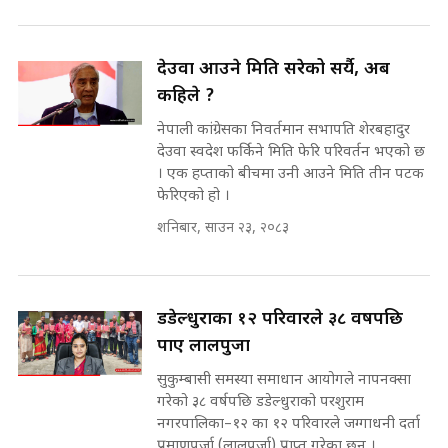
SIDHAKURA ||
राष्ट्रिय सवालमा ९ दल एकजुट ||
Prachanda, Rabi, Gagan Stand
देउवा आउने मिति सरेको सर्यै, अब
on the Same Page ||
घुसको डिल गर्ने मन्त्रीकाे राजिनामा,
कहिले ?
SIDHAKURA ||
भूमिसुधार मन्त्रीलाई जोगाइदै ! ||
नेपाली कांग्रेसका निवर्तमान सभापति शेरबहादुर
SIDHAKURA ||
देउवा स्वदेश फर्किने मिति फेरि परिवर्तन भएको छ
सहकारी पीडितसँग मन्त्री प्रतिभा रावलले
। एक हप्ताको बीचमा उनी आउने मिति तीन पटक
भनिन्–साथ दिनुहोस्, दबाब होइन ||
फेरिएको हो ।
Sidhakura || Pratibha Rawal
७८ लाख घुस खाने मन्त्री ! जोगाउने
शनिबार, साउन २३, २०८३
प्रधानमन्त्री ? || SIDHAKURA ||
SIDHAKURA INVESTIGATION
||
रसुवाकाे भाङ्गे झरना | Bhange
डडेल्धुराका १२ परिवारले ३८ वर्षपछि
Waterfall of Rasuwa ||
SIDHAKURA ||
पाए लालपुर्जा
मन्त्री र पूर्व मन्त्रीको ७८ लाख घुस डिलको
अडियो | FULL AUDIO |
सुकुम्बासी समस्या समाधान आयोगले नापनक्सा
SIDHAKURA |
गरेको ३८ वर्षपछि डडेल्धुराको परशुराम
नगरपालिका–१२ का १२ परिवारले जग्गाधनी दर्ता
कहिले बन्ला चक्रपथ ? विस्तार कार्यमा
प्रमाणपुर्जा (लालपुर्जा) प्राप्त गरेका छन् ।
किन भइरहेछ ढिलाइ ?The Ring Road