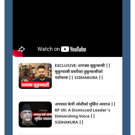
प्रहरी ? Police repeatedly fail to
control crowds ?
पासपोर्ट विभाग मध्यरात पनि खुला ||
Inside Department of
Passports Nepal || SIDHAKURA
||
मन्त्री जन्माउने कारखाना ||
SIDHAKURA || THE REPORTER
||
कहाँ हरायो ग्यास ? || Where Did
the Gas Go? || SIDHAKURA ||
EXCLUSIVE: धनाढ्य सुकुम्बासी ||
सुकुम्वासी बस्तीका हुकुम्बासीको
फेरि स्वर्गनर्कको यात्रामा ओली–प्रचण्ड ||
पर्दाफास || SIDHAKURA ||
SIDHAKURA ||
पासपोर्ट पाउन फेरि सकस । के हो समस्या
? || SIDHAKURA ||
अपदस्त केपी ओलीको मुर्छित आवाज ||
KP Oli: A Dismissed Leader’s
कस्तो छ नागढुङ्गा सुरुङमार्ग ? ||
Diminishing Voice ||
SIDHAKURA ||
SIDHAKURA ||
घरबाट निस्किएर आफ्नै घरमा आगो
लगाउन जानेलाई रोकौँः रवि लामिछाने ||