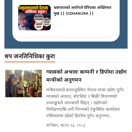
SIDHAKURA ||
भ्रष्टाचारको आरोपले घेरिएका अख्तियार
प्रमुख || SIDHAKURA ||
प्रश्नपत्र लिक गर्ने सुलभ सर ? ||
SIDHAKURA ||
प्रधानमन्त्री बालेनले सम्बोधनमा के भने ?
|| PM BALEN ADDRESS ||
SIDHAKURA ||
अख्तियारको कठघरामा घुस्याहा मन्त्रीहरू
! || CIAA Investigation over
थप जनप्रतिनिधिका कुरा
Corrupted Minister ||
SIDHAKURA
अदालतको गुनासो अब सिधै सर्वोच्चमा
ग्यासको अभावः कम्पनी र डिपोमा उद्योग
|| Court Grievances Directly to
मन्त्रीको अनुगमन
the Supreme Court ||
पोप्पोको पासोः कमाउने लोभमा घरबार नै
SIDHAKURA
उठिबास | The Dark Side of
मन्त्री यादवले बालाजुस्थित नेपाल ग्यास उद्योग पुगेर
'Poppo Live'-SIDHAKURA
ग्यासको आयात, बोटलिङ र बिक्री वितरणको
INVESTIGATION
तथ्याङ्कबारे जानकारी लिइन् । उद्योगको
मोबिलिटीमा महिलाको पहुँच विस्तार गर्दै
निरीक्षणपछि उनी निगमको टेकुस्थित कार्यालय
इनड्राइभ || SIDHAKURA ||
पसिरसरमा रहेको डिपोमा पुगेर अनुगमन...
मन्त्री आउने बित्तिकै सुरु भएको थियो
शनिबार, साउन २३, २०८३
घुसको डिल || Raj Kumar Gupta ||