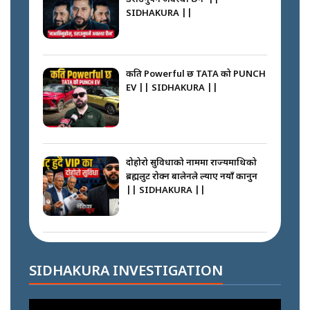
SIDHAKURA ||
नेपालीलाई भरिया मात्र देख्ने दृष्टिकोण
बदलेका ‘निम्स दाई’ || SIDHAKURA
||
कति Powerful छ TATA को PUNCH
EV || SIDHAKURA ||
कप्तानगञ्जपछि मधेसमा के हुँदैछ ?
आगो निभाउने कि तेल थप्ने ? WHATS
HAPPENING IN MADHESH ? ||
दोहोरो सुविधाको नाममा राज्यमाथिको
ब्रह्मलुट रोक्न बालेनले ल्याए नयाँ कानुन
|| SIDHAKURA ||
कप्तानगञ्ज घटनाको सुरुवात कसरी
भयो ? के के भयो ? || SUNSARI
CASE || SIDHAKURA || THE
राजु पाण्डेले खाली गराएको बाटो के
REPORTER ||
भन्छन् स्थानीय ? || SIDHAKURA ||
SIDHAKURA INVESTIGATION
भीड नियन्त्रण गर्न बारम्बार किन चुक्दैछ