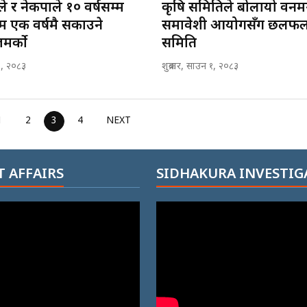
ाले र नेकपाले १० वर्षसम्म
कृषि समितिले बोलायो वनमन्त
 एक वर्षमै सकाउने
समावेशी आयोगसँग छलफल ग
मर्को
समिति
, २०८३
शुक्रबार, साउन १, २०८३
1
2
3
4
NEXT
 AFFAIRS
SIDHAKURA INVESTIG