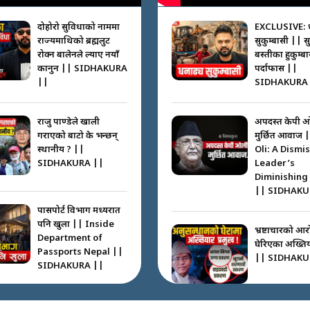
दोहोरो सुविधाको नाममा
EXCLUSIVE: 
राज्यमाथिको ब्रह्मलुट
सुकुम्बासी || स
रोक्न बालेनले ल्याए नयाँ
बस्तीका हुकुम्ब
कानुन || SIDHAKURA
पर्दाफास ||
||
SIDHAKURA 
राजु पाण्डेले खाली
अपदस्त केपी 
गराएको बाटो के भन्छन्
मुर्छित आवाज 
स्थानीय ? ||
Oli: A Dismi
SIDHAKURA ||
Leader’s
Diminishing
|| SIDHAKU
पासपोर्ट विभाग मध्यरात
पनि खुला || Inside
भ्रष्टाचारको आर
Department of
घेरिएका अख्तियार
Passports Nepal ||
|| SIDHAKU
SIDHAKURA ||
कहाँ हरायो ग्यास ? ||