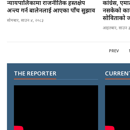
न्यायपालिकामा राजनीतिक हस्तक्षेप
कांग्रेस, एम
अन्त्य गर्न बालेनलाई आएका पाँच सुझाव
नसकेको काम
सोविताको ज
सोमबार, साउन ४, २०८३
आइतबार, साउन ३
PREV
THE REPORTER
CURRENT