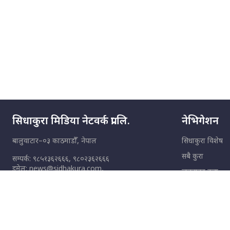
गरिएको कर्मा ग्याङको
अपराध श्रृङ्खला ||
SIDHAKURA ||
नभाँडिएको सद्भाव :
कप्तानगञ्जबाट
सल्किएको आगो
निभाउनेहरू ||
SIDHAKURA || THE
REPORTER ||
सिधाकुरा मिडिया नेटवर्क प्रा.लि.
नेभिगेशन
बालुवाटार–०३ काठमाडौँ, नेपाल
सिधाकुरा विशेष
नेपालीलाई भरिया मात्र
देख्ने दृष्टिकोण बदलेका
सबै कुरा
सम्पर्क: ९८५१३६२६६६, ९८०२३६२६६६
‘निम्स दाई’ ||
इमेल:
news@sidhakura.com
,
जनताका कुरा
SIDHAKURA ||
info@sidhakura.com
उपभोक्ताका कुरा
अपराध
कप्तानगञ्जपछि मधेसमा
हाम्रो टीम
के हुँदैछ ? आगो निभाउने
कि तेल थप्ने ? WHATS