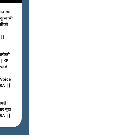
धनाढ्य
ुकुम्वासी
ासीको
||
ओलीको
|| KP
ssed
 Voice
RA ||
ोपले
 प्रमुख
RA ||