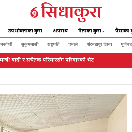
उपभोक्ताका कुरा
अपराध
नेताका कुरा
पैसाका 
ुनकोशी
सुकुमबासी
राष्ट्रपति
एमाले
शेरबहादुर देउवा
पूर्णब
 मन्त्री बादी र सचेतक परियारसँग परिवारको भेट