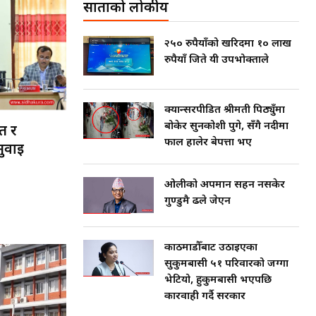
साताको लोकप्रीय
शुक्रबार, साउन ८, २०८३
२५० रुपैयाँको खरिदमा १० लाख
रुपैयाँ जिते यी उपभोक्ताले
क्यान्सरपीडित श्रीमती पिठ्युँमा
बोकेर सुनकोशी पुगे, सँगै नदीमा
्त र
फाल हालेर बेपत्ता भए
नुवाइ
ओलीको अपमान सहन नसकेर
गुण्डुमै ढले जेएन
काठमाडौँबाट उठाइएका
सुकुमबासी ५१ परिवारको जग्गा
भेटियो, हुकुमबासी भएपछि
कारवाही गर्दै सरकार