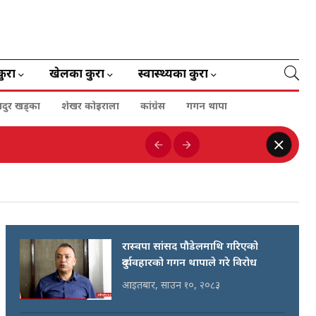
कुरा
खेलका कुरा
स्वास्थ्यका कुरा
हादुर खड्का
शेखर कोइराला
कांग्रेस
गगन थापा
रास्वपा सांसद पौडेलमाथि गरिएको
दुर्व्यवहारको गगन थापाले गरे विरोध
आइतबार, साउन १०, २०८३