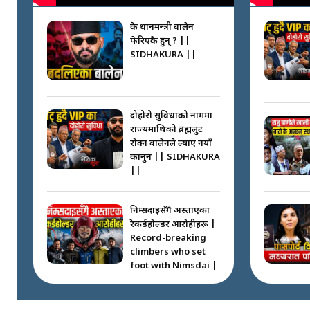
के प्रधानमन्त्री बालेन
फेरिएकै हुन् ? ||
SIDHAKURA ||
दोहोरो सुविधाको नाममा
राज्यमाथिको ब्रह्मलुट
रोक्न बालेनले ल्याए नयाँ
कानुन || SIDHAKURA
||
निम्सदाइसँगै अस्ताएका
रेकर्डहोल्डर आरोहीहरू |
Record-breaking
climbers who set
foot with Nimsdai |
गोली ठोकेर पक्राउ