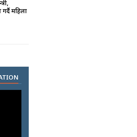
्री,
र्दै महिला
ATION