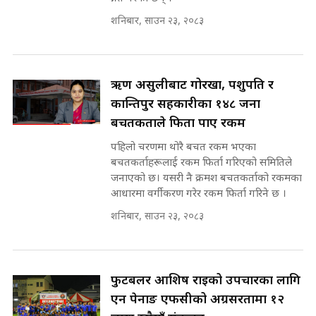
'Poppo Live'-SIDHAKURA
शनिबार, साउन २३, २०८३
INVESTIGATION
सहकारी पीडितसँग मन्त्री प्रतिभा रावलले
भनिन्–साथ दिनुहोस्, दबाब होइन ||
Sidhakura || Pratibha Rawal
मन्त्री आउने बित्तिकै सुरु भएको थियो
ऋण असुलीबाट गोरखा, पशुपति र
घुसको डिल || Raj Kumar Gupta ||
कान्तिपुर सहकारीका १४८ जना
SIDHAKURA ||
बचतकर्ताले फिर्ता पाए रकम
रसुवाकाे भाङ्गे झरना | Bhange
पहिलो चरणमा थोरै बचत रकम भएका
Waterfall of Rasuwa ||
SIDHAKURA ||
बचतकर्ताहरूलाई रकम फिर्ता गरिएको समितिले
घुसको डिल गर्ने मन्त्रीकाे राजिनामा,
जनाएको छ। यसरी नै क्रमश बचतकर्ताको रकमका
भूमिसुधार मन्त्रीलाई जोगाइदै ! ||
आधारमा वर्गीकरण गरेर रकम फिर्ता गरिने छ ।
SIDHAKURA ||
शनिबार, साउन २३, २०८३
कहिले बन्ला चक्रपथ ? विस्तार कार्यमा
किन भइरहेछ ढिलाइ ?The Ring Road
Expansion Dilemma |
७८ लाख घुस खाने मन्त्री ! जोगाउने
SIDHAKURA |
प्रधानमन्त्री ? || SIDHAKURA ||
फुटबलर आशिष राईको उपचारका लागि
SIDHAKURA INVESTIGATION
एन पेनाङ एफसीको अग्रसरतामा १२
||
पटकपटक भावुक बने गृहमन्त्री सुदन