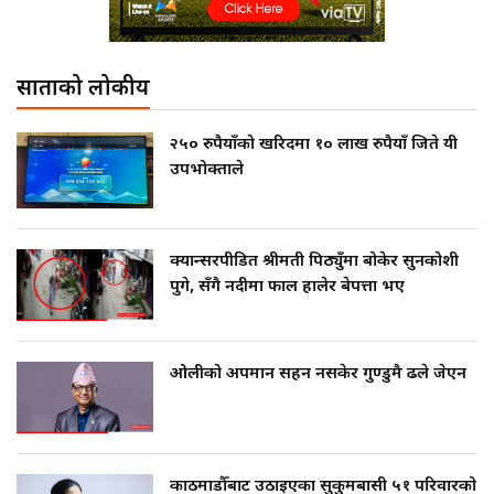
साताको लोकप्रीय
२५० रुपैयाँको खरिदमा १० लाख रुपैयाँ जिते यी
उपभोक्ताले
क्यान्सरपीडित श्रीमती पिठ्युँमा बोकेर सुनकोशी
पुगे, सँगै नदीमा फाल हालेर बेपत्ता भए
ओलीको अपमान सहन नसकेर गुण्डुमै ढले जेएन
काठमाडौँबाट उठाइएका सुकुमबासी ५१ परिवारको