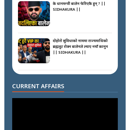
के प्रधानमन्त्री बालेन फेरिएकै हुन् ? ||
SIDHAKURA ||
दोहोरो सुविधाको नाममा राज्यमाथिको
ब्रह्मलुट रोक्न बालेनले ल्याए नयाँ कानुन
|| SIDHAKURA ||
निम्सदाइसँगै अस्ताएका रेकर्डहोल्डर
आरोहीहरू | Record-breaking
CURRENT AFFAIRS
climbers who set foot with
Nimsdai |
गोली ठोकेर पक्राउ गरिएको कर्मा ग्याङको
अपराध श्रृङ्खला || SIDHAKURA ||