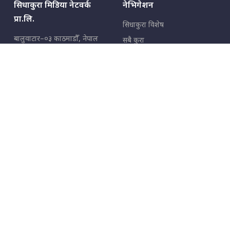
सिधाकुरा मिडिया नेटवर्क
नेभिगेशन
प्रा.लि.
सिधाकुरा विशेष
बालुवाटार–०३ काठमाडौँ, नेपाल
सबै कुरा
जनताका कुरा
सम्पर्क: ९८५१३६२६६६,
९८०२३६२६६६
उपभोक्ताका कुरा
इमेल:
news@sidhakura.com
,
info@sidhakura.com
अपराध
हाम्रो टीम
विज्ञापनका लागि
९८०२३६१६६६, ९८५१३३१६६६
marketing@sidhakura.com
प्रकाशक
सम्पादक
युवराज कंडेल
अक्षर काका
सूचना विभाग दर्ता नं.