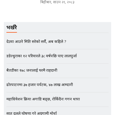
बिहीबार, साउन २१, २०८३
|| THE REPORTER ||
भर्खरै
EXCLUSIVE - भिजिट भिसामा सेटिङको
गोप्य अडियो र म्यासेज, गृह मन्त्रालय
कनेक्सन ! || VISIT VISA SCAM
देउवा आउने मिति सरेको सर्यै, अब कहिले ?
डडेल्धुराका १२ परिवारले ३८ वर्षपछि पाए लालपुर्जा
भिजिट भिसामा गृह मन्त्रालयकै सेटिङः१
अर्ब बढी घुस!|| SIDHAKURA ||
बैतडीका १७८ जनालाई घरमै राहदानी
ढोरपाटनमा ३७ हजार पर्यटक, ४७ लाख आम्दानी
एभरेष्ट अस्पताल फलोअपः CCTV फुटेज
गायब || Everest Hospital
महाधिवेशन प्रक्रिया अगाडि बढ्छ, रोकिँदैनः गगन थापा
Followup: CCTV Footage Lost |
SIDHAKURA |
सात दलले घोषणा गरे अग्रगामी मोर्चा