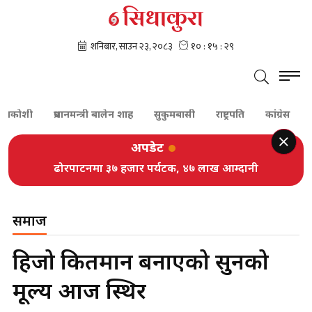
ोशी
प्रधानमन्त्री बालेन शाह
सुकुमबासी
राष्ट्रपति
कांग्रेस
गगन 
अपडेट
महाधिवेशन प्रक्रिया अगाडि बढ्छ, रोकिँदैनः गगन थापा
ढोरपाटनमा ३७ हजार पर्यटक, ४७ लाख आम्दानी
समाज
हिजो किर्तिमान बनाएको सुनको
मूल्य आज स्थिर