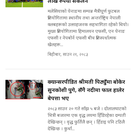
लाख रुपैयाँ संकलन
गुरुङ, भक्कानिए सांसदहरू ||
SIDHAKURA ||
मलेसियाको पेनाङमा सम्पन्न मैत्रीपूर्ण फुटबल
मन्त्री र पूर्व मन्त्रीको ७८ लाख घुस डिलको
प्रतियोगितामा स्थानीय तथा अन्तर्राष्ट्रिय नेपाली
अडियो | FULL AUDIO |
क्लबहरूको उत्साहजनक सहभागिता रहेको थियो।
SIDHAKURA |
मुख्य प्रतियोगितामा हिमालयन एफसी, एन पेनाङ
एफसी र नेपबोर्न एफसी बीच प्रतिस्पर्धात्मक
खेलहरू...
मन्त्री राजकुमारलाई घुस दिने विचौलीया
बिहीबार, साउन २१, २०८३
पूर्व मन्त्री रञ्जिता || SIDHAKURA
||
क्यान्सरपीडित श्रीमती पिठ्युँमा बोकेर
सुनकोशी पुगे, सँगै नदीमा फाल हालेर
मन्त्रीले घुस डिल गरेको अडियो ! दुई झोला
नोट मन्त्रीलाई घुस | SIDHAKURA |
बेपत्ता भए
SIDHAKURA INVESTIGATION |
२०८३ साउन २० गते साँझ ५ बजे । दोलालघाटको
भित्री बजारमा एक वृद्ध लयमा हिँडिरहेका दम्पती
देखिन्छन् । वृद्ध फुर्तिलै छन् । हिँडाइ पनि टठिलै
देखिन्छ । कुर्था...
मृतकका परिवारप्रति मेडिकल काउन्सीलको
बदनियत ! न्याय खोज्दै भौतारिदै सुवास