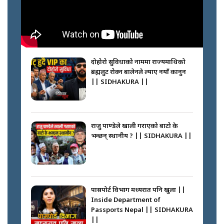
नभाँडिएको सद्भाव : कप्तानगञ्जबाट
सल्किएको आगो निभाउनेहरू ||
SIDHAKURA || THE REPORTER
दोहोरो सुविधाको नाममा राज्यमाथिको
||
ब्रह्मलुट रोक्न बालेनले ल्याए नयाँ कानुन
|| SIDHAKURA ||
नेपालीलाई भरिया मात्र देख्ने दृष्टिकोण
बदलेका ‘निम्स दाई’ || SIDHAKURA
||
राजु पाण्डेले खाली गराएको बाटो के
भन्छन् स्थानीय ? || SIDHAKURA ||
कप्तानगञ्जपछि मधेसमा के हुँदैछ ?
आगो निभाउने कि तेल थप्ने ? WHATS
HAPPENING IN MADHESH ? ||
पासपोर्ट विभाग मध्यरात पनि खुला ||
Inside Department of
Passports Nepal || SIDHAKURA
||