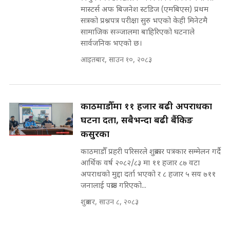
मास्टर्स अफ बिजनेश स्टडिज (एमबिएस) प्रथम
मन्त्री राजकुमारलाई घुस दिने विचौलीया
सत्रको प्रश्नपत्र परीक्षा सुरु भएको केही मिनेटमै
पूर्व मन्त्री रञ्जिता || SIDHAKURA
सामाजिक सञ्जालमा बाहिरिएको घटनाले
||
सार्वजनिक भएको छ।
आइतबार, साउन १०, २०८३
मन्त्रीले घुस डिल गरेको अडियो ! दुई झोला
नोट मन्त्रीलाई घुस | SIDHAKURA |
काठमाडौँमा ११ हजार बढी अपराधका
SIDHAKURA INVESTIGATION |
घटना दर्ता, सबैभन्दा बढी बैंकिङ
कसुरका
मृतकका परिवारप्रति मेडिकल
काठमाडौँ प्रहरी परिसरले शुक्रबार पत्रकार सम्मेलन गर्दै
काउन्सीलको बदनियत ! न्याय खोज्दै
आर्थिक वर्ष २०८२/८३ मा ११ हजार ८७ वटा
भौतारिदै सुवास || THE REPORTER
अपराधको मुद्दा दर्ता भएको र ८ हजार ५ सय ७११
||
जनालाई पक्राउ गरिएको...
शुक्रबार, साउन ८, २०८३
EXCLUSIVE - भिजिट भिसामा सेटिङको
गोप्य अडियो र म्यासेज, गृह मन्त्रालय