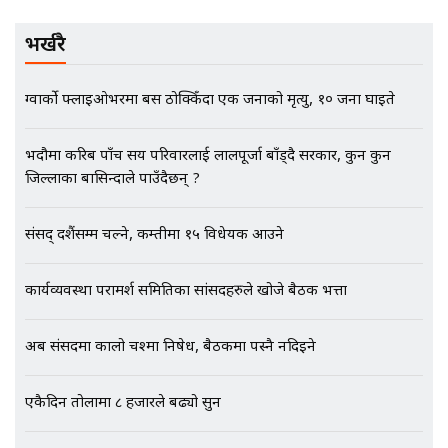
कनेक्सन ! || VISIT VISA SCAM
भर्खरै
ग्वार्को फ्लाइओभरमा बस ठोक्किँदा एक जनाको मृत्यु, १० जना घाइते
भिजिट भिसामा गृह मन्त्रालयकै सेटिङः१
अर्ब बढी घुस!|| SIDHAKURA ||
भदौमा करिब पाँच सय परिवारलाई लालपूर्जा बाँड्दै सरकार, कुन कुन
जिल्लाका बासिन्दाले पाउँदैछन् ?
एभरेष्ट अस्पताल फलोअपः CCTV फुटेज
संसद् दशैंसम्म चल्ने, कम्तीमा १५ विधेयक आउने
गायब || Everest Hospital
Followup: CCTV Footage Lost |
SIDHAKURA |
कार्यव्यवस्था परामर्श समितिका सांसदहरुले खोजे बैठक भत्ता
अब संसदमा कालो चश्मा निषेध, बैठकमा पस्नै नदिइने
एकैदिन तोलामा ८ हजारले बढ्यो सुन