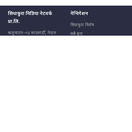
सिधाकुरा मिडिया नेटवर्क
नेभिगेशन
प्रा.लि.
सिधाकुरा विशेष
बालुवाटार–०३ काठमाडौँ, नेपाल
सबै कुरा
जनताका कुरा
सम्पर्क: ९८५१३६२६६६,
९८०२३६२६६६
उपभोक्ताका कुरा
इमेल:
news@sidhakura.com
,
info@sidhakura.com
अपराध
हाम्रो टीम
विज्ञापनका लागि
९८०२३६१६६६, ९८५१३३१६६६
marketing@sidhakura.com
प्रकाशक
सम्पादक
युवराज कंडेल
अक्षर काका