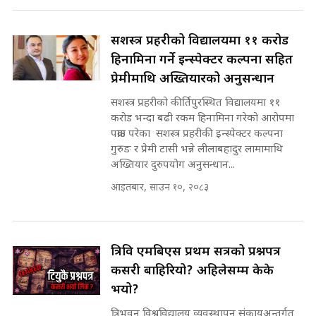
SIDHAKURA ||
रसुवाकाे भाङ्गे झरना | Bhange
सशस्त्र प्रहरीको विद्यालयमा ११ करोड
Waterfall of Rasuwa ||
हिनामिना गर्ने इन्स्पेक्टर कल्पना सहित
SIDHAKURA ||
घुसको डिल गर्ने मन्त्रीकाे राजिनामा,
प्रेमीमाथि अख्तियारको अनुसन्धान
भूमिसुधार मन्त्रीलाई जोगाइदै ! ||
SIDHAKURA ||
सशस्त्र प्रहरीको कीर्तिपुरस्थित विद्यालयमा ११
करोड भन्दा बढी रकम हिनामिना गरेको आरोपमा
कहिले बन्ला चक्रपथ ? विस्तार कार्यमा
पक्राउ परेका सशस्त्र प्रहरीकी इन्स्पेक्टर कल्पना
किन भइरहेछ ढिलाइ ?The Ring Road
गुरुङ र प्रेमी टासी भन्ने लीलाबहादुर लामामाथि
Expansion Dilemma |
७८ लाख घुस खाने मन्त्री ! जोगाउने
अख्तियार दुरुपयोग अनुसन्धान...
SIDHAKURA |
प्रधानमन्त्री ? || SIDHAKURA ||
आइतबार, साउन १०, २०८३
SIDHAKURA INVESTIGATION
||
पटकपटक भावुक बने गृहमन्त्री सुदन
गुरुङ, भक्कानिए सांसदहरू ||
SIDHAKURA ||
त्रिवि एमबिएस प्रथम सत्रको प्रश्नपत्र
मन्त्री र पूर्व मन्त्रीको ७८ लाख घुस डिलको
अडियो | FULL AUDIO |
कसरी बाहिरियो? अहिलेसम्म केके
SIDHAKURA |
भयो?
त्रिभुवन विश्वविद्यालय व्यवस्थापन संकायअन्तर्गत