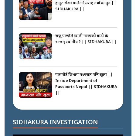
ब्रह्मलुट रोक्न बालेनले ल्याए नयाँ कानुन ||
SIDHAKURA ||
कप्तानगञ्ज घटनाको सुरुवात कसरी
भयो ? के के भयो ? || SUNSARI
CASE || SIDHAKURA || THE
राजु पाण्डेले खाली गराएको बाटो के
REPORTER ||
भन्छन् स्थानीय ? || SIDHAKURA ||
भीड नियन्त्रण गर्न बारम्बार किन चुक्दैछ
प्रहरी ? Police repeatedly fail to
control crowds ?
पासपोर्ट विभाग मध्यरात पनि खुला ||
Inside Department of
Passports Nepal || SIDHAKURA
||
मन्त्री जन्माउने कारखाना ||
SIDHAKURA || THE REPORTER
||
कहाँ हरायो ग्यास ? || Where Did
the Gas Go? || SIDHAKURA ||
SIDHAKURA INVESTIGATION