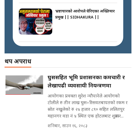
||
|| Court Grievances Directly to
the Supreme Court ||
भ्रष्टाचारको आरोपले घेरिएका अख्तियार
SIDHAKURA
प्रमुख || SIDHAKURA ||
नेपालमै पहिलो पटक गाँजा खेतिलाई
वैधानिकता || Cannabis legalized
in Nepal ! || SIDHAKURA ||
मोबिलिटीमा महिलाको पहुँच विस्तार गर्दै
इनड्राइभ || SIDHAKURA ||
अख्तियारको कठघरामा घुस्याहा मन्त्रीहरू
! || CIAA Investigation over
थप अपराध
पछिल्लो परिस्थिति जलन अस्पतालमा
Corrupted Minister ||
छैन खाली बेड || SIDHAKURA ||
SIDHAKURA
राष्ट्रिय सवालमा ९ दल एकजुट ||
घुससहित भूमि प्रशासनका कर्मचारी र
Prachanda, Rabi, Gagan Stand
लेखापढी व्यवसायी नियन्त्रणमा
on the Same Page ||
पोप्पोको पासोः कमाउने लोभमा घरबार नै
SIDHAKURA ||
उठिबास | The Dark Side of
आयोगका प्रवक्ता सुरेश न्यौपानेले आयोगको
'Poppo Live'-SIDHAKURA
टोलीले रु तीन लाख घुस÷रिसवतबापतको रकम र
INVESTIGATION
स्रोत नखुलेको रु २४ हजार ८९० सहित ललितपुर
सहकारी पीडितसँग मन्त्री प्रतिभा रावलले
महानगर वडा नं ४ स्थित एक होटलबाट शुक्रबार...
भनिन्–साथ दिनुहोस्, दबाब होइन ||
शनिबार, साउन १६, २०८३
Sidhakura || Pratibha Rawal
मन्त्री आउने बित्तिकै सुरु भएको थियो
घुसको डिल || Raj Kumar Gupta ||