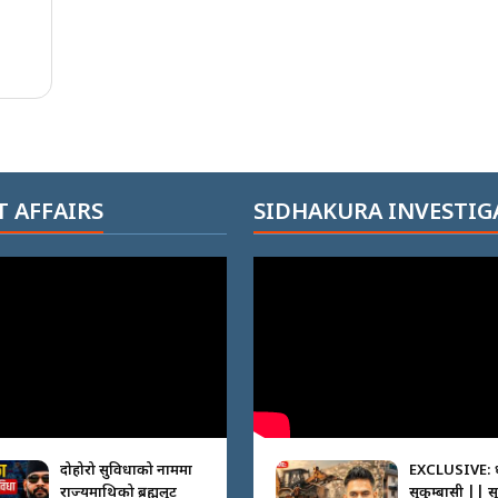
 AFFAIRS
SIDHAKURA INVESTIG
दोहोरो सुविधाको नाममा
EXCLUSIVE: 
राज्यमाथिको ब्रह्मलुट
सुकुम्बासी || स