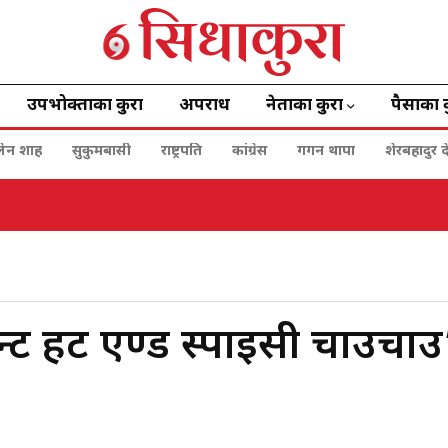
उपभोक्ताका कुरा
अपराध
नेताका कुरा
पैसाका 
बालेन शाह
सुकुमबासी
राष्ट्रपति
कांग्रेस
गगन थापा
शेरबहादुर द
ेन्ट हट एण्ड स्पाईसी चाउचाउ