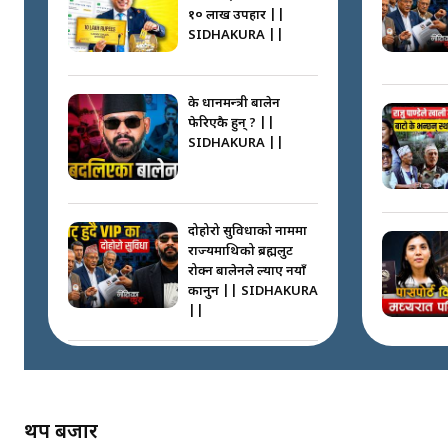
१० लाख उपहार ||
SIDHAKURA ||
के प्रधानमन्त्री बालेन
फेरिएकै हुन् ? ||
SIDHAKURA ||
दोहोरो सुविधाको नाममा
राज्यमाथिको ब्रह्मलुट
रोक्न बालेनले ल्याए नयाँ
कानुन || SIDHAKURA
||
निम्सदाइसँगै अस्ताएका
रेकर्डहोल्डर आरोहीहरू |
Record-breaking
थप बजार
climbers who set