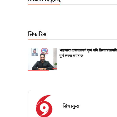
सिफारिस
फ दिए ?
भाइचारा खलबलाउने कुनै पनि क्रियाकलापप्र
पूर्ण रुपमा सचेत छ
सिधाकुरा