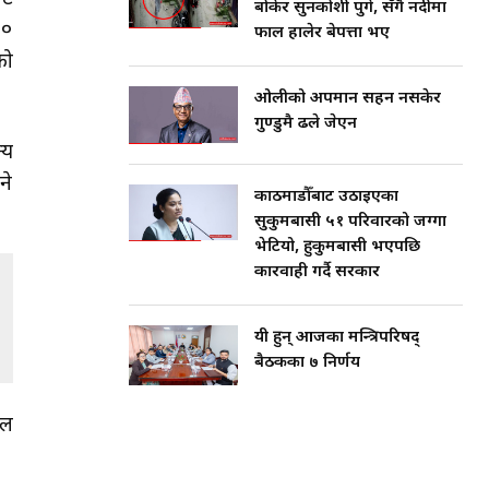
बोकेर सुनकोशी पुगे, सँगै नदीमा
००
फाल हालेर बेपत्ता भए
को
ओलीको अपमान सहन नसकेर
गुण्डुमै ढले जेएन
्य
ने
काठमाडौँबाट उठाइएका
सुकुमबासी ५१ परिवारको जग्गा
भेटियो, हुकुमबासी भएपछि
कारवाही गर्दै सरकार
यी हुन् आजका मन्त्रिपरिषद्
बैठकका ७ निर्णय
ाल