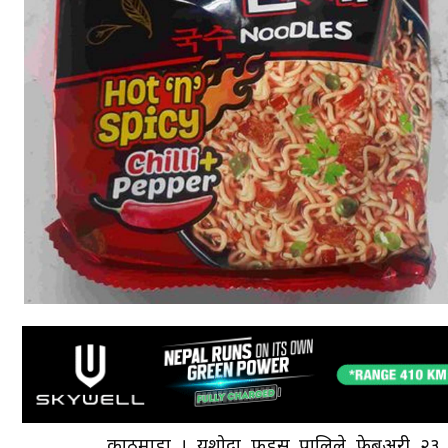
काठमाडौँ । यशोदा फुड्स प्रालिले फेब्रुअरी