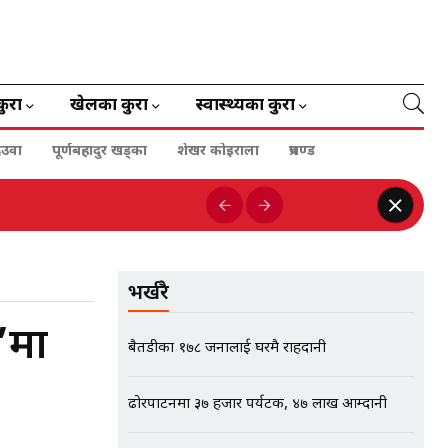
कुरा
खेलका कुरा
स्वास्थ्यका कुरा
ेउवा
पूर्णबहादुर खड्का
शेखर कोइराला
प्रचण्ड
भर्खरै
’मा
बैतडीका १७८ जनालाई घरमै राहदानी
ढोरपाटनमा ३७ हजार पर्यटक, ४७ लाख आम्दानी