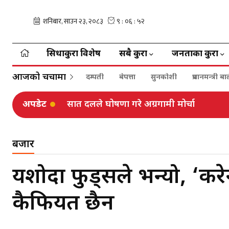
सिधाकुरा विशेष
सबै कुरा
जनताका कुरा
आजको चर्चामा
दम्पती
बेपत्ता
सुनकोशी
प्रधानमन्त्री 
अपडेट
सात दलले घोषणा गरे अग्रगामी मोर्चा
भैंसेपाटी आवासमा कहिले सर्छन् मन्त्रीहरू ?
बजार
यशोदा फुड्सले भन्यो, ‘कर
कैफियत छैन