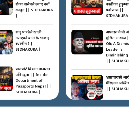
रोक्न बालेनले ल्याए नयाँ
बस्तीका हुकुम्ब
कानुन || SIDHAKURA
पर्दाफास ||
||
SIDHAKURA 
राजु पाण्डेले खाली
अपदस्त केपी 
गराएको बाटो के भन्छन्
मुर्छित आवाज 
स्थानीय ? ||
Oli: A Dismi
SIDHAKURA ||
Leader’s
Diminishing
|| SIDHAKU
पासपोर्ट विभाग मध्यरात
पनि खुला || Inside
भ्रष्टाचारको आर
Department of
घेरिएका अख्तियार
Passports Nepal ||
|| SIDHAKU
SIDHAKURA ||
कहाँ हरायो ग्यास ? ||
Where Did the Gas
अख्तियारको क
Go? || SIDHAKURA
घुस्याहा मन्त्रीह
||
CIAA Invest