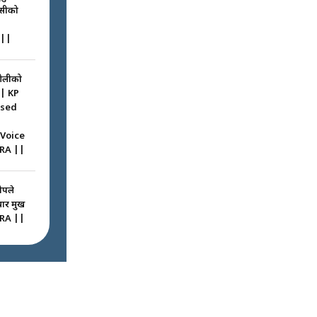
ासीको
||
ओलीको
|| KP
ssed
 Voice
RA ||
ोपले
 प्रमुख
RA ||
ठघरामा
रू ! ||
igation