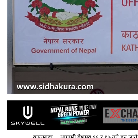
काठमाडाैँ । आगामी बैशाख १६ र १७ गते हुन लाग