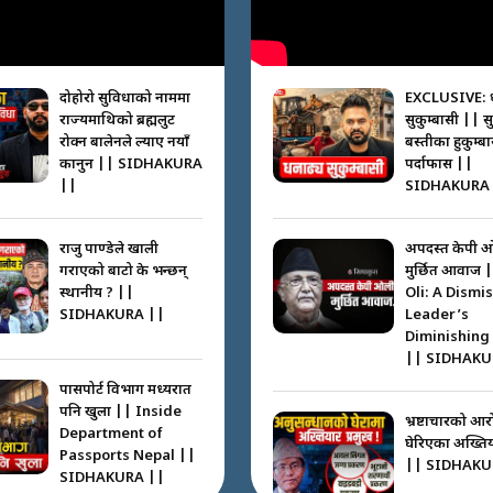
दोहोरो सुविधाको नाममा
EXCLUSIVE: 
राज्यमाथिको ब्रह्मलुट
सुकुम्बासी || स
रोक्न बालेनले ल्याए नयाँ
बस्तीका हुकुम्ब
कानुन || SIDHAKURA
पर्दाफास ||
||
SIDHAKURA 
राजु पाण्डेले खाली
अपदस्त केपी 
गराएको बाटो के भन्छन्
मुर्छित आवाज 
स्थानीय ? ||
Oli: A Dismi
SIDHAKURA ||
Leader’s
Diminishing
|| SIDHAKU
पासपोर्ट विभाग मध्यरात
पनि खुला || Inside
भ्रष्टाचारको आर
Department of
घेरिएका अख्तियार
Passports Nepal ||
|| SIDHAKU
SIDHAKURA ||