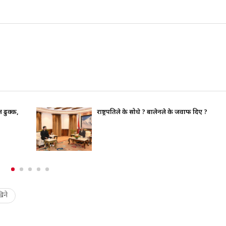
भाइचारा खलबलाउने कुनै पनि क्रियाकलापप्रति सरका
पूर्ण रुपमा सचेत छ
िने