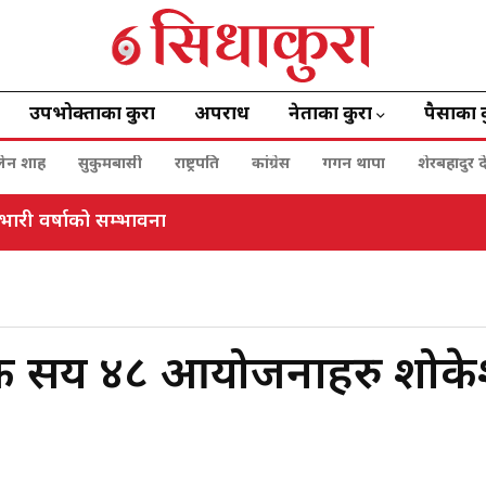
उपभोक्ताका कुरा
अपराध
नेताका कुरा
पैसाका 
बालेन शाह
सुकुमबासी
राष्ट्रपति
कांग्रेस
गगन थापा
शेरबहादुर द
भारी वर्षाको सम्भावना
 एक सय ४८ आयोजनाहरु शोक