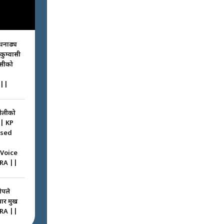
धनाढ्य
ुकुम्वासी
ासीको
||
ओलीको
|| KP
ssed
 Voice
RA ||
ोपले
 प्रमुख
RA ||