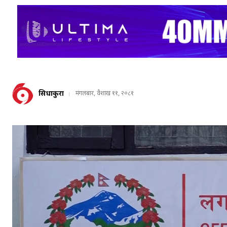
सिधाकुरा
मंगलबार, वैशाख ११, २०८१