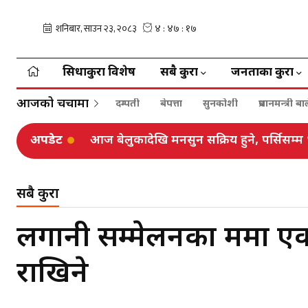
सिधाकुरा विशेष
सबै कुरा
जनताका कुरा
आजको चर्चामा
दम्पती
बेपत्ता
सुनकोशी
प्रधानमन्त्री 
अपडेट
आज बेलुकादेखि मनसुन सक्रिय हुने, पर्सिसम्म 
सबै कुरा
लगानी सम्मेलनका क्रममा
राखिने