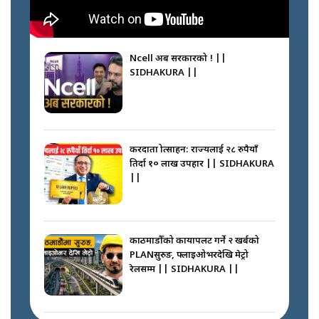
Ncell अब सरकारको ! ||
SIDHAKURA ||
करदाता प्रोत्साहन: राज्यलाई २८ रुपैयाँ
तिर्दा १० लाख उपहार || SIDHAKURA
||
काठमाडौँको कायापलट गर्ने २ खर्बको
PLANसुरुङ, फ्लाइओभरदेखि मेट्रो
रेलसम्म || SIDHAKURA ||