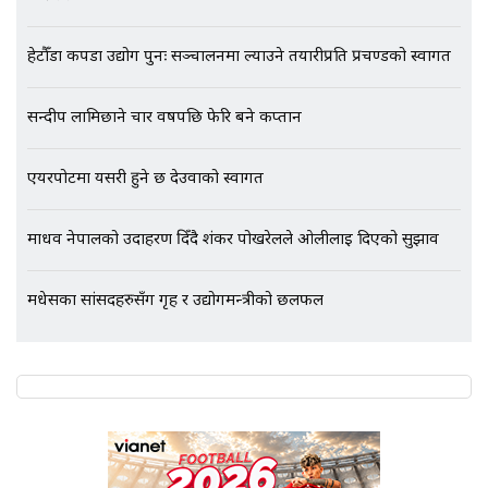
अर्ब बढी घुस!|| SIDHAKURA ||
हेटौँडा कपडा उद्योग पुनः सञ्चालनमा ल्याउने तयारीप्रति प्रचण्डको स्वागत
सन्दीप लामिछाने चार वर्षपछि फेरि बने कप्तान
एभरेष्ट अस्पताल फलोअपः CCTV फुटेज
गायब || Everest Hospital
Followup: CCTV Footage Lost |
एयरपोर्टमा यसरी हुने छ देउवाको स्वागत
SIDHAKURA |
माधव नेपालको उदाहरण दिँदै शंकर पोखरेलले ओलीलाई दिएको सुझाव
मधेसका सांसदहरुसँग गृह र उद्योगमन्त्रीको छलफल