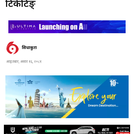
टिकेटिङ्
सिधाकुरा
आइतबार, असार १६, २०८१