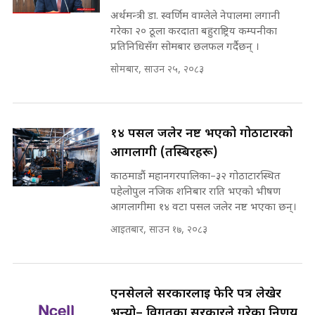
भूमिसुधार मन्त्रीलाई जोगाइदै ! ||
अर्थमन्त्री डा. स्वर्णिम वाग्लेले नेपालमा लगानी
SIDHAKURA ||
गरेका २० ठूला करदाता बहुराष्ट्रिय कम्पनीका
राष्ट्रिय सवालमा ९ दल एकजुट ||
प्रतिनिधिसँग सोमबार छलफल गर्दैछन् ।
Prachanda, Rabi, Gagan Stand
सोमबार, साउन २५, २०८३
on the Same Page ||
७८ लाख घुस खाने मन्त्री ! जोगाउने
SIDHAKURA ||
प्रधानमन्त्री ? || SIDHAKURA ||
SIDHAKURA INVESTIGATION
||
१४ पसल जलेर नष्ट भएको गोठाटारको
सहकारी पीडितसँग मन्त्री प्रतिभा रावलले
भनिन्–साथ दिनुहोस्, दबाब होइन ||
आगलागी (तस्बिरहरू)
Sidhakura || Pratibha Rawal
मन्त्री र पूर्व मन्त्रीको ७८ लाख घुस डिलको
काठमाडौं महानगरपालिका–३२ गोठाटारस्थित
अडियो | FULL AUDIO |
पहेलोपुल नजिक शनिबार राति भएको भीषण
SIDHAKURA |
आगलागीमा १४ वटा पसल जलेर नष्ट भएका छन्।
आइतबार, साउन १७, २०८३
मन्त्री राजकुमारलाई घुस दिने विचौलीया
पूर्व मन्त्री रञ्जिता || SIDHAKURA
||
एनसेलले सरकारलाई फेरि पत्र लेखेर
भन्यो– विगतका सरकारले गरेका निर्णय