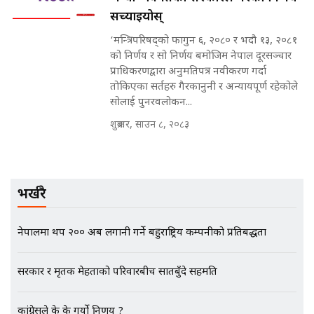
सच्याइयोस्
मन्त्रीले घुस डिल गरेको अडियो ! दुई झोला
‘मन्त्रिपरिषद्को फागुन ६, २०८० र भदौ १३, २०८१
नोट मन्त्रीलाई घुस | SIDHAKURA |
को निर्णय र सो निर्णय बमोजिम नेपाल दूरसञ्चार
SIDHAKURA INVESTIGATION |
प्राधिकरणद्वारा अनुमतिपत्र नवीकरण गर्दा
तोकिएका सर्तहरु गैरकानुनी र अन्यायपूर्ण रहेकोले
सोलाई पुनरवलोकन...
मृतकका परिवारप्रति मेडिकल काउन्सीलको
शुक्रबार, साउन ८, २०८३
बदनियत ! न्याय खोज्दै भौतारिदै सुवास
|| THE REPORTER ||
भर्खरै
EXCLUSIVE - भिजिट भिसामा सेटिङको
गोप्य अडियो र म्यासेज, गृह मन्त्रालय
नेपालमा थप २०० अर्ब लगानी गर्ने बहुराष्ट्रिय कम्पनीको प्रतिबद्धता
कनेक्सन ! || VISIT VISA SCAM
सरकार र मृतक मेहताको परिवारबीच सातबुँदे सहमति
भिजिट भिसामा गृह मन्त्रालयकै सेटिङः१
कांग्रेसले के के गर्यो निर्णय ?