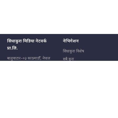
सिधाकुरा मिडिया नेटवर्क
नेभिगेशन
प्रा.लि.
सिधाकुरा विशेष
बालुवाटार–०३ काठमाडौँ, नेपाल
सबै कुरा
जनताका कुरा
सम्पर्क: ९८५१३६२६६६,
९८०२३६२६६६
उपभोक्ताका कुरा
इमेल:
news@sidhakura.com
,
info@sidhakura.com
अपराध
हाम्रो टीम
विज्ञापनका लागि
९८०२३६१६६६, ९८५१३३१६६६