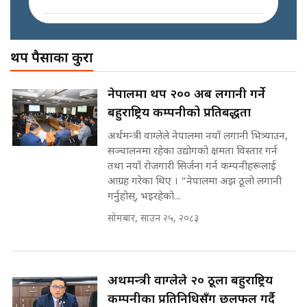
घरबाट निस्किएर आफ्नै घरमा आगो
लगाउन जानेलाई रोकौँः रवि लामिछाने ||
SIDHAKURA ||
अख्तियारको कठघरामा घुस्याहा मन्त्रीहरू
! || CIAA Investigation over
थप पैसाका कुरा
कस्तो छ नागढुङ्गा सुरुङमार्ग ? ||
Corrupted Minister ||
SIDHAKURA ||
SIDHAKURA
प्रधानमन्त्री बालेनले सम्बोधनमा के भने ?
नेपालमा थप २०० अर्ब लगानी गर्ने
|| PM BALEN ADDRESS ||
बहुराष्ट्रिय कम्पनीको प्रतिबद्धता
SIDHAKURA ||
पोप्पोको पासोः कमाउने लोभमा घरबार नै
उठिबास | The Dark Side of
अर्थमन्त्री वाग्लेले नेपालमा नयाँ लगानी भित्र्याउन,
'Poppo Live'-SIDHAKURA
सञ्चालनमा रहेका उद्योगको क्षमता विस्तार गर्न
INVESTIGATION
तथा नयाँ रोजगारी सिर्जना गर्न कम्पनीहरूलाई
अदालतको गुनासो अब सिधै सर्वोच्चमा
आग्रह गरेका थिए । “नेपालमा अझ ठूलो लगानी
|| Court Grievances Directly to
गर्नुहोस्, भइरहेको...
the Supreme Court ||
मन्त्री आउने बित्तिकै सुरु भएको थियो
SIDHAKURA
सोमबार, साउन २५, २०८३
घुसको डिल || Raj Kumar Gupta ||
SIDHAKURA ||
मोबिलिटीमा महिलाको पहुँच विस्तार गर्दै
इनड्राइभ || SIDHAKURA ||
अर्थमन्त्री वाग्लेले २० ठूला बहुराष्ट्रिय
घुसको डिल गर्ने मन्त्रीकाे राजिनामा,
कम्पनीका प्रतिनिधिसँग छलफल गर्दै