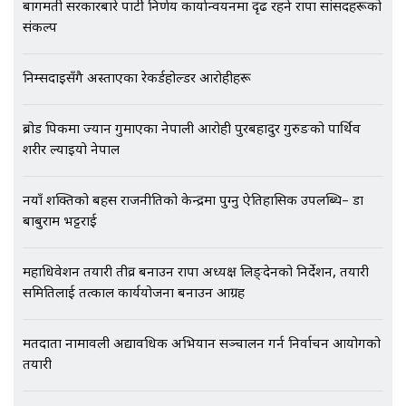
बागमती सरकारबारे पार्टी निर्णय कार्यान्वयनमा दृढ रहने राप्रपा सांसदहरूको
कनेक्सन ! || VISIT VISA SCAM
संकल्प
निम्सदाइसँगै अस्ताएका रेकर्डहोल्डर आरोहीहरू
भिजिट भिसामा गृह मन्त्रालयकै सेटिङः१
अर्ब बढी घुस!|| SIDHAKURA ||
ब्रोड पिकमा ज्यान गुमाएका नेपाली आरोही पुरबहादुर गुरुङको पार्थिव
शरीर ल्याइयो नेपाल
नयाँ शक्तिको बहस राजनीतिको केन्द्रमा पुग्नु ऐतिहासिक उपलब्धि– डा
एभरेष्ट अस्पताल फलोअपः CCTV फुटेज
बाबुराम भट्टराई
गायब || Everest Hospital
Followup: CCTV Footage Lost |
SIDHAKURA |
महाधिवेशन तयारी तीव्र बनाउन राप्रपा अध्यक्ष लिङ्देनको निर्देशन, तयारी
समितिलाई तत्काल कार्ययोजना बनाउन आग्रह
मतदाता नामावली अद्यावधिक अभियान सञ्चालन गर्न निर्वाचन आयोगको
तयारी