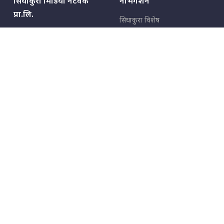
सिधाकुरा मिडिया नेटवर्क
नेभिगेशन
प्रा.लि.
सिधाकुरा विशेष
बालुवाटार–०३ काठमाडौँ, नेपाल
सबै कुरा
जनताका कुरा
सम्पर्क: ९८५१३६२६६६,
९८०२३६२६६६
उपभोक्ताका कुरा
इमेल:
news@sidhakura.com
,
info@sidhakura.com
अपराध
हाम्रो टीम
विज्ञापनका लागि
९८०२३६१६६६, ९८५१३३१६६६
marketing@sidhakura.com
प्रकाशक
सम्पादक
युवराज कंडेल
अक्षर काका
सूचना विभाग दर्ता नं.
४००५-२०७९/८०