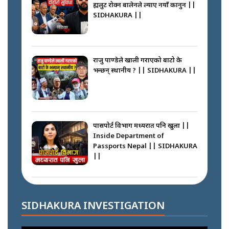
ब्रह्मलुट रोक्न बालेनले ल्याए नयाँ कानुन ||
SIDHAKURA ||
कप्तानगञ्ज घटनाको सुरुवात कसरी
भयो ? के के भयो ? || SUNSARI
CASE || SIDHAKURA || THE
राजु पाण्डेले खाली गराएको बाटो के
REPORTER ||
भन्छन् स्थानीय ? || SIDHAKURA ||
भीड नियन्त्रण गर्न बारम्बार किन चुक्दैछ
प्रहरी ? Police repeatedly fail to
control crowds ?
पासपोर्ट विभाग मध्यरात पनि खुला ||
Inside Department of
Passports Nepal || SIDHAKURA
||
मन्त्री जन्माउने कारखाना ||
SIDHAKURA || THE REPORTER
||
कहाँ हरायो ग्यास ? || Where Did
the Gas Go? || SIDHAKURA ||
SIDHAKURA INVESTIGATION