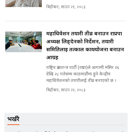
बिहीबार, साउन २१, २०८३
मन्त्री राजकुमारलाई घुस दिने विचौलीया
पूर्व मन्त्री रञ्जिता || SIDHAKURA
||
महाधिवेशन तयारी तीव्र बनाउन राप्रपा
अध्यक्ष लिङ्देनको निर्देशन, तयारी
मन्त्रीले घुस डिल गरेको अडियो ! दुई झोला
समितिलाई तत्काल कार्ययोजना बनाउन
नोट मन्त्रीलाई घुस | SIDHAKURA |
आग्रह
SIDHAKURA INVESTIGATION |
राष्ट्रिय प्रजातन्त्र पार्टी (राप्रपा)ले आगामी मंसिर २६
देखि २८ गतेसम्म काठमाडौंमा हुने केन्द्रीय
महाधिवेशनको तयारीलाई तीव्र बनाएको छ ।
मृतकका परिवारप्रति मेडिकल
बिहीबार, साउन २१, २०८३
काउन्सीलको बदनियत ! न्याय खोज्दै
भौतारिदै सुवास || THE REPORTER
||
भर्खरै
EXCLUSIVE - भिजिट भिसामा सेटिङको
गोप्य अडियो र म्यासेज, गृह मन्त्रालय