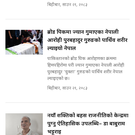
SIDHAKURA ||
बिहीबार, साउन २१, २०८३
रसुवाकाे भाङ्गे झरना | Bhange
Waterfall of Rasuwa ||
SIDHAKURA ||
घुसको डिल गर्ने मन्त्रीकाे राजिनामा,
ब्रोड पिकमा ज्यान गुमाएका नेपाली
भूमिसुधार मन्त्रीलाई जोगाइदै ! ||
आरोही पुरबहादुर गुरुङको पार्थिव शरीर
SIDHAKURA ||
ल्याइयो नेपाल
कहिले बन्ला चक्रपथ ? विस्तार कार्यमा
पाकिस्तानको ब्रोड पिक आरोहणका क्रममा
किन भइरहेछ ढिलाइ ?The Ring Road
हिमपहिरोमा परी ज्यान गुमाएका नेपाली आरोही
Expansion Dilemma |
७८ लाख घुस खाने मन्त्री ! जोगाउने
पुरबहादुर ‘युक्ता’ गुरुङको पार्थिव शरीर नेपाल
SIDHAKURA |
प्रधानमन्त्री ? || SIDHAKURA ||
ल्याइएको छ।
SIDHAKURA INVESTIGATION
||
बिहीबार, साउन २१, २०८३
पटकपटक भावुक बने गृहमन्त्री सुदन
गुरुङ, भक्कानिए सांसदहरू ||
SIDHAKURA ||
मन्त्री र पूर्व मन्त्रीको ७८ लाख घुस डिलको
अडियो | FULL AUDIO |
नयाँ शक्तिको बहस राजनीतिको केन्द्रमा
SIDHAKURA |
पुग्नु ऐतिहासिक उपलब्धि– डा बाबुराम
भट्टराई