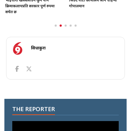
भाइचारा खलबलाउने कुनै पनि
जिउँदै पार्टी कार्यालय जान चाहन्थे
क्रियाकलापप्रति सरकार पूर्ण रुपमा
गोपालमान
सचेत छ
सिधाकुरा
THE REPORTER