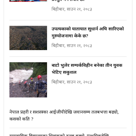
बिहीबार, साउन २१, २०८३
मन्त्रीले घुस डिल गरेको अडियो ! दुई झोला
उपत्यकाको यातायात सुधार्न अघि सारिएको
नोट मन्त्रीलाई घुस | SIDHAKURA |
गुरुयोजनामा केके छ?
SIDHAKURA INVESTIGATION |
बिहीबार, साउन २१, २०८३
बाटो भुलेर सम्पर्कविहीन बनेका तीन युवक
मृतकका परिवारप्रति मेडिकल
भेटिए सकुशल
काउन्सीलको बदनियत ! न्याय खोज्दै
भौतारिदै सुवास || THE REPORTER ||
बिहीबार, साउन २१, २०८३
EXCLUSIVE - भिजिट भिसामा सेटिङको
गोप्य अडियो र म्यासेज, गृह मन्त्रालय
नेपाल प्रहरी र सशस्त्रका आईजीपीदेखि जवानसम्म तलबभत्ता बढ्यो,
कनेक्सन ! || VISIT VISA SCAM
कसको कति ?