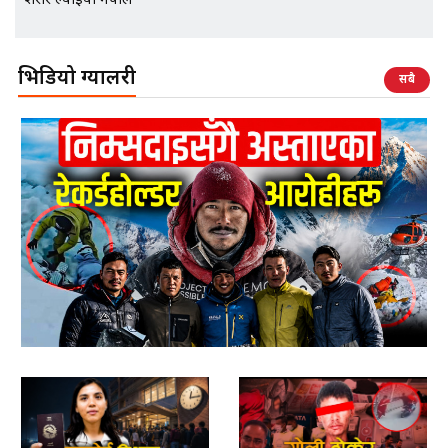
शरीर ल्याइयो नेपाल
भिडियो ग्यालरी
सबै