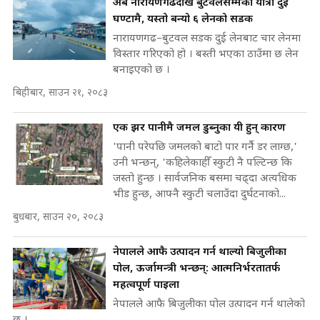
अब नारायणगढदेखि बुटवलसम्मको यात्रा दुई
घण्टामै, यस्तो बन्यो ६ लेनको सडक
नारायणगढ–बुटवल सडक दुई लेनबाट चार लेनमा
विस्तार गरिएको हो । बस्ती भएका ठाउँमा छ लेन
बनाइएको छ ।
बिहीबार, साउन २१, २०८३
एक झर पानीमै जमल डुब्नुका यी हुन् कारण
'पानी परेपछि जमलको बाटो पार गर्नै डर लाग्छ,'
उनी भन्छन्, 'कहिलेकाहीँ स्कुटी नै पल्टिन्छ कि
जस्तो हुन्छ । सार्वजनिक बसमा चढ्दा अत्यधिक
भीड हुन्छ, आफ्नै स्कुटी चलाउँदा दुर्घटनाको...
बुधबार, साउन २०, २०८३
नेपालले आफै उत्पादन गर्न थाल्यो बिजुलीका
पोल, ऊर्जामन्त्री भन्छन्: आत्मनिर्भरतातर्फ
महत्वपूर्ण पाइला
नेपालले आफै बिजुलीका पोल उत्पादन गर्न थालेको