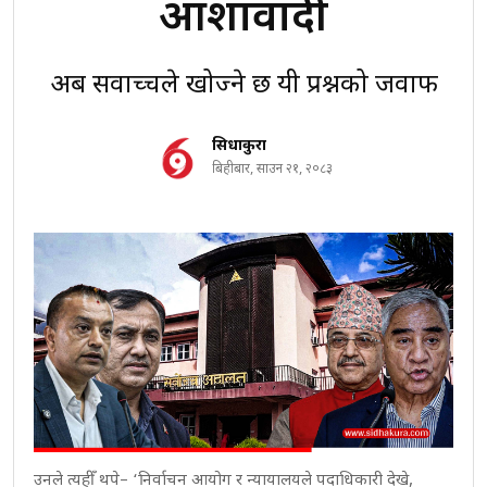
आशावादी
अब सर्वोच्चले खोज्ने छ यी प्रश्नको जवाफ
सिधाकुरा
बिहीबार, साउन २१, २०८३
उनले त्यहीँ थपे– ‘निर्वाचन आयोग र न्यायालयले पदाधिकारी देखे,