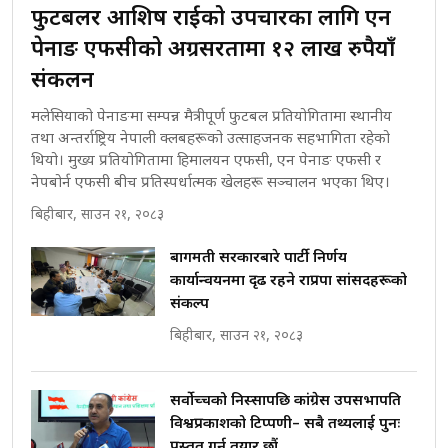
फुटबलर आशिष राईको उपचारका लागि एन
घुसको डिल गर्ने मन्त्रीकाे राजिनामा,
पेनाङ एफसीको अग्रसरतामा १२ लाख रुपैयाँ
भूमिसुधार मन्त्रीलाई जोगाइदै ! ||
SIDHAKURA ||
कहिले बन्ला चक्रपथ ? विस्तार कार्यमा
संकलन
किन भइरहेछ ढिलाइ ?The Ring Road
मलेसियाको पेनाङमा सम्पन्न मैत्रीपूर्ण फुटबल प्रतियोगितामा स्थानीय
Expansion Dilemma |
तथा अन्तर्राष्ट्रिय नेपाली क्लबहरूको उत्साहजनक सहभागिता रहेको
SIDHAKURA |
७८ लाख घुस खाने मन्त्री ! जोगाउने
थियो। मुख्य प्रतियोगितामा हिमालयन एफसी, एन पेनाङ एफसी र
प्रधानमन्त्री ? || SIDHAKURA ||
नेपबोर्न एफसी बीच प्रतिस्पर्धात्मक खेलहरू सञ्चालन भएका थिए।
SIDHAKURA INVESTIGATION ||
पटकपटक भावुक बने गृहमन्त्री सुदन
बिहीबार, साउन २१, २०८३
गुरुङ, भक्कानिए सांसदहरू ||
SIDHAKURA ||
बागमती सरकारबारे पार्टी निर्णय
मन्त्री र पूर्व मन्त्रीको ७८ लाख घुस डिलको
कार्यान्वयनमा दृढ रहने राप्रपा सांसदहरूको
अडियो | FULL AUDIO |
संकल्प
SIDHAKURA |
बिहीबार, साउन २१, २०८३
सर्वोच्चको निस्सापछि कांग्रेस उपसभापति
मन्त्री राजकुमारलाई घुस दिने विचौलीया
विश्वप्रकाशको टिप्पणी– सबै तथ्यलाई पुनः
पूर्व मन्त्री रञ्जिता || SIDHAKURA ||
प्रस्तुत गर्न तयार छौं