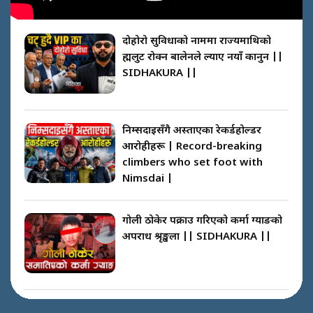
दोहोरो सुविधाको नाममा राज्यमाथिको
ब्रह्मलुट रोक्न बालेनले ल्याए नयाँ कानुन ||
SIDHAKURA ||
निम्सदाइसँगै अस्ताएका रेकर्डहोल्डर
आरोहीहरू | Record-breaking
climbers who set foot with
Nimsdai |
गोली ठोकेर पक्राउ गरिएको कर्मा ग्याङको
अपराध श्रृङ्खला || SIDHAKURA ||
नभाँडिएको सद्भाव : कप्तानगञ्जबाट