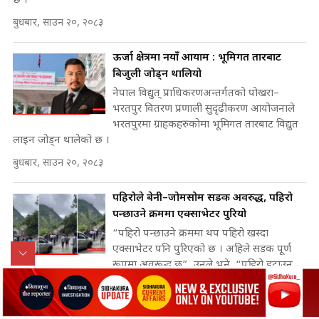
छ ।
बुधबार, साउन २०, २०८३
ऊर्जा क्षेत्रमा नयांँ आयाम : भूमिगत तारबाट
बिजुली जोड्न थालियो
नेपाल विद्युत् प्राधिकरणअन्तर्गतको पोखरा–
भरतपुर वितरण प्रणाली सुदृढीकरण आयोजनाले
भरतपुरमा ग्राहकहरुकोमा भूमिगत तारबाट विद्युत
लाइन जोड्न थालेको छ ।
बुधबार, साउन २०, २०८३
पहिरोले बेनी–जोमसोम सडक अवरुद्ध, पहिरो
पन्छाउने क्रममा एक्साभेटर पुरियो
“पहिरो पन्छाउने क्रममा थप पहिरो खस्दा
एक्साभेटर पनि पुरिएको छ । अहिले सडक पूर्ण
रूपमा अवरूद्ध छ”, उनले भने, “पहिरो हटाउन
सुरु गरिएको छ, ठूलो पहिरो गएकाले यातायात...
सोमबार, साउन १८, २०८३