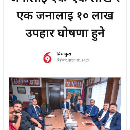
एक जनालाई १० लाख
उपहार घोषणा हुने
सिधाकुरा
बिहीबार, साउन २१, २०८३