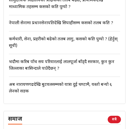
सामुदायिक विद्यालयका शिक्षकको तलब बढ्यो, प्राथमिकदेखि
माध्यामिक तहसम्म कसको कति पुग्यो ?
भिजिट भिसामा गृह मन्त्रालयकै सेटिङः१
अर्ब बढी घुस!|| SIDHAKURA ||
नेपाली सेनामा प्रधानसेनापतिदेखि सिपाहीसम्म कसको तलब कति ?
कर्मचारी, सेना, प्रहरीको बढेको तलब लागु, कसको कति पुग्यो ? (हेर्नुस्
एभरेष्ट अस्पताल फलोअपः CCTV फुटेज
सूची)
गायब || Everest Hospital
Followup: CCTV Footage Lost |
भदौमा करिब पाँच सय परिवारलाई लालपूर्जा बाँड्दै सरकार, कुन कुन
SIDHAKURA |
जिल्लाका बासिन्दाले पाउँदैछन् ?
अब नारायणगढदेखि बुटवलसम्मको यात्रा दुई घण्टामै, यस्तो बन्यो ६
लेनको सडक
समाज
सबै