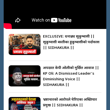
SIDHAKURA ||
घरबाट निस्किएर आफ्नै घरमा आगो
लगाउन जानेलाई रोकौँः रवि लामिछाने ||
SIDHAKURA ||
प्रश्नपत्र लिक गर्ने सुलभ सर ? ||
SIDHAKURA ||
EXCLUSIVE: धनाढ्य सुकुम्बासी ||
सुकुम्वासी बस्तीका हुकुम्बासीको पर्दाफास
|| SIDHAKURA ||
प्रधानमन्त्री बालेनले सम्बोधनमा के भने ?
|| PM BALEN ADDRESS ||
SIDHAKURA ||
साढे २ अर्बका स्वकीय ! सांसदलाई स्वकीय
सचिव ठिक कि बेठिक ?||
अपदस्त केपी ओलीको मुर्छित आवाज ||
SIDHAKURA || THE REPORTER ||
KP Oli: A Dismissed Leader’s
Diminishing Voice ||
अदालतको गुनासो अब सिधै सर्वोच्चमा ||
SIDHAKURA ||
Court Grievances Directly to the
Supreme Court || SIDHAKURA
नेपालमै पहिलो पटक गाँजा खेतिलाई
वैधानिकता || Cannabis legalized
भ्रष्टाचारको आरोपले घेरिएका अख्तियार
in Nepal ! || SIDHAKURA ||
प्रमुख || SIDHAKURA ||